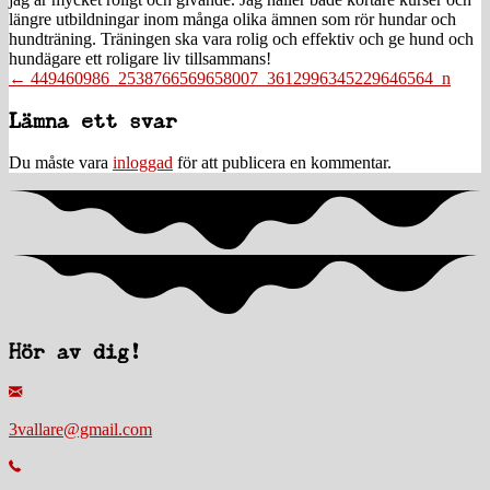
längre utbildningar inom många olika ämnen som rör hundar och
hundträning. Träningen ska vara rolig och effektiv och ge hund och
hundägare ett roligare liv tillsammans!
Posts
← 449460986_2538766569658007_3612996345229646564_n
navigation
Läsarkommentarer
Lämna ett svar
Du måste vara
inloggad
för att publicera en kommentar.
Hör av dig!
3vallare@gmail.com