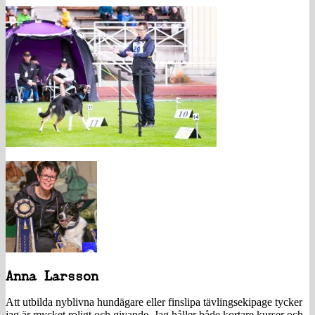
Anna Larsson
Att utbilda nyblivna hundägare eller finslipa tävlingsekipage tycker
jag är mycket roligt och givande. Jag håller både kortare kurser och