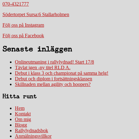
070-4321777
Södertorpet Sursa:6 Stallarholmen
Följ oss på Instagram
Följ oss på Facebook
Senaste inläggen
Onlineutmaning i rallylydnad! Start 17/8
Tävlat igen -ny titel RLD A.
Debut i klass 3 och championat på samma helg!
Debut och diplom i fortsättningsklassen
Skillnaden mellan agility och hoopers?
Hitta runt
Hem
Kontakt
Om mig
Blogg
Rallylydnadsbok
Anmälningsvillkor