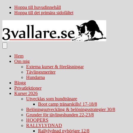
Hoppa till huvudinnehåll
Hoppa till det primära sidofältet
Hem
Om mig
Externa kurser & föreläsningar
Tävlingsmeriter
Hundarna
Blogg
Privatlektioner
Kurser 2026
Utvecklas som hundtränare
Boot camp tränarskills! 17-18/8
Belöningsutveckling & belöningsstrategier 30/8
Grunder för tävlingshunden 22-23/8
HOOPERS
RALLYLYDNAD
Rallylydnad nybörjare 12/8