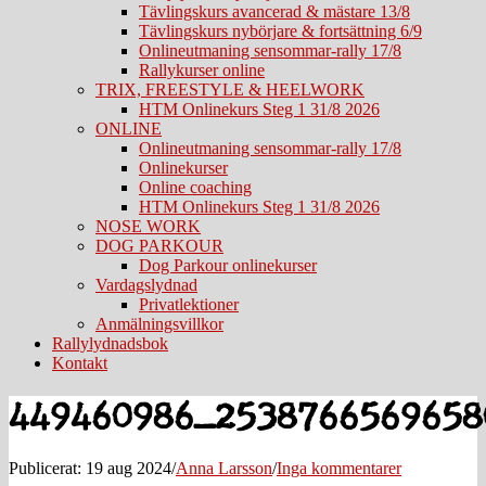
Tävlingskurs avancerad & mästare 13/8
Tävlingskurs nybörjare & fortsättning 6/9
Onlineutmaning sensommar-rally 17/8
Rallykurser online
TRIX, FREESTYLE & HEELWORK
HTM Onlinekurs Steg 1 31/8 2026
ONLINE
Onlineutmaning sensommar-rally 17/8
Onlinekurser
Online coaching
HTM Onlinekurs Steg 1 31/8 2026
NOSE WORK
DOG PARKOUR
Dog Parkour onlinekurser
Vardagslydnad
Privatlektioner
Anmälningsvillkor
Rallylydnadsbok
Kontakt
449460986_2538766569658
Publicerat: 19 aug 2024
/
Anna Larsson
/
Inga kommentarer