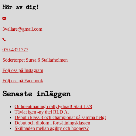
Hör av dig!
3vallare@gmail.com
070-4321777
Södertorpet Sursa:6 Stallarholmen
Följ oss på Instagram
Följ oss på Facebook
Senaste inläggen
Onlineutmaning i rallylydnad! Start 17/8
Tävlat igen -ny titel RLD A.
Debut i klass 3 och championat på samma helg!
Debut och diplom i fortsättningsklassen
Skillnaden mellan agility och hoopers?