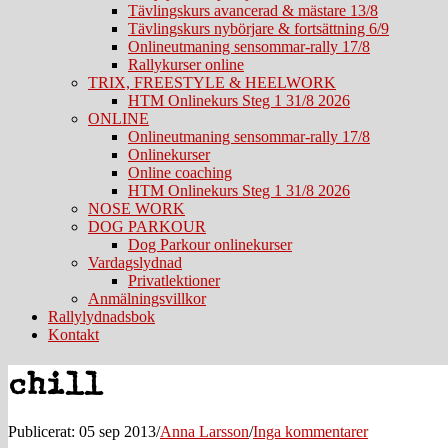
Tävlingskurs avancerad & mästare 13/8
Tävlingskurs nybörjare & fortsättning 6/9
Onlineutmaning sensommar-rally 17/8
Rallykurser online
TRIX, FREESTYLE & HEELWORK
HTM Onlinekurs Steg 1 31/8 2026
ONLINE
Onlineutmaning sensommar-rally 17/8
Onlinekurser
Online coaching
HTM Onlinekurs Steg 1 31/8 2026
NOSE WORK
DOG PARKOUR
Dog Parkour onlinekurser
Vardagslydnad
Privatlektioner
Anmälningsvillkor
Rallylydnadsbok
Kontakt
chill
Publicerat: 05 sep 2013
/
Anna Larsson
/
Inga kommentarer