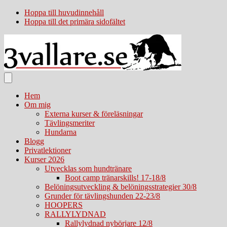
Hoppa till huvudinnehåll
Hoppa till det primära sidofältet
Hem
Om mig
Externa kurser & föreläsningar
Tävlingsmeriter
Hundarna
Blogg
Privatlektioner
Kurser 2026
Utvecklas som hundtränare
Boot camp tränarskills! 17-18/8
Belöningsutveckling & belöningsstrategier 30/8
Grunder för tävlingshunden 22-23/8
HOOPERS
RALLYLYDNAD
Rallylydnad nybörjare 12/8