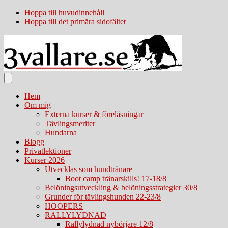
Hoppa till huvudinnehåll
Hoppa till det primära sidofältet
Hem
Om mig
Externa kurser & föreläsningar
Tävlingsmeriter
Hundarna
Blogg
Privatlektioner
Kurser 2026
Utvecklas som hundtränare
Boot camp tränarskills! 17-18/8
Belöningsutveckling & belöningsstrategier 30/8
Grunder för tävlingshunden 22-23/8
HOOPERS
RALLYLYDNAD
Rallylydnad nybörjare 12/8