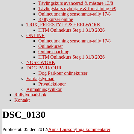
Tävlingskurs avancerad & mästare 13/8
Tävlingskurs nybörjare & fortsättning 6/9
Onlineutmaning sensommar-rally 17/8
Rallykurser online
TRIX, FREESTYLE & HEELWORK
HTM Onlinekurs Steg 1 31/8 2026
ONLINE
Onlineutmaning sensommar-rally 17/8
Onlinekurser
Online coaching
HTM Onlinekurs Steg 1 31/8 2026
NOSE WORK
DOG PARKOUR
Dog Parkour onlinekurser
Vardagslydnad
Privatlektioner
Anmälningsvillkor
Rallylydnadsbok
Kontakt
DSC_0130
Publicerat: 05 dec 2012
/
Anna Larsson
/
Inga kommentarer