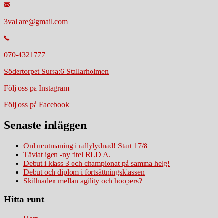
3vallare@gmail.com
070-4321777
Södertorpet Sursa:6 Stallarholmen
Följ oss på Instagram
Följ oss på Facebook
Senaste inläggen
Onlineutmaning i rallylydnad! Start 17/8
Tävlat igen -ny titel RLD A.
Debut i klass 3 och championat på samma helg!
Debut och diplom i fortsättningsklassen
Skillnaden mellan agility och hoopers?
Hitta runt