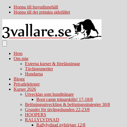
Hoppa till huvudinnehåll
Hoppa till det primära sidofältet
Hem
Om mig
Externa kurser & föreläsningar
Tävlingsmeriter
Hundarna
Blogg
Privatlektioner
Kurser 2026
Utvecklas som hundtränare
Boot camp tränarskills! 17-18/8
Belöningsutveckling & belöningsstrategier 30/8
Grunder för tävlingshunden 22-23/8
HOOPERS
RALLYLYDNAD
Rallylydnad nybörjare 12/8