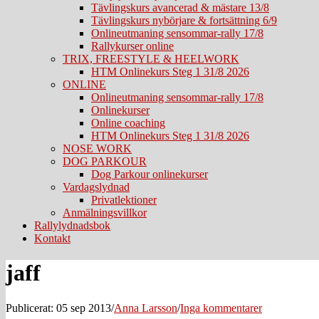
Tävlingskurs avancerad & mästare 13/8
Tävlingskurs nybörjare & fortsättning 6/9
Onlineutmaning sensommar-rally 17/8
Rallykurser online
TRIX, FREESTYLE & HEELWORK
HTM Onlinekurs Steg 1 31/8 2026
ONLINE
Onlineutmaning sensommar-rally 17/8
Onlinekurser
Online coaching
HTM Onlinekurs Steg 1 31/8 2026
NOSE WORK
DOG PARKOUR
Dog Parkour onlinekurser
Vardagslydnad
Privatlektioner
Anmälningsvillkor
Rallylydnadsbok
Kontakt
jaff
Publicerat: 05 sep 2013
/
Anna Larsson
/
Inga kommentarer