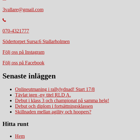
3vallare@gmail.com
070-4321777
Södertorpet Sursa:6 Stallarholmen
Följ oss på Instagram
Följ oss på Facebook
Senaste inläggen
Onlineutmaning i rallylydnad! Start 17/8
Tävlat igen -ny titel RLD A.
Debut i klass 3 och championat på samma helg!
Debut och diplom i fortsättningsklassen
Skillnaden mellan agility och hoopers?
Hitta runt
Hem