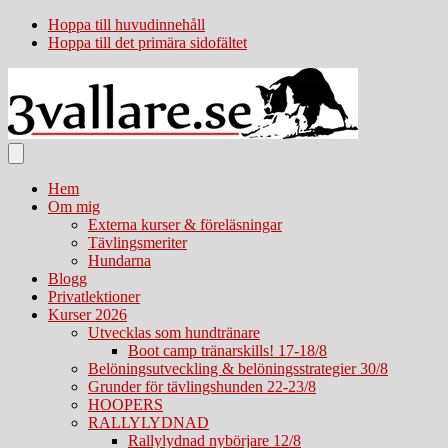
Hoppa till huvudinnehåll
Hoppa till det primära sidofältet
Hem
Om mig
Externa kurser & föreläsningar
Tävlingsmeriter
Hundarna
Blogg
Privatlektioner
Kurser 2026
Utvecklas som hundtränare
Boot camp tränarskills! 17-18/8
Belöningsutveckling & belöningsstrategier 30/8
Grunder för tävlingshunden 22-23/8
HOOPERS
RALLYLYDNAD
Rallylydnad nybörjare 12/8