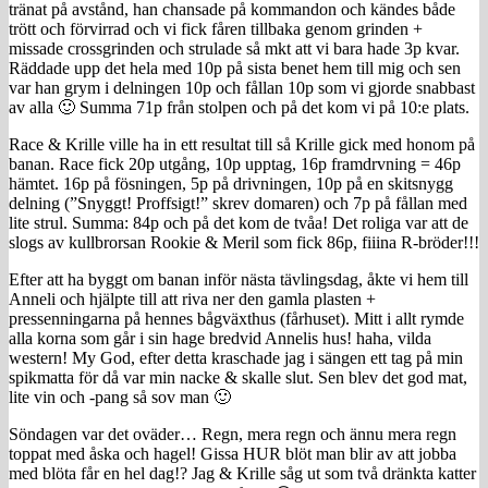
tränat på avstånd, han chansade på kommandon och kändes både
trött och förvirrad och vi fick fåren tillbaka genom grinden +
missade crossgrinden och strulade så mkt att vi bara hade 3p kvar.
Räddade upp det hela med 10p på sista benet hem till mig och sen
var han grym i delningen 10p och fållan 10p som vi gjorde snabbast
av alla 🙂 Summa 71p från stolpen och på det kom vi på 10:e plats.
Race & Krille ville ha in ett resultat till så Krille gick med honom på
banan. Race fick 20p utgång, 10p upptag, 16p framdrvning = 46p
hämtet. 16p på fösningen, 5p på drivningen, 10p på en skitsnygg
delning (”Snyggt! Proffsigt!” skrev domaren) och 7p på fållan med
lite strul. Summa: 84p och på det kom de tvåa! Det roliga var att de
slogs av kullbrorsan Rookie & Meril som fick 86p, fiiina R-bröder!!!
Efter att ha byggt om banan inför nästa tävlingsdag, åkte vi hem till
Anneli och hjälpte till att riva ner den gamla plasten +
pressenningarna på hennes bågväxthus (fårhuset). Mitt i allt rymde
alla korna som går i sin hage bredvid Annelis hus! haha, vilda
western! My God, efter detta kraschade jag i sängen ett tag på min
spikmatta för då var min nacke & skalle slut. Sen blev det god mat,
lite vin och -pang så sov man 🙂
Söndagen var det oväder… Regn, mera regn och ännu mera regn
toppat med åska och hagel! Gissa HUR blöt man blir av att jobba
med blöta får en hel dag!? Jag & Krille såg ut som två dränkta katter