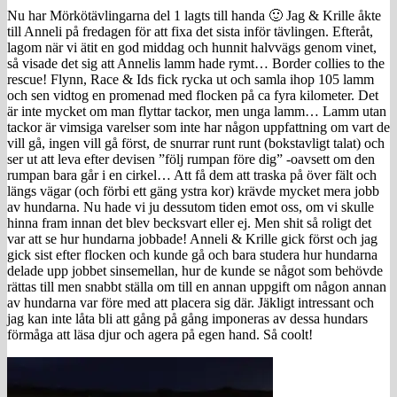
Nu har Mörkötävlingarna del 1 lagts till handa 🙂 Jag & Krille åkte
till Anneli på fredagen för att fixa det sista inför tävlingen. Efteråt,
lagom när vi ätit en god middag och hunnit halvvägs genom vinet,
så visade det sig att Annelis lamm hade rymt… Border collies to the
rescue! Flynn, Race & Ids fick rycka ut och samla ihop 105 lamm
och sen vidtog en promenad med flocken på ca fyra kilometer. Det
är inte mycket om man flyttar tackor, men unga lamm… Lamm utan
tackor är vimsiga varelser som inte har någon uppfattning om vart de
vill gå, ingen vill gå först, de snurrar runt runt (bokstavligt talat) och
ser ut att leva efter devisen ”följ rumpan före dig” -oavsett om den
rumpan bara går i en cirkel… Att få dem att traska på över fält och
längs vägar (och förbi ett gäng ystra kor) krävde mycket mera jobb
av hundarna. Nu hade vi ju dessutom tiden emot oss, om vi skulle
hinna fram innan det blev becksvart eller ej. Men shit så roligt det
var att se hur hundarna jobbade! Anneli & Krille gick först och jag
gick sist efter flocken och kunde gå och bara studera hur hundarna
delade upp jobbet sinsemellan, hur de kunde se något som behövde
rättas till men snabbt ställa om till en annan uppgift om någon annan
av hundarna var före med att placera sig där. Jäkligt intressant och
jag kan inte låta bli att gång på gång imponeras av dessa hundars
förmåga att läsa djur och agera på egen hand. Så coolt!