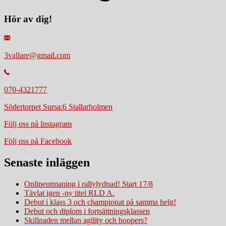
Hör av dig!
3vallare@gmail.com
070-4321777
Södertorpet Sursa:6 Stallarholmen
Följ oss på Instagram
Följ oss på Facebook
Senaste inläggen
Onlineutmaning i rallylydnad! Start 17/8
Tävlat igen -ny titel RLD A.
Debut i klass 3 och championat på samma helg!
Debut och diplom i fortsättningsklassen
Skillnaden mellan agility och hoopers?