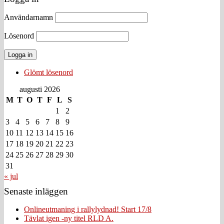
Användarnamn
Lösenord
Glömt lösenord
augusti 2026
M
T
O
T
F
L
S
1
2
3
4
5
6
7
8
9
10
11
12
13
14
15
16
17
18
19
20
21
22
23
24
25
26
27
28
29
30
31
« jul
Senaste inläggen
Onlineutmaning i rallylydnad! Start 17/8
Tävlat igen -ny titel RLD A.