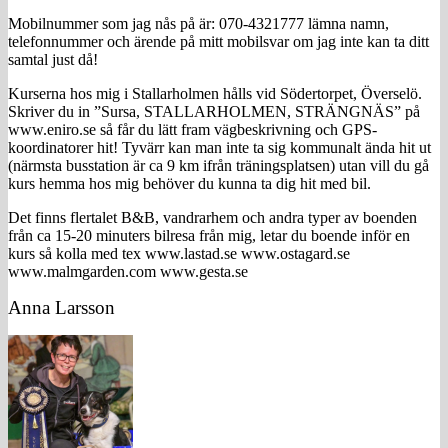
Mobilnummer som jag nås på är: 070-4321777 lämna namn,
telefonnummer och ärende på mitt mobilsvar om jag inte kan ta ditt
samtal just då!
Kurserna hos mig i Stallarholmen hålls vid Södertorpet, Överselö.
Skriver du in ”Sursa, STALLARHOLMEN, STRÄNGNÄS” på
www.eniro.se så får du lätt fram vägbeskrivning och GPS-
koordinatorer hit! Tyvärr kan man inte ta sig kommunalt ända hit ut
(närmsta busstation är ca 9 km ifrån träningsplatsen) utan vill du gå
kurs hemma hos mig behöver du kunna ta dig hit med bil.
Det finns flertalet B&B, vandrarhem och andra typer av boenden
från ca 15-20 minuters bilresa från mig, letar du boende inför en
kurs så kolla med tex www.lastad.se www.ostagard.se
www.malmgarden.com www.gesta.se
Primärt
Anna Larsson
sidofält