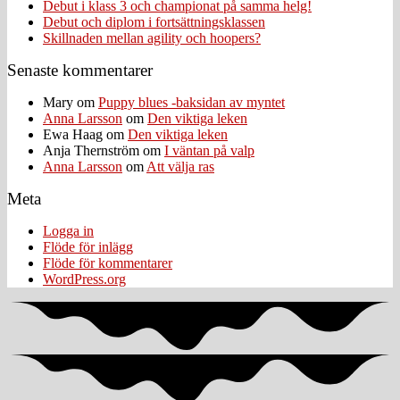
Debut i klass 3 och championat på samma helg!
Debut och diplom i fortsättningsklassen
Skillnaden mellan agility och hoopers?
Senaste kommentarer
Mary
om
Puppy blues -baksidan av myntet
Anna Larsson
om
Den viktiga leken
Ewa Haag
om
Den viktiga leken
Anja Thernström
om
I väntan på valp
Anna Larsson
om
Att välja ras
Meta
Logga in
Flöde för inlägg
Flöde för kommentarer
WordPress.org