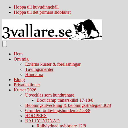
Hoppa till huvudinnehåll
Hoppa till det primära sidofältet
Hem
Om mig
Externa kurser & föreläsningar
Tävlingsmeriter
Hundarna
Blogg
Privatlektioner
Kurser 2026
Utvecklas som hundtränare
Boot camp tränarskills! 17-18/8
Belöningsutveckling & belöningsstrategier 30/8
Grunder för tävlingshunden 22-23/8
HOOPERS
RALLYLYDNAD
Rallylydnad nybörjare 12/8