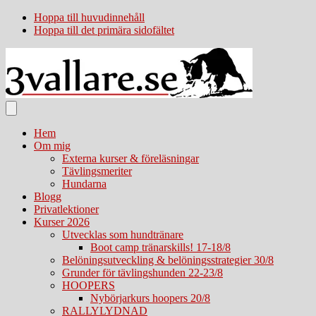
Hoppa till huvudinnehåll
Hoppa till det primära sidofältet
Hem
Om mig
Externa kurser & föreläsningar
Tävlingsmeriter
Hundarna
Blogg
Privatlektioner
Kurser 2026
Utvecklas som hundtränare
Boot camp tränarskills! 17-18/8
Belöningsutveckling & belöningsstrategier 30/8
Grunder för tävlingshunden 22-23/8
HOOPERS
Nybörjarkurs hoopers 20/8
RALLYLYDNAD