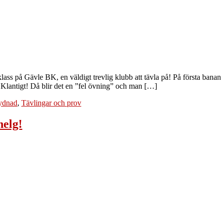
ass på Gävle BK, en väldigt trevlig klubb att tävla på! På första banan 
n. Klantigt! Då blir det en ”fel övning” och man […]
ydnad
,
Tävlingar och prov
helg!