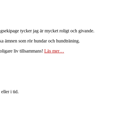
ingsekipage tycker jag är mycket roligt och givande.
lika ämnen som rör hundar och hundträning.
oligare liv tillsammans!
Läs mer…
ller i tid.