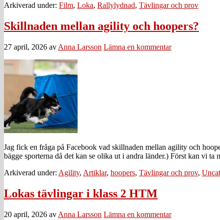
Arkiverad under:
Film
,
Loka
,
Rallylydnad
,
Tävlingar och prov
Skillnaden mellan agility och hoopers?
27 april, 2026
av
Anna Larsson
Lämna en kommentar
Jag fick en fråga på Facebook vad skillnaden mellan agility och hoopers
bägge sporterna då det kan se olika ut i andra länder.) Först kan vi 
Arkiverad under:
Agility
,
Artiklar
,
hoopers
,
Tävlingar och prov
,
Uncat
Lokas tävlingar i klass 2 HTM
20 april, 2026
av
Anna Larsson
Lämna en kommentar