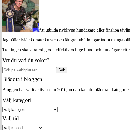
Att utbilda nyblivna hundägare eller finslipa tävl
Jag håller både kortare kurser och längre utbildningar inom många o
Träningen ska vara rolig och effektiv och ge hund och hundägare ett r
Vet du vad du söker?
Sök
på
Bläddra i bloggen
webbplatsen
Bloggen har varit aktiv sedan 2010, nedan kan du bläddra i kategorier e
Välj kategori
Välj
kategori
Välj tid
Välj