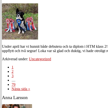
Under april har vi hunnit både debutera och ta diplom i HTM klass 2! F
uppflytt och två segrar! Loka var så glad och duktig, vi hade otroligt 
Arkiverad under:
Uncategorized
Sida
1
Sida
2
Sida
3
Interimistiska
…
sidor
Sida
79
utelämnas
Go
Nästa sida »
to
Primärt
Anna Larsson
sidofält