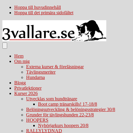
Hoppa till huvudinnehåll
Hoppa till det primära sidofältet
Hem
Om mig
Externa kurser & föreläsningar
Tävlingsmeriter
Hundarna
Blogg
Privatlektioner
Kurser 2026
Utvecklas som hundtränare
Boot camp tränarskills! 17-18/8
Belöningsutveckling & belöningsstrategier 30/8
Grunder för tävlingshunden 22-23/8
HOOPERS
Nybörjarkurs hoopers 20/8
RALLYLYDNAD