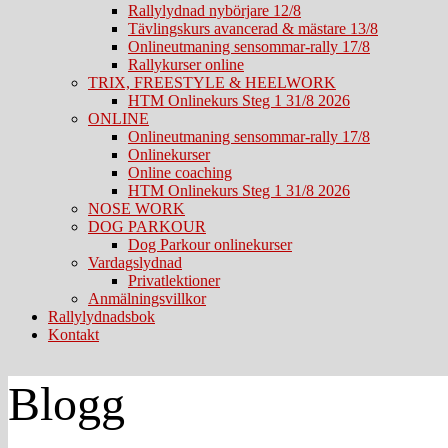
Rallylydnad nybörjare 12/8
Tävlingskurs avancerad & mästare 13/8
Onlineutmaning sensommar-rally 17/8
Rallykurser online
TRIX, FREESTYLE & HEELWORK
HTM Onlinekurs Steg 1 31/8 2026
ONLINE
Onlineutmaning sensommar-rally 17/8
Onlinekurser
Online coaching
HTM Onlinekurs Steg 1 31/8 2026
NOSE WORK
DOG PARKOUR
Dog Parkour onlinekurser
Vardagslydnad
Privatlektioner
Anmälningsvillkor
Rallylydnadsbok
Kontakt
Blogg