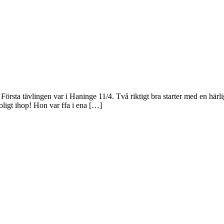
örsta tävlingen var i Haninge 11/4. Två riktigt bra starter med en härl
roligt ihop! Hon var ffa i ena […]