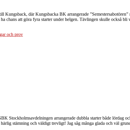
 till Kungsback, där Kungsbacka BK arrangerade ”Semestersabotören” me
ha chans att göra fyra starter under helgen. Tävlingen skulle också bli
gar och prov
SBK Stockholmsavdelningen arrangerade dubbla starter både lördag och sö
t, härlig stämning och väldigt trevligt! Jag såg många glada och väl gr