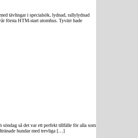
d tävlingar i specialsök, lydnad, rallylydnad
 vår första HTM-start utomhus. Tyvärr hade
ndag så det var ett perfekt tillfälle för alla som
undtränade hundar med trevliga […]