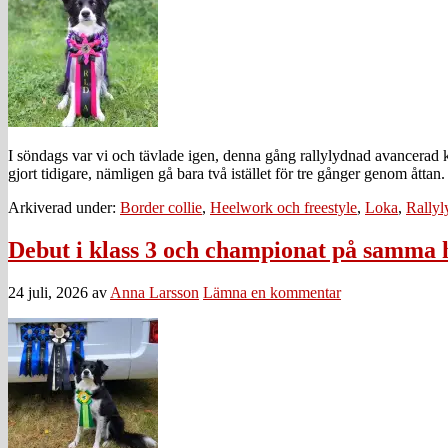
I söndags var vi och tävlade igen, denna gång rallylydnad avancerad kl
gjort tidigare, nämligen gå bara två istället för tre gånger genom åtta
Arkiverad under:
Border collie
,
Heelwork och freestyle
,
Loka
,
Rallyl
Debut i klass 3 och championat på samma 
24 juli, 2026
av
Anna Larsson
Lämna en kommentar