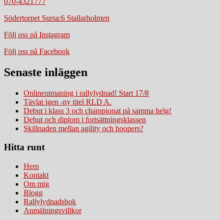
070-4321777
Södertorpet Sursa:6 Stallarholmen
Följ oss på Instagram
Följ oss på Facebook
Senaste inläggen
Onlineutmaning i rallylydnad! Start 17/8
Tävlat igen -ny titel RLD A.
Debut i klass 3 och championat på samma helg!
Debut och diplom i fortsättningsklassen
Skillnaden mellan agility och hoopers?
Hitta runt
Hem
Kontakt
Om mig
Blogg
Rallylydnadsbok
Anmälningsvillkor