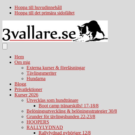
Hoppa till huvudinnehåll
Hoppa till det primära sidofältet
Hem
Om mig
Externa kurser & föreläsningar
Tävlingsmeriter
Hundarna
Blogg
Privatlektioner
Kurser 2026
Utvecklas som hundtränare
Boot camp tränarskills! 17-18/8
Belöningsutveckling & belöningsstrategier 30/8
Grunder för tävlingshunden 22-23/8
HOOPERS
RALLYLYDNAD
Rallylydnad nybörjare 12/8