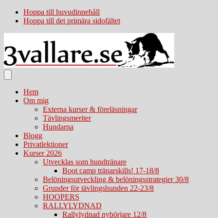
Hoppa till huvudinnehåll
Hoppa till det primära sidofältet
Hem
Om mig
Externa kurser & föreläsningar
Tävlingsmeriter
Hundarna
Blogg
Privatlektioner
Kurser 2026
Utvecklas som hundtränare
Boot camp tränarskills! 17-18/8
Belöningsutveckling & belöningsstrategier 30/8
Grunder för tävlingshunden 22-23/8
HOOPERS
RALLYLYDNAD
Rallylydnad nybörjare 12/8