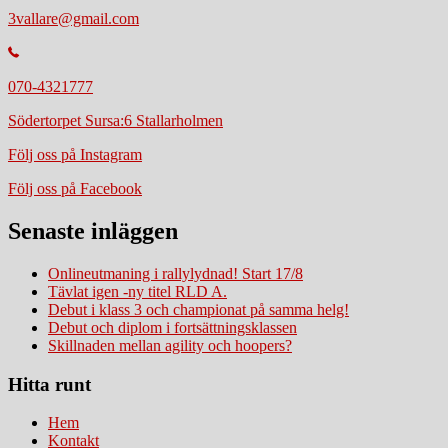
3vallare@gmail.com
070-4321777
Södertorpet Sursa:6 Stallarholmen
Följ oss på Instagram
Följ oss på Facebook
Senaste inläggen
Onlineutmaning i rallylydnad! Start 17/8
Tävlat igen -ny titel RLD A.
Debut i klass 3 och championat på samma helg!
Debut och diplom i fortsättningsklassen
Skillnaden mellan agility och hoopers?
Hitta runt
Hem
Kontakt