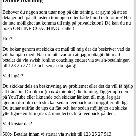
Online coaching
Behöver du någon som tittar nog på din träning, är grym på att se
detaljer och på att justera träningen efter både hund och förare? Har
du inte möjlighet att komma till mig på privatlektion? Då kan du nu
boka ONLINE COACHING istället!
Hur?
Du bokar genom att skicka ett mail till mig där du beskriver vad du
vill ha hjälp med. När du fått svar om att jag mottagit ditt mail
betalar du via swish (online coaching endast via swish-betalningar)
till 123 25 27 513 och sen är du igång!
Vad ingår?
Du skickar dels en beskrivning av problemet eller det du vill få hjälp
att träna in. Du filmar (max 4 minuter) din träning, lägger upp den
på YouTube eller liknande och skickar länken till mig. Jag går
igenom din film och skickar sedan feedback och uppgifter till dig.
Du tränar utifrån de tips du fått och har sedan möjlighet att skicka
ytterligare en film (max 4 minuter) och få feedback på den.
Vad kostar det?
500:- Betalas innan vi startar via swish till 123 25 27 513