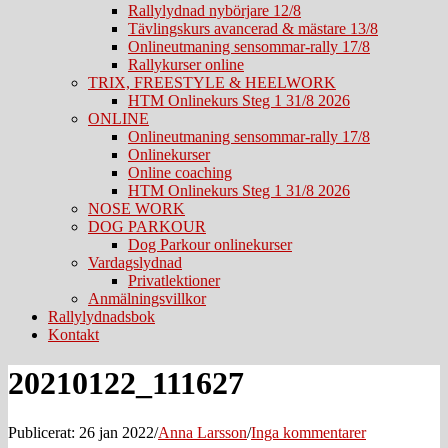
Rallylydnad nybörjare 12/8
Tävlingskurs avancerad & mästare 13/8
Onlineutmaning sensommar-rally 17/8
Rallykurser online
TRIX, FREESTYLE & HEELWORK
HTM Onlinekurs Steg 1 31/8 2026
ONLINE
Onlineutmaning sensommar-rally 17/8
Onlinekurser
Online coaching
HTM Onlinekurs Steg 1 31/8 2026
NOSE WORK
DOG PARKOUR
Dog Parkour onlinekurser
Vardagslydnad
Privatlektioner
Anmälningsvillkor
Rallylydnadsbok
Kontakt
20210122_111627
Publicerat: 26 jan 2022
/
Anna Larsson
/
Inga kommentarer