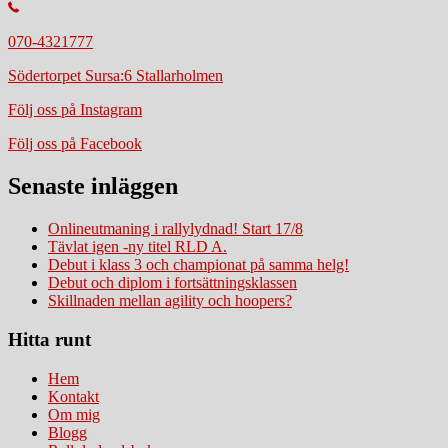
070-4321777
Södertorpet Sursa:6 Stallarholmen
Följ oss på Instagram
Följ oss på Facebook
Senaste inläggen
Onlineutmaning i rallylydnad! Start 17/8
Tävlat igen -ny titel RLD A.
Debut i klass 3 och championat på samma helg!
Debut och diplom i fortsättningsklassen
Skillnaden mellan agility och hoopers?
Hitta runt
Hem
Kontakt
Om mig
Blogg