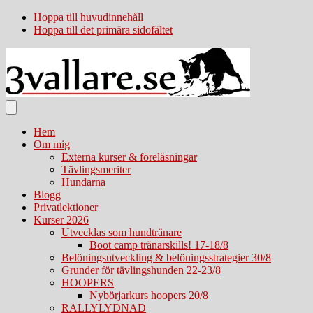
Hoppa till huvudinnehåll
Hoppa till det primära sidofältet
Hem
Om mig
Externa kurser & föreläsningar
Tävlingsmeriter
Hundarna
Blogg
Privatlektioner
Kurser 2026
Utvecklas som hundtränare
Boot camp tränarskills! 17-18/8
Belöningsutveckling & belöningsstrategier 30/8
Grunder för tävlingshunden 22-23/8
HOOPERS
Nybörjarkurs hoopers 20/8
RALLYLYDNAD