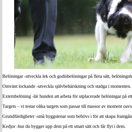
Belöningar -utveckla lek och godisbelöningar på flera sätt, belöningsha
Omvänt lockande -utveckla självbehärskning och stadga i momenten.
Externbelöning -lär hunden att arbeta för utplacerade belöningar på ett e
Targets – vi testar olika targets som passar till massor av moment oavse
Grundfärdigheter -små byggstenar som behövs i för att skapa framgå
Kedjor -hur du bygger upp dem på ett smart sätt och får flyt i dem.