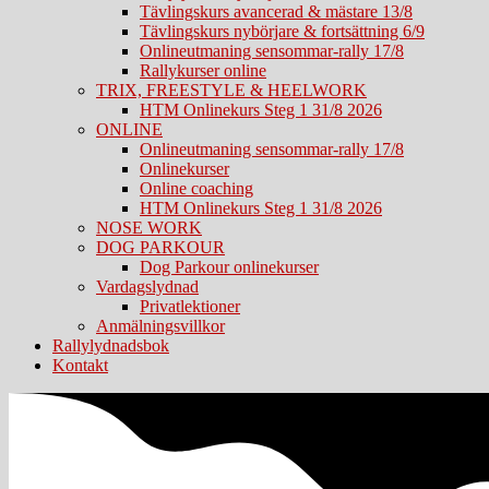
Tävlingskurs avancerad & mästare 13/8
Tävlingskurs nybörjare & fortsättning 6/9
Onlineutmaning sensommar-rally 17/8
Rallykurser online
TRIX, FREESTYLE & HEELWORK
HTM Onlinekurs Steg 1 31/8 2026
ONLINE
Onlineutmaning sensommar-rally 17/8
Onlinekurser
Online coaching
HTM Onlinekurs Steg 1 31/8 2026
NOSE WORK
DOG PARKOUR
Dog Parkour onlinekurser
Vardagslydnad
Privatlektioner
Anmälningsvillkor
Rallylydnadsbok
Kontakt