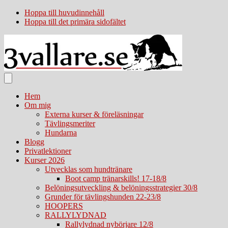
Hoppa till huvudinnehåll
Hoppa till det primära sidofältet
Hem
Om mig
Externa kurser & föreläsningar
Tävlingsmeriter
Hundarna
Blogg
Privatlektioner
Kurser 2026
Utvecklas som hundtränare
Boot camp tränarskills! 17-18/8
Belöningsutveckling & belöningsstrategier 30/8
Grunder för tävlingshunden 22-23/8
HOOPERS
RALLYLYDNAD
Rallylydnad nybörjare 12/8