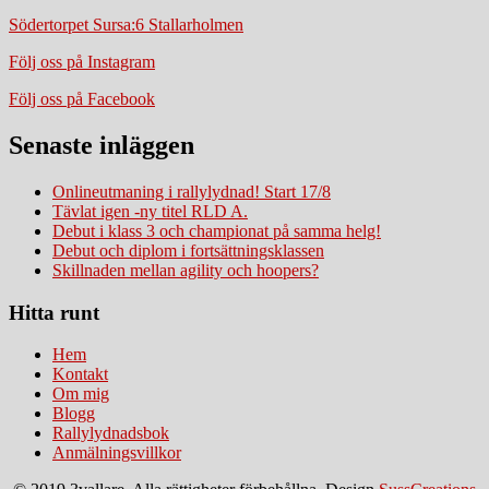
Södertorpet Sursa:6 Stallarholmen
Följ oss på Instagram
Följ oss på Facebook
Senaste inläggen
Onlineutmaning i rallylydnad! Start 17/8
Tävlat igen -ny titel RLD A.
Debut i klass 3 och championat på samma helg!
Debut och diplom i fortsättningsklassen
Skillnaden mellan agility och hoopers?
Hitta runt
Hem
Kontakt
Om mig
Blogg
Rallylydnadsbok
Anmälningsvillkor