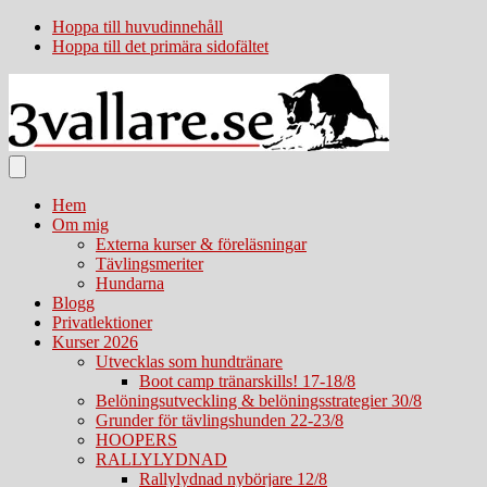
Hoppa till huvudinnehåll
Hoppa till det primära sidofältet
Hem
Om mig
Externa kurser & föreläsningar
Tävlingsmeriter
Hundarna
Blogg
Privatlektioner
Kurser 2026
Utvecklas som hundtränare
Boot camp tränarskills! 17-18/8
Belöningsutveckling & belöningsstrategier 30/8
Grunder för tävlingshunden 22-23/8
HOOPERS
RALLYLYDNAD
Rallylydnad nybörjare 12/8