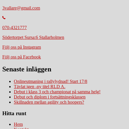
3vallare@gmail.com
070-4321777
Södertorpet Sursa:6 Stallarholmen
Följ oss på Instagram
Följ oss på Facebook
Senaste inläggen
Onlineutmaning i rallylydnad! Start 17/8
Tävlat igen -ny titel RLD A.
Debut i klass 3 och championat på samma helg!
Debut och diplom i fortsättningsklassen
Skillnaden mellan agility och hoopers?
Hitta runt
Hem