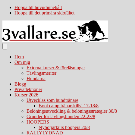
Hoppa till huvudinnehåll
Hoppa till det primära sidofältet
Hem
Om mig
Externa kurser & föreläsningar
Tävlingsmeriter
Hundarna
Blogg
Privatlektioner
Kurser 2026
Utvecklas som hundtränare
Boot camp tränarskills! 17-18/8
Belöningsutveckling & belöningsstrategier 30/8
Grunder för tävlingshunden 22-23/8
HOOPERS
Nybörjarkurs hoopers 20/8
RALLYLYDNAD