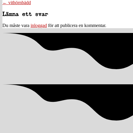
Posts
← vithörnbädd
navigation
Läsarkommentarer
Lämna ett svar
Du måste vara
inloggad
för att publicera en kommentar.