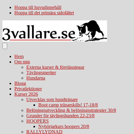
Hoppa till huvudinnehåll
Hoppa till det primära sidofältet
Hem
Om mig
Externa kurser & föreläsningar
Tävlingsmeriter
Hundarna
Blogg
Privatlektioner
Kurser 2026
Utvecklas som hundtränare
Boot camp tränarskills! 17-18/8
Belöningsutveckling & belöningsstrategier 30/8
Grunder för tävlingshunden 22-23/8
HOOPERS
Nybörjarkurs hoopers 20/8
RALLYLYDNAD