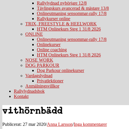
Rallylydnad nybörjare 12/8
Tävlingskurs avancerad & mästare 13/8
Onlineutmaning sensommar-rally 17/8
Rallykurser online
TRIX, FREESTYLE & HEELWORK
HTM Onlinekurs Steg 1 31/8 2026
ONLINE
Onlineutmaning sensommar-rally 17/8
Onlinekurser
Online coaching
HTM Onlinekurs Steg 1 31/8 2026
NOSE WORK
DOG PARKOUR
Dog Parkour onlinekurser
Vardagslydnad
Privatlektioner
Anmälningsvillkor
Rallylydnadsbok
Kontakt
vithörnbädd
Publicerat: 27 mar 2020
/
Anna Larsson
/
Inga kommentarer