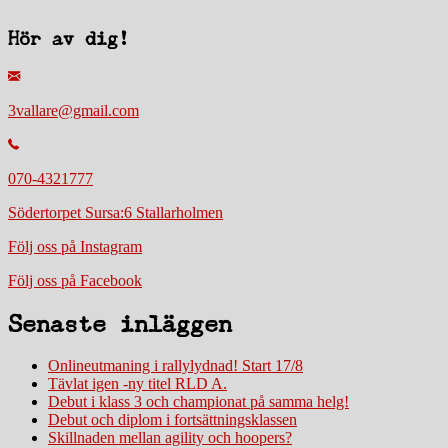
Hör av dig!
3vallare@gmail.com
070-4321777
Södertorpet Sursa:6 Stallarholmen
Följ oss på Instagram
Följ oss på Facebook
Senaste inläggen
Onlineutmaning i rallylydnad! Start 17/8
Tävlat igen -ny titel RLD A.
Debut i klass 3 och championat på samma helg!
Debut och diplom i fortsättningsklassen
Skillnaden mellan agility och hoopers?