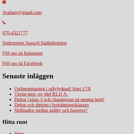
3vallare@gmail.com
070-4321777
Södertorpet Sursa:6 Stallarholmen
Följ oss på Instagram
Följ oss på Facebook
Senaste inläggen
Onlineutmaning i rallylydnad! Start 17/8
Tävlat igen -ny titel RLD A.
Debut i klass 3 och championat på samma helg!
Debut och diplom i fortsättningsklassen
Skillnaden mellan agility och hoopers?
Hitta runt
Hem