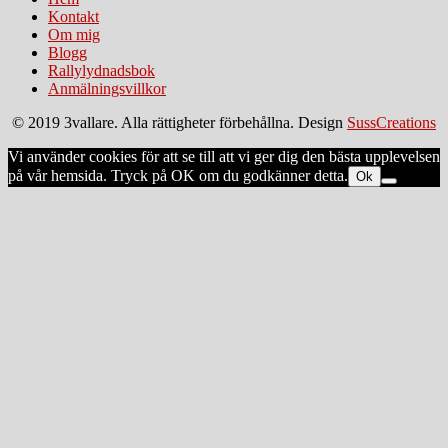
Kontakt
Om mig
Blogg
Rallylydnadsbok
Anmälningsvillkor
© 2019 3vallare. Alla rättigheter förbehållna. Design
SussCreations
Vi använder cookies för att se till att vi ger dig den bästa upplevelsen
på vår hemsida. Tryck på OK om du godkänner detta.
Ok