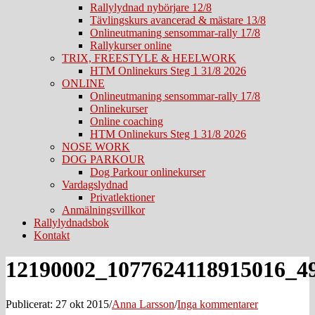
Rallylydnad nybörjare 12/8
Tävlingskurs avancerad & mästare 13/8
Onlineutmaning sensommar-rally 17/8
Rallykurser online
TRIX, FREESTYLE & HEELWORK
HTM Onlinekurs Steg 1 31/8 2026
ONLINE
Onlineutmaning sensommar-rally 17/8
Onlinekurser
Online coaching
HTM Onlinekurs Steg 1 31/8 2026
NOSE WORK
DOG PARKOUR
Dog Parkour onlinekurser
Vardagslydnad
Privatlektioner
Anmälningsvillkor
Rallylydnadsbok
Kontakt
12190002_1077624118915016_4
Publicerat: 27 okt 2015
/
Anna Larsson
/
Inga kommentarer