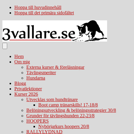
Hoppa till huvudinnehåll
Hoppa till det primära sidofältet
Hem
Om mig
Externa kurser & föreläsningar
Tävlingsmeriter
Hundarna
Blogg
Privatlektioner
Kurser 2026
Utvecklas som hundtränare
Boot camp tränarskills! 17-18/8
Belöningsutveckling & belöningsstrategier 30/8
Grunder för tävlingshunden 22-23/8
HOOPERS
Nybörjarkurs hoopers 20/8
RALLYLYDNAD