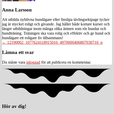
Anna Larsson
Att utbilda nyblivna hundägare eller finslipa tävlingsekipage tycker
jag är mycket roligt och givande. Jag håller både kortare kurser och
längre utbildningar inom många olika ämnen som rör hundar och
hundträning. Träningen ska vara rolig och effektiv och ge hund och
hundägare ett roligare liv tillsammans!
Posts
← 12190002_1077624118915016_4970000406807030716_n
navigation
Läsarkommentarer
Lämna ett svar
Du måste vara
inloggad
för att publicera en kommentar.
Hör av dig!