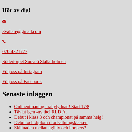
Hör av dig!
3vallare@gmail.com
070-4321777
Södertorpet Sursa:6 Stallarholmen
Följ oss på Instagram
Följ oss på Facebook
Senaste inläggen
Onlineutmaning i rallylydnad! Start 17/8
Tävlat igen -ny titel RLD A.
Debut i klass 3 och championat på samma helg!
Debut och diplom i fortsättningsklassen
Skillnaden mellan agility och hoopers?