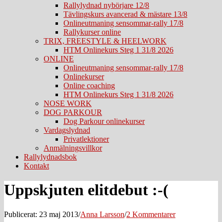
Rallylydnad nybörjare 12/8
Tävlingskurs avancerad & mästare 13/8
Onlineutmaning sensommar-rally 17/8
Rallykurser online
TRIX, FREESTYLE & HEELWORK
HTM Onlinekurs Steg 1 31/8 2026
ONLINE
Onlineutmaning sensommar-rally 17/8
Onlinekurser
Online coaching
HTM Onlinekurs Steg 1 31/8 2026
NOSE WORK
DOG PARKOUR
Dog Parkour onlinekurser
Vardagslydnad
Privatlektioner
Anmälningsvillkor
Rallylydnadsbok
Kontakt
Uppskjuten elitdebut :-(
Publicerat: 23 maj 2013
/
Anna Larsson
/
2 Kommentarer