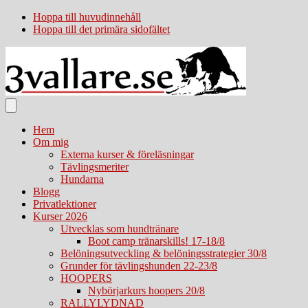
Hoppa till huvudinnehåll
Hoppa till det primära sidofältet
Hem
Om mig
Externa kurser & föreläsningar
Tävlingsmeriter
Hundarna
Blogg
Privatlektioner
Kurser 2026
Utvecklas som hundtränare
Boot camp tränarskills! 17-18/8
Belöningsutveckling & belöningsstrategier 30/8
Grunder för tävlingshunden 22-23/8
HOOPERS
Nybörjarkurs hoopers 20/8
RALLYLYDNAD