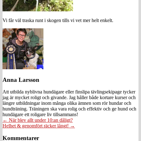
Vi får väl traska runt i skogen tills vi vet mer helt enkelt.
Anna Larsson
Att utbilda nyblivna hundägare eller finslipa tävlingsekipage tycker
jag är mycket roligt och givande. Jag håller både kortare kurser och
längre utbildningar inom många olika ämnen som rör hundar och
hundträning. Träningen ska vara rolig och effektiv och ge hund och
hundägare ett roligare liv tillsammans!
Posts
← När blev allt under 10:an dåligt?
Helhet & genomfört räcker långt! →
navigation
Läsarkommentarer
Kommentarer