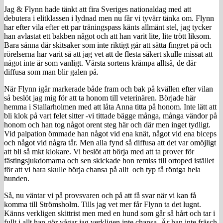
Jag & Flynn hade tänkt att fira Sveriges nationaldag med att
debutera i elitklassen i lydnad men nu får vi tyvärr tänka om. Flynn
har efter vila efter ett par träningspass känts allmänt stel, jag tycker
han avlastat ett bakben något och att han varit lite, lite trött liksom.
Bara sånna där skitsaker som inte riktigt går att sätta fingret på och
rörelserna har varit så att jag vet att de flesta säkert skulle missat att
något inte är som vanligt. Värsta sortens krämpa alltså, de där
diffusa som man blir galen på.
När Flynn igår markerade både fram och bak på kvällen efter vilan
så beslöt jag mig för att ta honom till veterinären. Började här
hemma i Stallarholmen med att låta Anna titta på honom. Inte lätt att
bli klok på vart felet sitter -vi tittade bägge många, många vändor på
honom och han tog något orent steg här och där men inget tydligt.
Vid palpation ömmade han något vid ena knät, något vid ena biceps
och något vid några tår. Men alla fynd så diffusa att det var omöjligt
att bli så mkt klokare. Vi beslöt att börja med att ta prover för
fästingsjukdomarna och sen skickade hon remiss till ortoped istället
för att vi bara skulle börja chansa på allt och typ få röntga hela
hunden.
Så, nu väntar vi på provsvaren och på att få svar när vi kan få
komma till Strömsholm. Tills jag vet mer får Flynn ta det lugnt.
Känns verkligen skittrist men med en hund som går så hårt och tar i
fullt i allt han gör vågar jag verkligen inte chansa. Är han inte fräsch