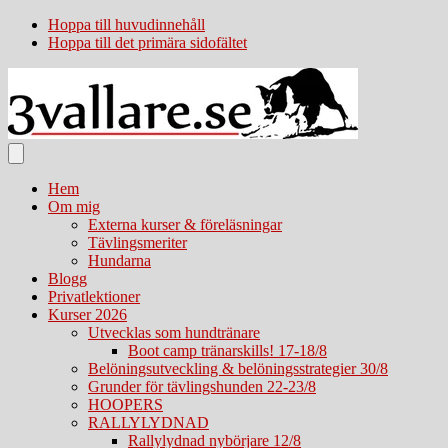
Hoppa till huvudinnehåll
Hoppa till det primära sidofältet
Hem
Om mig
Externa kurser & föreläsningar
Tävlingsmeriter
Hundarna
Blogg
Privatlektioner
Kurser 2026
Utvecklas som hundtränare
Boot camp tränarskills! 17-18/8
Belöningsutveckling & belöningsstrategier 30/8
Grunder för tävlingshunden 22-23/8
HOOPERS
RALLYLYDNAD
Rallylydnad nybörjare 12/8