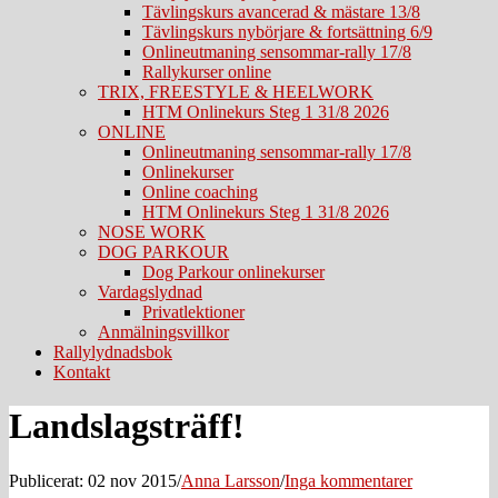
Tävlingskurs avancerad & mästare 13/8
Tävlingskurs nybörjare & fortsättning 6/9
Onlineutmaning sensommar-rally 17/8
Rallykurser online
TRIX, FREESTYLE & HEELWORK
HTM Onlinekurs Steg 1 31/8 2026
ONLINE
Onlineutmaning sensommar-rally 17/8
Onlinekurser
Online coaching
HTM Onlinekurs Steg 1 31/8 2026
NOSE WORK
DOG PARKOUR
Dog Parkour onlinekurser
Vardagslydnad
Privatlektioner
Anmälningsvillkor
Rallylydnadsbok
Kontakt
Landslagsträff!
Publicerat: 02 nov 2015
/
Anna Larsson
/
Inga kommentarer