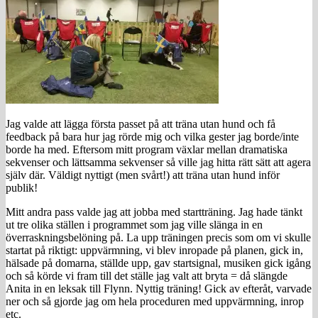
Jag valde att lägga första passet på att träna utan hund och få
feedback på bara hur jag rörde mig och vilka gester jag borde/inte
borde ha med. Eftersom mitt program växlar mellan dramatiska
sekvenser och lättsamma sekvenser så ville jag hitta rätt sätt att agera
själv där. Väldigt nyttigt (men svårt!) att träna utan hund inför
publik!
Mitt andra pass valde jag att jobba med startträning. Jag hade tänkt
ut tre olika ställen i programmet som jag ville slänga in en
överraskningsbelöning på. La upp träningen precis som om vi skulle
startat på riktigt: uppvärmning, vi blev inropade på planen, gick in,
hälsade på domarna, ställde upp, gav startsignal, musiken gick igång
och så körde vi fram till det ställe jag valt att bryta = då slängde
Anita in en leksak till Flynn. Nyttig träning! Gick av efteråt, varvade
ner och så gjorde jag om hela proceduren med uppvärmning, inrop
etc.