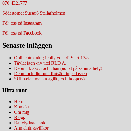
070-4321777
Södertorpet Sursa:6 Stallarholmen
Följ oss på Instagram
Följ oss på Facebook
Senaste inläggen
Onlineutmaning i rallylydnad! Start 17/8
Tävlat igen -ny titel RLD A.
Debut i klass 3 och championat på samma helg!
Debut och diplom i fortsättningsklassen
Skillnaden mellan agility och hoopers?
Hitta runt
Hem
Kontakt
Om mig
Blogg
Rallylydnadsbok
Anmälningsvillkor