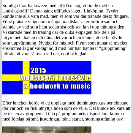
Somliga firar halloween med att klä ut sig, vi firade med en
landslagsträff! Denna gång träffades laget i Linköping. Tyvärr
kunde inte alla vara med, men vi som var där tränade desto flitigare.
Först pratade vi igenom många praktiska saker inför resan och
stämde av vad som hänt sedan sist och sen la vi upp träningstiden.
Vi startade med fri träning där de olika ekipagen fick dela på
utrymmet i hallen och träna det var och en kände att de behövde
som uppvärmning. Nyttigt för mig och Flynn som tränar så mycket
ensamma! Jag är väldigt nöjd med hur han hanterar “gruppträning”
utifrån att vara så ovan vid det, cool och glad.
Efter lunchen körde vi ett upplägg med tiominuterspass per ekipage
där var och en fick utnyttja tiden som de ville. Det kunde tex vara att
be resten av gruppen att titta på programmets disposition, komma
med förslag på små justeringar, träna starter, störningsträning osv.