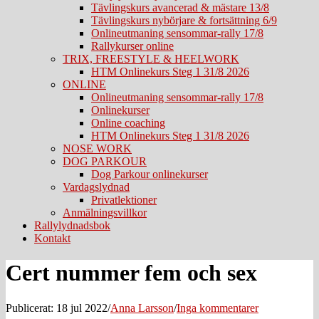
Tävlingskurs avancerad & mästare 13/8
Tävlingskurs nybörjare & fortsättning 6/9
Onlineutmaning sensommar-rally 17/8
Rallykurser online
TRIX, FREESTYLE & HEELWORK
HTM Onlinekurs Steg 1 31/8 2026
ONLINE
Onlineutmaning sensommar-rally 17/8
Onlinekurser
Online coaching
HTM Onlinekurs Steg 1 31/8 2026
NOSE WORK
DOG PARKOUR
Dog Parkour onlinekurser
Vardagslydnad
Privatlektioner
Anmälningsvillkor
Rallylydnadsbok
Kontakt
Cert nummer fem och sex
Publicerat: 18 jul 2022
/
Anna Larsson
/
Inga kommentarer