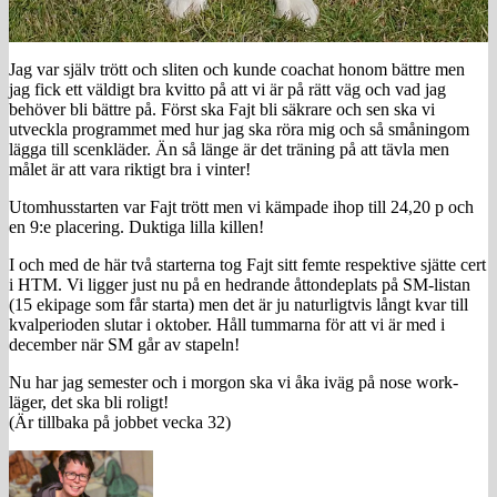
Jag var själv trött och sliten och kunde coachat honom bättre men
jag fick ett väldigt bra kvitto på att vi är på rätt väg och vad jag
behöver bli bättre på. Först ska Fajt bli säkrare och sen ska vi
utveckla programmet med hur jag ska röra mig och så småningom
lägga till scenkläder. Än så länge är det träning på att tävla men
målet är att vara riktigt bra i vinter!
Utomhusstarten var Fajt trött men vi kämpade ihop till 24,20 p och
en 9:e placering. Duktiga lilla killen!
I och med de här två starterna tog Fajt sitt femte respektive sjätte cert
i HTM. Vi ligger just nu på en hedrande åttondeplats på SM-listan
(15 ekipage som får starta) men det är ju naturligtvis långt kvar till
kvalperioden slutar i oktober. Håll tummarna för att vi är med i
december när SM går av stapeln!
Nu har jag semester och i morgon ska vi åka iväg på nose work-
läger, det ska bli roligt!
(Är tillbaka på jobbet vecka 32)