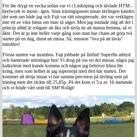
För lite drygt en vecka sedan var vi i Linköping och tävlade HTM -
heelwork to music- igen. Sista träningspasset innan tävlingen kändes
det som om både jag och Fajt var rätt oinspirerade, det var verkligen
inte ett av våra bästa om man så säger. Men jag intalade mig att det i
princip alltid är roligare att åka och tävla än att stanna hemma, så vi
åkte. Det är ju inte heller varje gång som man har chans att göra två
starter på en dag, dumt att missa. Så, mission ”öva på att tävla”
inleddes!
Första starten var inomhus. Fajt jobbade på finfint! Superfin attityd
och hanterade störningar bra! Vi drog på oss en del missar, några jag
kalkylerat med kunde komma och någon jag behöver klura lite
kring, men som helhet är jag supernöjd med den här starten. Det
kommer att dröja innan vi har samma precision på tävling som på
träning men det räckte till 25,85p. På det kom vi 5:a av 16 startande
och vi höjde vårt snitt till SM! Roligt!