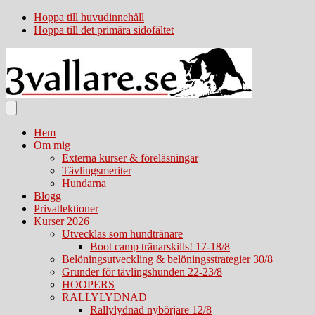
Hoppa till huvudinnehåll
Hoppa till det primära sidofältet
Hem
Om mig
Externa kurser & föreläsningar
Tävlingsmeriter
Hundarna
Blogg
Privatlektioner
Kurser 2026
Utvecklas som hundtränare
Boot camp tränarskills! 17-18/8
Belöningsutveckling & belöningsstrategier 30/8
Grunder för tävlingshunden 22-23/8
HOOPERS
RALLYLYDNAD
Rallylydnad nybörjare 12/8