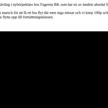
tävling i nybörjarklass hos Fagersta BK som har en av landets absolut fi
am marsch för att få ett bra flyt där men inga missar och vi knep 100p o
flytta upp till fortsättningsklassen.