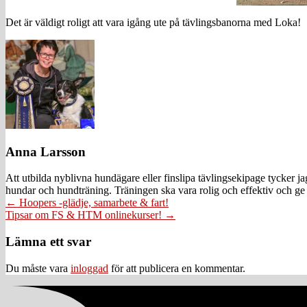
Det är väldigt roligt att vara igång ute på tävlingsbanorna med Loka!
Anna Larsson
Att utbilda nyblivna hundägare eller finslipa tävlingsekipage tycker 
hundar och hundträning. Träningen ska vara rolig och effektiv och ge 
Posts
← Hoopers -glädje, samarbete & fart!
Tipsar om FS & HTM onlinekurser! →
navigation
Läsarkommentarer
Lämna ett svar
Du måste vara
inloggad
för att publicera en kommentar.