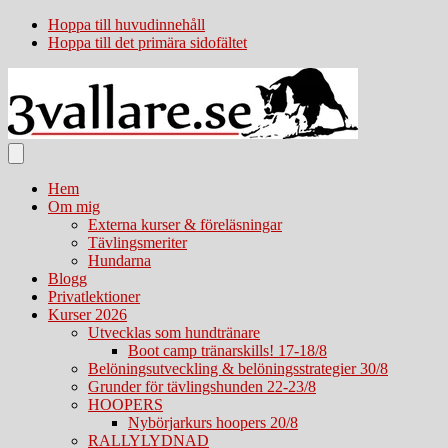
Hoppa till huvudinnehåll
Hoppa till det primära sidofältet
Hem
Om mig
Externa kurser & föreläsningar
Tävlingsmeriter
Hundarna
Blogg
Privatlektioner
Kurser 2026
Utvecklas som hundtränare
Boot camp tränarskills! 17-18/8
Belöningsutveckling & belöningsstrategier 30/8
Grunder för tävlingshunden 22-23/8
HOOPERS
Nybörjarkurs hoopers 20/8
RALLYLYDNAD