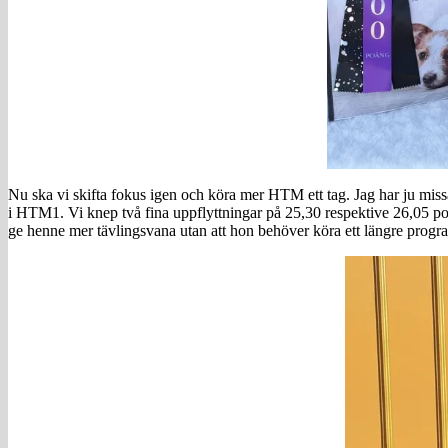
Nu ska vi skifta fokus igen och köra mer HTM ett tag. Jag har ju missa
i HTM1. Vi knep två fina uppflyttningar på 25,30 respektive 26,05 poän
ge henne mer tävlingsvana utan att hon behöver köra ett längre program