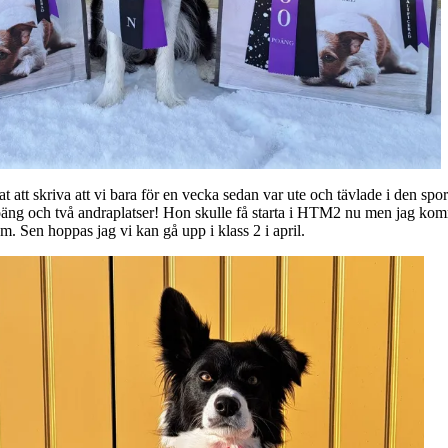
t att skriva att vi bara för en vecka sedan var ute och tävlade i den sp
g och två andraplatser! Hon skulle få starta i HTM2 nu men jag kommer kö
. Sen hoppas jag vi kan gå upp i klass 2 i april.