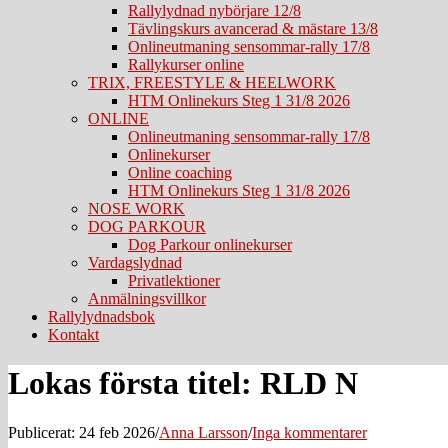
Rallylydnad nybörjare 12/8
Tävlingskurs avancerad & mästare 13/8
Onlineutmaning sensommar-rally 17/8
Rallykurser online
TRIX, FREESTYLE & HEELWORK
HTM Onlinekurs Steg 1 31/8 2026
ONLINE
Onlineutmaning sensommar-rally 17/8
Onlinekurser
Online coaching
HTM Onlinekurs Steg 1 31/8 2026
NOSE WORK
DOG PARKOUR
Dog Parkour onlinekurser
Vardagslydnad
Privatlektioner
Anmälningsvillkor
Rallylydnadsbok
Kontakt
Lokas första titel: RLD N
Publicerat: 24 feb 2026
/
Anna Larsson
/
Inga kommentarer