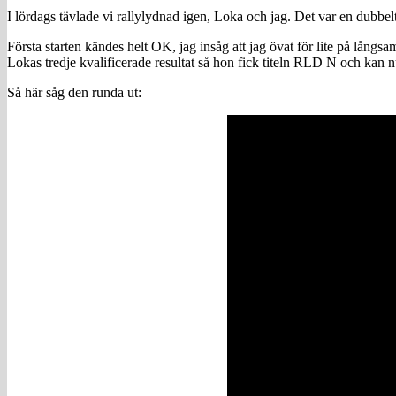
I lördags tävlade vi rallylydnad igen, Loka och jag. Det var en dubbel
Första starten kändes helt OK, jag insåg att jag övat för lite på långs
Lokas tredje kvalificerade resultat så hon fick titeln RLD N och kan nu 
Så här såg den runda ut: