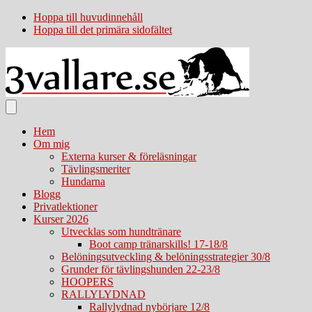
Hoppa till huvudinnehåll
Hoppa till det primära sidofältet
Hem
Om mig
Externa kurser & föreläsningar
Tävlingsmeriter
Hundarna
Blogg
Privatlektioner
Kurser 2026
Utvecklas som hundtränare
Boot camp tränarskills! 17-18/8
Belöningsutveckling & belöningsstrategier 30/8
Grunder för tävlingshunden 22-23/8
HOOPERS
RALLYLYDNAD
Rallylydnad nybörjare 12/8