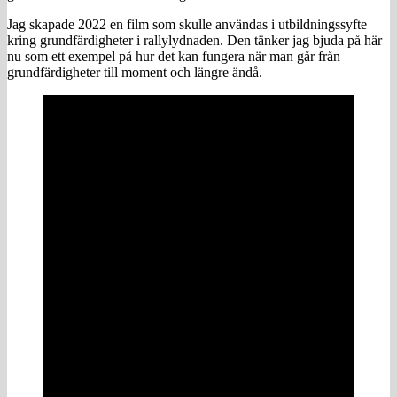
Jag skapade 2022 en film som skulle användas i utbildningssyfte
kring grundfärdigheter i rallylydnaden. Den tänker jag bjuda på här
nu som ett exempel på hur det kan fungera när man går från
grundfärdigheter till moment och längre ändå.