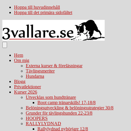
Hoppa till huvudinnehåll
Hoppa till det primära sidofältet
Hem
Om mig
Externa kurser & föreläsningar
Tävlingsmeriter
Hundarna
Blogg
Privatlektioner
Kurser 2026
Utvecklas som hundtränare
Boot camp tränarskills! 17-18/8
Belöningsutveckling & belöningsstrategier 30/8
Grunder för tävlingshunden 22-23/8
HOOPERS
RALLYLYDNAD
Rallylydnad nybörjare 12/8