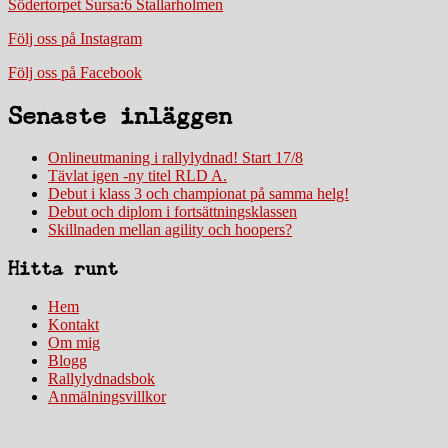
Södertorpet Sursa:6 Stallarholmen
Följ oss på Instagram
Följ oss på Facebook
Senaste inläggen
Onlineutmaning i rallylydnad! Start 17/8
Tävlat igen -ny titel RLD A.
Debut i klass 3 och championat på samma helg!
Debut och diplom i fortsättningsklassen
Skillnaden mellan agility och hoopers?
Hitta runt
Hem
Kontakt
Om mig
Blogg
Rallylydnadsbok
Anmälningsvillkor