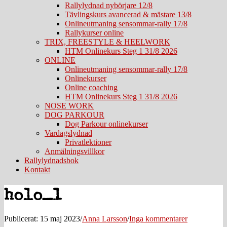
Rallylydnad nybörjare 12/8
Tävlingskurs avancerad & mästare 13/8
Onlineutmaning sensommar-rally 17/8
Rallykurser online
TRIX, FREESTYLE & HEELWORK
HTM Onlinekurs Steg 1 31/8 2026
ONLINE
Onlineutmaning sensommar-rally 17/8
Onlinekurser
Online coaching
HTM Onlinekurs Steg 1 31/8 2026
NOSE WORK
DOG PARKOUR
Dog Parkour onlinekurser
Vardagslydnad
Privatlektioner
Anmälningsvillkor
Rallylydnadsbok
Kontakt
holo_1
Publicerat: 15 maj 2023
/
Anna Larsson
/
Inga kommentarer