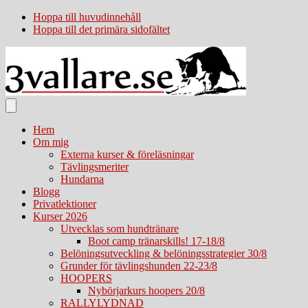
Hoppa till huvudinnehåll
Hoppa till det primära sidofältet
Hem
Om mig
Externa kurser & föreläsningar
Tävlingsmeriter
Hundarna
Blogg
Privatlektioner
Kurser 2026
Utvecklas som hundtränare
Boot camp tränarskills! 17-18/8
Belöningsutveckling & belöningsstrategier 30/8
Grunder för tävlingshunden 22-23/8
HOOPERS
Nybörjarkurs hoopers 20/8
RALLYLYDNAD