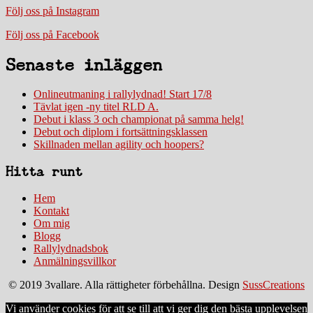
Följ oss på Instagram
Följ oss på Facebook
Senaste inläggen
Onlineutmaning i rallylydnad! Start 17/8
Tävlat igen -ny titel RLD A.
Debut i klass 3 och championat på samma helg!
Debut och diplom i fortsättningsklassen
Skillnaden mellan agility och hoopers?
Hitta runt
Hem
Kontakt
Om mig
Blogg
Rallylydnadsbok
Anmälningsvillkor
© 2019 3vallare. Alla rättigheter förbehållna. Design
SussCreations
Vi använder cookies för att se till att vi ger dig den bästa upplevelsen