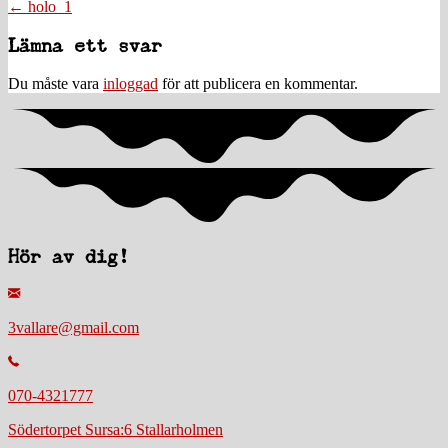
Posts
← holo_1
navigation
Läsarkommentarer
Lämna ett svar
Du måste vara
inloggad
för att publicera en kommentar.
Hör av dig!
3vallare@gmail.com
070-4321777
Södertorpet Sursa:6 Stallarholmen