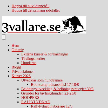
Hoppa till huvudinnehåll
Hoppa till det primära sidofältet
Hem
Om mig
Externa kurser & föreläsningar
Tävlingsmeriter
Hundarna
Blogg
Privatlektioner
Kurser 2026
Utvecklas som hundtränare
Boot camp tränarskills! 17-18/8
Belöningsutveckling & belöningsstrategier 30/8
Grunder för tävlingshunden 22-23/8
HOOPERS
RALLYLYDNAD
Rallylydnad nybörjare 12/8