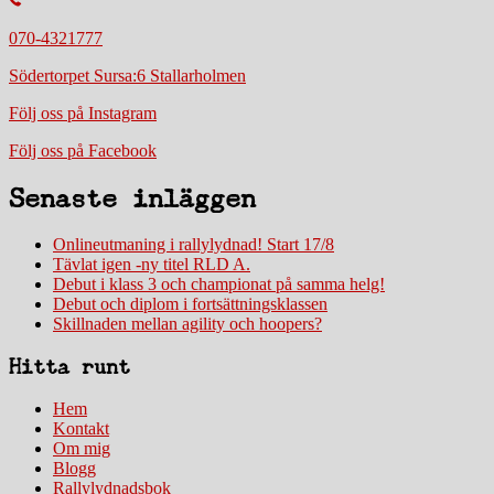
070-4321777
Södertorpet Sursa:6 Stallarholmen
Följ oss på Instagram
Följ oss på Facebook
Senaste inläggen
Onlineutmaning i rallylydnad! Start 17/8
Tävlat igen -ny titel RLD A.
Debut i klass 3 och championat på samma helg!
Debut och diplom i fortsättningsklassen
Skillnaden mellan agility och hoopers?
Hitta runt
Hem
Kontakt
Om mig
Blogg
Rallylydnadsbok