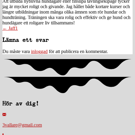
Att utbilda nyblivna hundägare eller finslipa tävlingsekipage tycker
jag är mycket roligt och givande. Jag håller både kortare kurser och
längre utbildningar inom många olika ämnen som rör hundar och
hundträning. Träningen ska vara rolig och effektiv och ge hund och
hundägare ett roligare liv tillsammans!
Posts
← Jaff1
navigation
Läsarkommentarer
Lämna ett svar
Du måste vara
inloggad
för att publicera en kommentar.
Hör av dig!
3vallare@gmail.com