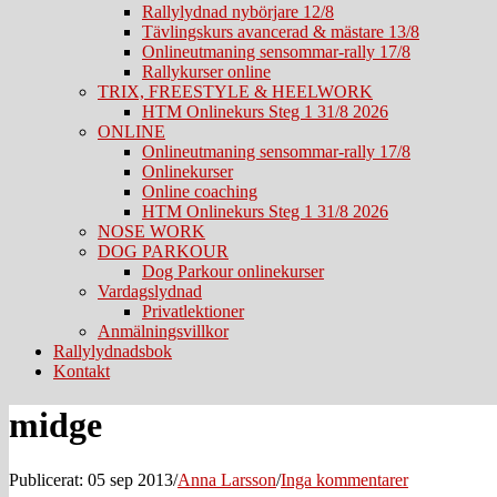
Rallylydnad nybörjare 12/8
Tävlingskurs avancerad & mästare 13/8
Onlineutmaning sensommar-rally 17/8
Rallykurser online
TRIX, FREESTYLE & HEELWORK
HTM Onlinekurs Steg 1 31/8 2026
ONLINE
Onlineutmaning sensommar-rally 17/8
Onlinekurser
Online coaching
HTM Onlinekurs Steg 1 31/8 2026
NOSE WORK
DOG PARKOUR
Dog Parkour onlinekurser
Vardagslydnad
Privatlektioner
Anmälningsvillkor
Rallylydnadsbok
Kontakt
midge
Publicerat: 05 sep 2013
/
Anna Larsson
/
Inga kommentarer