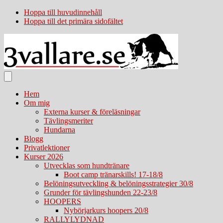
Hoppa till huvudinnehåll
Hoppa till det primära sidofältet
Hem
Om mig
Externa kurser & föreläsningar
Tävlingsmeriter
Hundarna
Blogg
Privatlektioner
Kurser 2026
Utvecklas som hundtränare
Boot camp tränarskills! 17-18/8
Belöningsutveckling & belöningsstrategier 30/8
Grunder för tävlingshunden 22-23/8
HOOPERS
Nybörjarkurs hoopers 20/8
RALLYLYDNAD