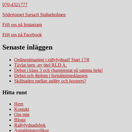
070-4321777
Södertorpet Sursa:6 Stallarholmen
Följ oss på Instagram
Följ oss på Facebook
Senaste inläggen
Onlineutmaning i rallylydnad! Start 17/8
Tävlat igen -ny titel RLD A.
Debut i klass 3 och championat på samma helg!
Debut och diplom i fortsättningsklassen
Skillnaden mellan agility och hoopers?
Hitta runt
Hem
Kontakt
Om mig
Blogg
Rallylydnadsbok
Anmälningsvillkor