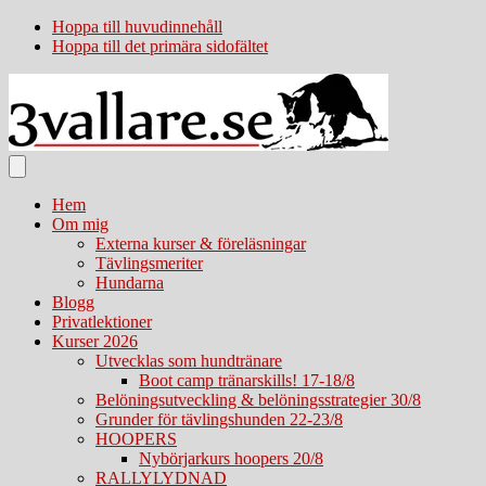
Hoppa till huvudinnehåll
Hoppa till det primära sidofältet
Hem
Om mig
Externa kurser & föreläsningar
Tävlingsmeriter
Hundarna
Blogg
Privatlektioner
Kurser 2026
Utvecklas som hundtränare
Boot camp tränarskills! 17-18/8
Belöningsutveckling & belöningsstrategier 30/8
Grunder för tävlingshunden 22-23/8
HOOPERS
Nybörjarkurs hoopers 20/8
RALLYLYDNAD