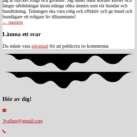
jag är mycket roligt och givande. Jag håller både kortare kurser och
längre utbildningar inom många olika ämnen som rör hundar och
hundträning. Träningen ska vara rolig och effektiv och ge hund och
hundägare ett roligare liv tillsammans!
Posts
← passion
navigation
Läsarkommentarer
Lämna ett svar
Du måste vara
inloggad
för att publicera en kommentar.
Hör av dig!
3vallare@gmail.com