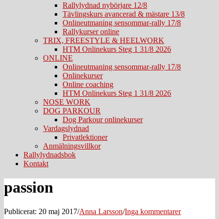
Rallylydnad nybörjare 12/8
Tävlingskurs avancerad & mästare 13/8
Onlineutmaning sensommar-rally 17/8
Rallykurser online
TRIX, FREESTYLE & HEELWORK
HTM Onlinekurs Steg 1 31/8 2026
ONLINE
Onlineutmaning sensommar-rally 17/8
Onlinekurser
Online coaching
HTM Onlinekurs Steg 1 31/8 2026
NOSE WORK
DOG PARKOUR
Dog Parkour onlinekurser
Vardagslydnad
Privatlektioner
Anmälningsvillkor
Rallylydnadsbok
Kontakt
passion
Publicerat: 20 maj 2017
/
Anna Larsson
/
Inga kommentarer