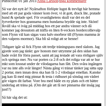
Publicerat: 01 jan 2011
/
Anna Larsson
/
Inga kommentarer
Så var det nytt år! Nyårsafton förlöpte lugnt & trevligt här hemma
med att ett par goda vänner kom över, vi åt gott, drack lite, pratade
hund & spelade spel. För ovanlighetens skull var det en del
fyrverkerier hos grannarna men hundarna brydde sig inte. Skönt!
Ikväll ska vi iväg på middag hos ett par andra vänner och då
kommer jag dessutom att träffa en liten 8-veckors bordercollievalp
som Flynn väl kan sägas vara halv-morbror till (Flynns mamma är
den valpens mormor). Ska bli så roligt att se henne!
Tidigare igår så fick Flynn sitt tredje träningspass med slalom. Jag
gjorde som jag tänkt: gav honom mer utrymme på den sidan han
hade svårt för förra passet, samt att jag testade att vara rörligare själv
och springa mer. Nu var porten ca 2-8 och det roliga var att se hur
mkt som lossnat under de vilodagarna han fått. Den svåra ingången
var nu inte alls svår längre! Nästa gång vi tränar tänker jag sätta upp
2 portar, men innan dess ska han få 1-2 vilodagar emellan. Kanske
jag kan få med mig pinnar & testa i ridhuset på söndag om vädret
gör vägen dit farbar. Vore bra med både en ny plats och ett bättre
underlag att träna på. (Om det går att få ner pinnarna där insåg jag
just!?)
Så här såg det ut: