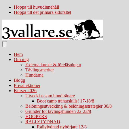
Hoppa till huvudinnehåll
Hoppa till det primära sidofältet
Hem
Om mig
Externa kurser & föreläsningar
Tävlingsmeriter
Hundarna
Blogg
Privatlektioner
Kurser 2026
Utvecklas som hundtränare
Boot camp tränarskills! 17-18/8
Belöningsutveckling & belöningsstrategier 30/8
Grunder för tävlingshunden 22-23/8
HOOPERS
RALLYLYDNAD
Rallylydnad nybörjare 12/8