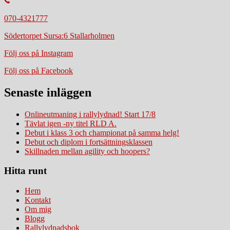
070-4321777
Södertorpet Sursa:6 Stallarholmen
Följ oss på Instagram
Följ oss på Facebook
Senaste inläggen
Onlineutmaning i rallylydnad! Start 17/8
Tävlat igen -ny titel RLD A.
Debut i klass 3 och championat på samma helg!
Debut och diplom i fortsättningsklassen
Skillnaden mellan agility och hoopers?
Hitta runt
Hem
Kontakt
Om mig
Blogg
Rallylydnadsbok