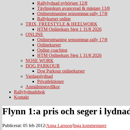
Rallylydnad nybörjare 12/8
Tävlingskurs avancerad & mästare 13/8
Onlineutmaning sensommar-rally 17/8
Rallykurser online
TRIX, FREESTYLE & HEELWORK
HTM Onlinekurs Steg 1 31/8 2026
ONLINE
Onlineutmaning sensommar-rally 17/8
Onlinekurser
Online coaching
HTM Onlinekurs Steg 1 31/8 2026
NOSE WORK
DOG PARKOUR
Dog Parkour onlinekurser
Vardagslydnad
Privatlektioner
Anmälningsvillkor
Rallylydnadsbok
Kontakt
Flynn 1:a pris och seger i lydnad
Publicerat: 05 feb 2012
/
Anna Larsson
/
Inga kommentarer