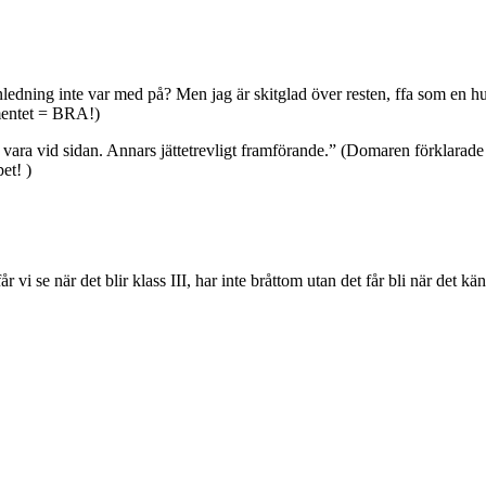
ledning inte var med på? Men jag är skitglad över resten, ffa som en hu
mentet = BRA!)
ara vid sidan. Annars jättetrevligt framförande.” (Domaren förklarade at
et! )
år vi se när det blir klass III, har inte bråttom utan det får bli när det k