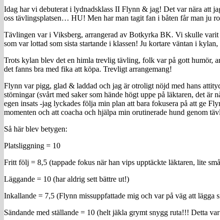
Idag har vi debuterat i lydnadsklass II Flynn & jag! Det var nära att j
oss tävlingsplatsen… HU! Men har man tagit fan i båten får man ju ro
Tävlingen var i Viksberg, arrangerad av Botkyrka BK. Vi skulle varit 1
som var lottad som sista startande i klassen! Ju kortare väntan i kylan, d
Trots kylan blev det en himla trevlig tävling, folk var på gott humör
det fanns bra med fika att köpa. Trevligt arrangemang!
Flynn var pigg, glad & laddad och jag är otroligt nöjd med hans attit
störningar (svårt med saker som hände högt uppe på läktaren, det är någ
egen insats -jag lyckades följa min plan att bara fokusera på att ge Fly
momenten och att coacha och hjälpa min orutinerade hund genom tävlinge
Så här blev betygen:
Platsliggning = 10
Fritt följ = 8,5 (tappade fokus när han vips upptäckte läktaren, lite små
Läggande = 10 (har aldrig sett bättre ut!)
Inkallande = 7,5 (Flynn missuppfattade mig och var på väg att lägga s
Sändande med ställande = 10 (helt jäkla grymt snygg ruta!!! Detta va