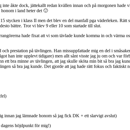
ag inte åkte dock, jättekallt redan kvällen innan och på morgonen hade v
 honom i land heter det 🙂
5 stycken i klass II men det blev en del manfall pga väderleken. Rätt s
esto bättre. Tror vi blev 9 eller 10 som startade till slut.
, arrangörerna hade fixat att vi som tävlade kunde komma in och värma os
yd och prestation på tävlingen. Han missuppfattade mig en del i småsake
ot han inte upplevt tidigare) men allt sånt visste jag ju om och var för
nn ett bra minne av tävlingen, att jag skulle sköta min bit så bra jag ku
n så bra jag kunde. Det gjorde att jag hade rätt fokus och faktiskt nol
fel)
ig innan jag lämnade honom så jag fick DK + ett slarvigt avslut)
r dagens höjdpunkt för mig!)