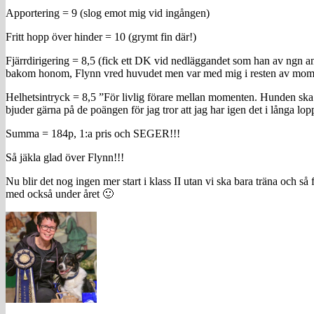
Apportering = 9 (slog emot mig vid ingången)
Fritt hopp över hinder = 10 (grymt fin där!)
Fjärrdirigering = 8,5 (fick ett DK vid nedläggandet som han av ngn an
bakom honom, Flynn vred huvudet men var med mig i resten av mo
Helhetsintryck = 8,5 ”För livlig förare mellan momenten. Hunden ska v
bjuder gärna på de poängen för jag tror att jag har igen det i långa lopp
Summa = 184p, 1:a pris och SEGER!!!
Så jäkla glad över Flynn!!!
Nu blir det nog ingen mer start i klass II utan vi ska bara träna och så f
med också under året 🙂