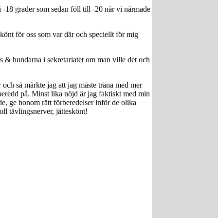
i -18 grader som sedan föll till -20 när vi närmade
könt för oss som var där och speciellt för mig
s & hundarna i sekretariatet om man ville det och
r och så märkte jag att jag måste träna med mer
beredd på. Minst lika nöjd är jag faktiskt med min
nde, ge honom rätt förberedelser inför de olika
l tävlingsnerver, jätteskönt!