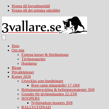
Hoppa till huvudinnehåll
Hoppa till det primära sidofältet
Hem
Om mig
Externa kurser & föreläsningar
Tävlingsmeriter
Hundarna
Blogg
Privatlektioner
Kurser 2026
Utvecklas som hundtränare
Boot camp tränarskills! 17-18/8
Belöningsutveckling & belöningsstrategier 30/8
Grunder för tävlingshunden 22-23/8
HOOPERS
Nybörjarkurs hoopers 20/8
RALLYLYDNAD