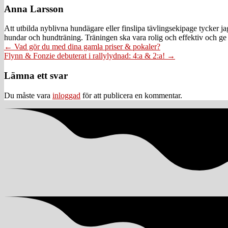
Anna Larsson
Att utbilda nyblivna hundägare eller finslipa tävlingsekipage tycker 
hundar och hundträning. Träningen ska vara rolig och effektiv och ge 
Posts
← Vad gör du med dina gamla priser & pokaler?
Flynn & Fonzie debuterat i rallylydnad: 4:a & 2:a! →
navigation
Läsarkommentarer
Lämna ett svar
Du måste vara
inloggad
för att publicera en kommentar.