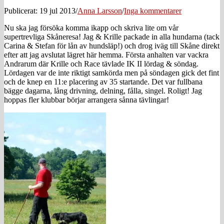
Publicerat: 19 jul 2013
/
Anna Larsson
/
Inga kommentarer
Nu ska jag försöka komma ikapp och skriva lite om vår
supertrevliga Skåneresa! Jag & Krille packade in alla hundarna (tack
Carina & Stefan för lån av hundsläp!) och drog iväg till Skåne direkt
efter att jag avslutat lägret här hemma. Första anhalten var vackra
Andrarum där Krille och Race tävlade IK II lördag & söndag.
Lördagen var de inte riktigt samkörda men på söndagen gick det fint
och de knep en 11:e placering av 35 startande. Det var fullbana
bägge dagarna, lång drivning, delning, fålla, singel. Roligt! Jag
hoppas fler klubbar börjar arrangera sånna tävlingar!