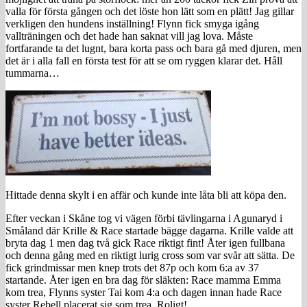
valla för första gången och det löste hon lätt som en plätt! Jag gillar
verkligen den hundens inställning! Flynn fick smyga igång
vallträningen och det hade han saknat vill jag lova. Måste
fortfarande ta det lugnt, bara korta pass och bara gå med djuren, men
det är i alla fall en första test för att se om ryggen klarar det. Håll
tummarna…
Hittade denna skylt i en affär och kunde inte låta bli att köpa den.
Efter veckan i Skåne tog vi vägen förbi tävlingarna i Agunaryd i
Småland där Krille & Race startade bägge dagarna. Krille valde att
bryta dag 1 men dag två gick Race riktigt fint! Åter igen fullbana
och denna gång med en riktigt lurig cross som var svår att sätta. De
fick grindmissar men knep trots det 87p och kom 6:a av 37
startande. Åter igen en bra dag för släkten: Race mamma Emma
kom trea, Flynns syster Tai kom 4:a och dagen innan hade Race
syster Rebell placerat sig som trea. Roligt!