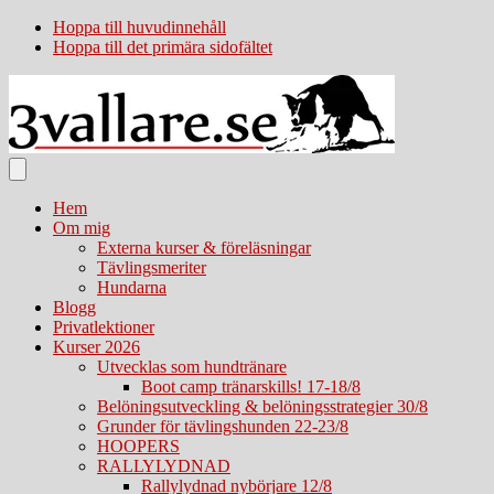
Hoppa till huvudinnehåll
Hoppa till det primära sidofältet
Hem
Om mig
Externa kurser & föreläsningar
Tävlingsmeriter
Hundarna
Blogg
Privatlektioner
Kurser 2026
Utvecklas som hundtränare
Boot camp tränarskills! 17-18/8
Belöningsutveckling & belöningsstrategier 30/8
Grunder för tävlingshunden 22-23/8
HOOPERS
RALLYLYDNAD
Rallylydnad nybörjare 12/8