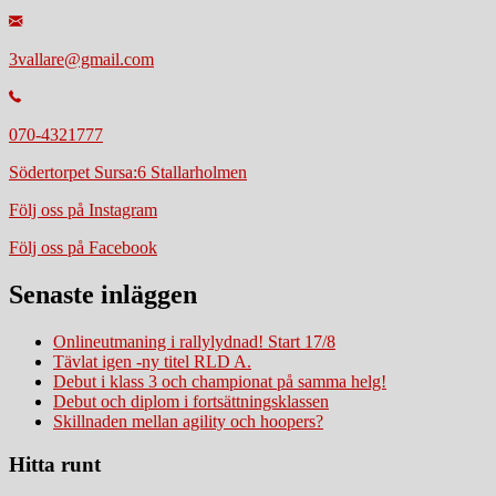
3vallare@gmail.com
070-4321777
Södertorpet Sursa:6 Stallarholmen
Följ oss på Instagram
Följ oss på Facebook
Senaste inläggen
Onlineutmaning i rallylydnad! Start 17/8
Tävlat igen -ny titel RLD A.
Debut i klass 3 och championat på samma helg!
Debut och diplom i fortsättningsklassen
Skillnaden mellan agility och hoopers?
Hitta runt