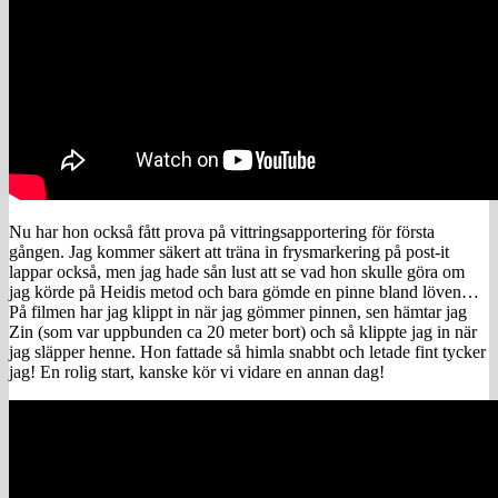
Nu har hon också fått prova på vittringsapportering för första
gången. Jag kommer säkert att träna in frysmarkering på post-it
lappar också, men jag hade sån lust att se vad hon skulle göra om
jag körde på Heidis metod och bara gömde en pinne bland löven…
På filmen har jag klippt in när jag gömmer pinnen, sen hämtar jag
Zin (som var uppbunden ca 20 meter bort) och så klippte jag in när
jag släpper henne. Hon fattade så himla snabbt och letade fint tycker
jag! En rolig start, kanske kör vi vidare en annan dag!