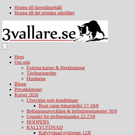
Hoppa till huvudinnehåll
Hoppa till det primära sidofältet
Hem
Om mig
Externa kurser & föreläsningar
Tävlingsmeriter
Hundarna
Blogg
Privatlektioner
Kurser 2026
Utvecklas som hundtränare
Boot camp tränarskills! 17-18/8
Belöningsutveckling & belöningsstrategier 30/8
Grunder för tävlingshunden 22-23/8
HOOPERS
RALLYLYDNAD
Rallylydnad nybörjare 12/8