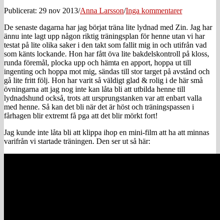
Publicerat: 29 nov 2013
/
Anna Larsson
/
Inga kommentarer
De senaste dagarna har jag börjat träna lite lydnad med Zin. Jag har
ännu inte lagt upp någon riktig träningsplan för henne utan vi har
testat på lite olika saker i den takt som fallit mig in och utifrån vad
som känts lockande. Hon har fått öva lite bakdelskontroll på kloss,
runda föremål, plocka upp och hämta en apport, hoppa ut till
ingenting och hoppa mot mig, sändas till stor target på avstånd och
gå lite fritt följ. Hon har varit så väldigt glad & rolig i de här små
övningarna att jag nog inte kan låta bli att utbilda henne till
lydnadshund också, trots att ursprungstanken var att enbart valla
med henne. Så kan det bli när det är höst och träningspassen i
fårhagen blir extremt få pga att det blir mörkt fort!
Jag kunde inte låta bli att klippa ihop en mini-film att ha att minnas
varifrån vi startade träningen. Den ser ut så här: