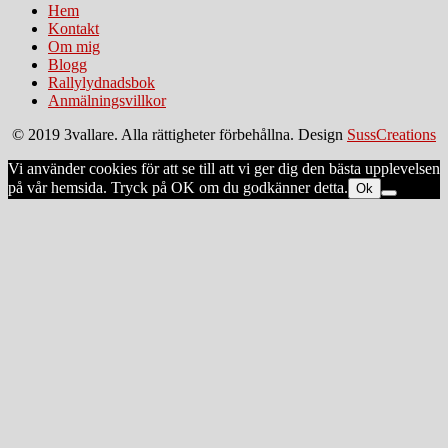
Hem
Kontakt
Om mig
Blogg
Rallylydnadsbok
Anmälningsvillkor
© 2019 3vallare. Alla rättigheter förbehållna. Design
SussCreations
Vi använder cookies för att se till att vi ger dig den bästa upplevelsen
på vår hemsida. Tryck på OK om du godkänner detta.
Ok