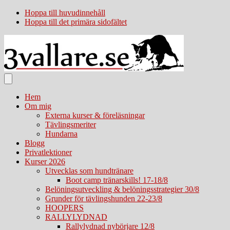
Hoppa till huvudinnehåll
Hoppa till det primära sidofältet
Hem
Om mig
Externa kurser & föreläsningar
Tävlingsmeriter
Hundarna
Blogg
Privatlektioner
Kurser 2026
Utvecklas som hundtränare
Boot camp tränarskills! 17-18/8
Belöningsutveckling & belöningsstrategier 30/8
Grunder för tävlingshunden 22-23/8
HOOPERS
RALLYLYDNAD
Rallylydnad nybörjare 12/8