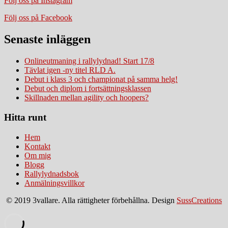
Följ oss på Instagram
Följ oss på Facebook
Senaste inläggen
Onlineutmaning i rallylydnad! Start 17/8
Tävlat igen -ny titel RLD A.
Debut i klass 3 och championat på samma helg!
Debut och diplom i fortsättningsklassen
Skillnaden mellan agility och hoopers?
Hitta runt
Hem
Kontakt
Om mig
Blogg
Rallylydnadsbok
Anmälningsvillkor
© 2019 3vallare. Alla rättigheter förbehållna. Design
SussCreations