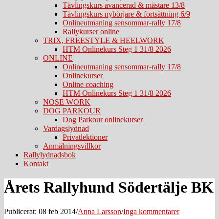
Tävlingskurs avancerad & mästare 13/8
Tävlingskurs nybörjare & fortsättning 6/9
Onlineutmaning sensommar-rally 17/8
Rallykurser online
TRIX, FREESTYLE & HEELWORK
HTM Onlinekurs Steg 1 31/8 2026
ONLINE
Onlineutmaning sensommar-rally 17/8
Onlinekurser
Online coaching
HTM Onlinekurs Steg 1 31/8 2026
NOSE WORK
DOG PARKOUR
Dog Parkour onlinekurser
Vardagslydnad
Privatlektioner
Anmälningsvillkor
Rallylydnadsbok
Kontakt
Årets Rallyhund Södertälje BK
Publicerat: 08 feb 2014
/
Anna Larsson
/
Inga kommentarer