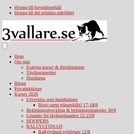
Hoppa till huvudinnehåll
Hoppa till det primära sidofältet
Hem
Om mig
Externa kurser & föreläsningar
Tävlingsmeriter
Hundarna
Blogg
Privatlektioner
Kurser 2026
Utvecklas som hundtränare
Boot camp tränarskills! 17-18/8
Belöningsutveckling & belöningsstrategier 30/8
Grunder för tävlingshunden 22-23/8
HOOPERS
RALLYLYDNAD
Rallylydnad nybörjare 12/8