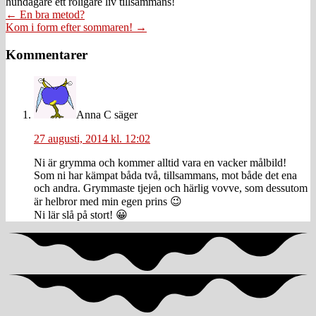
hundägare ett roligare liv tillsammans!
Posts
← En bra metod?
Kom i form efter sommaren! →
navigation
Läsarkommentarer
Kommentarer
Anna C
säger
27 augusti, 2014 kl. 12:02
Ni är grymma och kommer alltid vara en vacker målbild!
Som ni har kämpat båda två, tillsammans, mot både det ena
och andra. Grymmaste tjejen och härlig vovve, som dessutom
är helbror med min egen prins 😉
Ni lär slå på stort! 😀