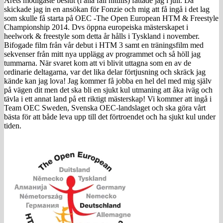
Årets modigaste beslut (i alla fall hittills) fattade jag i juli. Då
skickade jag in en ansökan för Fonzie och mig att få ingå i det lag
som skulle få starta på OEC -The Open European HTM & Freestyle
Championship 2014. Dvs öppna europeiska mästerskapet i
heelwork & freestyle som detta år hålls i Tyskland i november.
Bifogade film från vår debut i HTM 3 samt en träningsfilm med
sekvenser från mitt nya upplägg av programmet och så höll jag
tummarna. När svaret kom att vi blivit uttagna som en av de
ordinarie deltagarna, var det lika delar förtjusning och skräck jag
kände kan jag lova! Jag kommer få jobba en hel del med mig själv
på vägen dit men det ska bli en sjukt kul utmaning att åka iväg och
tävla i ett annat land på ett riktigt mästerskap! Vi kommer att ingå i
Team OEC Sweden, Svenska OEC-landslaget och ska göra vårt
bästa för att både leva upp till det förtroendet och ha sjukt kul under
tiden.