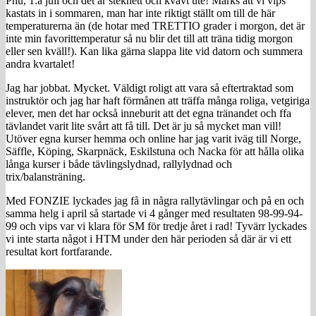
Phu, 1:a juli och det är stekhett och kvavt ute! Märks att vi vips
kastats in i sommaren, man har inte riktigt ställt om till de här
temperaturerna än (de hotar med TRETTIO grader i morgon, det är
inte min favorittemperatur så nu blir det till att träna tidig morgon
eller sen kväll!). Kan lika gärna slappa lite vid datorn och summera
andra kvartalet!
Jag har jobbat. Mycket. Väldigt roligt att vara så eftertraktad som
instruktör och jag har haft förmånen att träffa många roliga, vetgiriga
elever, men det har också inneburit att det egna tränandet och ffa
tävlandet varit lite svårt att få till. Det är ju så mycket man vill!
Utöver egna kurser hemma och online har jag varit iväg till Norge,
Säffle, Köping, Skarpnäck, Eskilstuna och Nacka för att hålla olika
långa kurser i både tävlingslydnad, rallylydnad och
trix/balansträning.
Med FONZIE lyckades jag få in några rallytävlingar och på en och
samma helg i april så startade vi 4 gånger med resultaten 98-99-94-
99 och vips var vi klara för SM för tredje året i rad! Tyvärr lyckades
vi inte starta något i HTM under den här perioden så där är vi ett
resultat kort fortfarande.