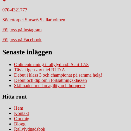
070-4321777
Södertorpet Sursa:6 Stallarholmen
Följ oss på Instagram
Följ oss på Facebook
Senaste inläggen
Onlineutmaning i rallylydnad! Start 17/8
Tävlat igen -ny titel RLD A.
Debut i klass 3 och championat på samma helg!
Debut och diplom i fortsättningsklassen
Skillnaden mellan agility och hoopers?
Hitta runt
Hem
Kontakt
Om mig
Blogg
Rallylydnadsbok