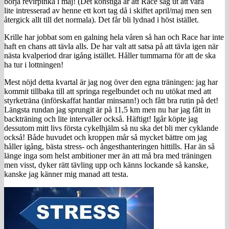
börja revirpinka i maj! (Det konstiga är att Race såg ut att vara
lite intresserad av henne ett kort tag då i skiftet april/maj men sen
återgick allt till det normala). Det får bli lydnad i höst istället.
Krille har jobbat som en galning hela våren så han och Race har inte
haft en chans att tävla alls. De har valt att satsa på att tävla igen när
nästa kvalperiod drar igång istället. Håller tummarna för att de ska
ha tur i lottningen!
Mest nöjd detta kvartal är jag nog över den egna träningen: jag har
kommit tillbaka till att springa regelbundet och nu utökat med att
styrketräna (införskaffat hantlar minsann!) och fått bra rutin på det!
Längsta rundan jag sprungit är på 11,5 km men nu har jag fått in
backträning och lite intervaller också. Häftigt! Igår köpte jag
dessutom mitt livs första cykelhjälm så nu ska det bli mer cyklande
också! Både huvudet och kroppen mår så mycket bättre om jag
håller igång, bästa stress- och ångesthanteringen hittills. Har än så
länge inga som helst ambitioner mer än att må bra med träningen
men visst, dyker rätt tävling upp och känns lockande så kanske,
kanske jag känner mig manad att testa.