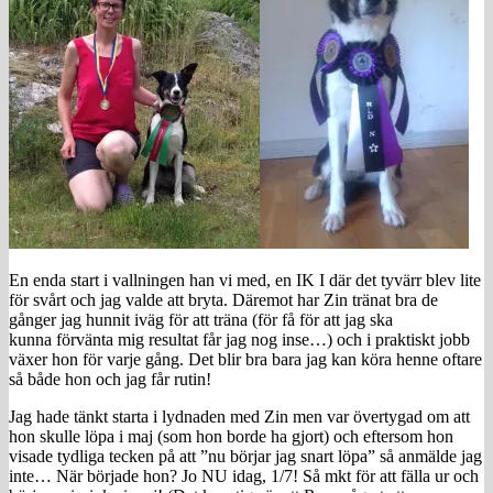
En enda start i vallningen han vi med, en IK I där det tyvärr blev lite
för svårt och jag valde att bryta. Däremot har Zin tränat bra de
gånger jag hunnit iväg för att träna (för få för att jag ska
kunna förvänta mig resultat får jag nog inse…) och i praktiskt jobb
växer hon för varje gång. Det blir bra bara jag kan köra henne oftare
så både hon och jag får rutin!
Jag hade tänkt starta i lydnaden med Zin men var övertygad om att
hon skulle löpa i maj (som hon borde ha gjort) och eftersom hon
visade tydliga tecken på att ”nu börjar jag snart löpa” så anmälde jag
inte… När började hon? Jo NU idag, 1/7! Så mkt för att fälla ur och