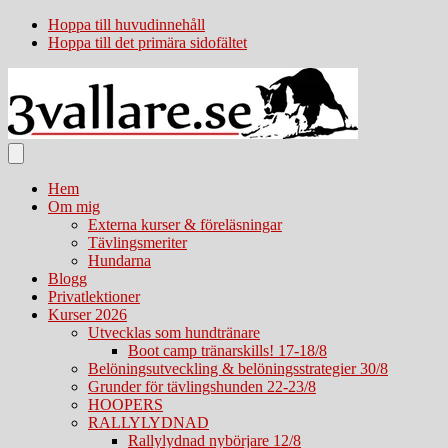
Hoppa till huvudinnehåll
Hoppa till det primära sidofältet
Hem
Om mig
Externa kurser & föreläsningar
Tävlingsmeriter
Hundarna
Blogg
Privatlektioner
Kurser 2026
Utvecklas som hundtränare
Boot camp tränarskills! 17-18/8
Belöningsutveckling & belöningsstrategier 30/8
Grunder för tävlingshunden 22-23/8
HOOPERS
RALLYLYDNAD
Rallylydnad nybörjare 12/8