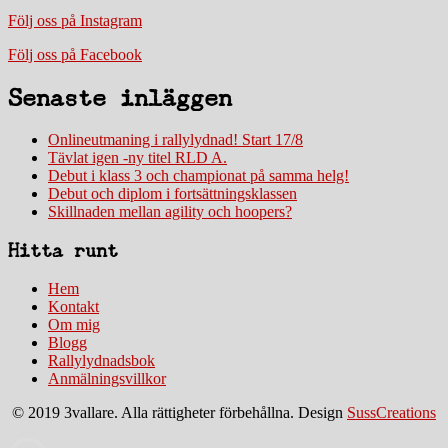
Följ oss på Instagram
Följ oss på Facebook
Senaste inläggen
Onlineutmaning i rallylydnad! Start 17/8
Tävlat igen -ny titel RLD A.
Debut i klass 3 och championat på samma helg!
Debut och diplom i fortsättningsklassen
Skillnaden mellan agility och hoopers?
Hitta runt
Hem
Kontakt
Om mig
Blogg
Rallylydnadsbok
Anmälningsvillkor
© 2019 3vallare. Alla rättigheter förbehållna. Design
SussCreations