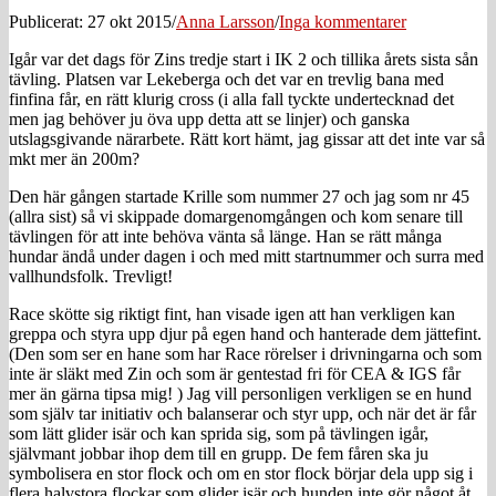
Publicerat: 27 okt 2015
/
Anna Larsson
/
Inga kommentarer
Igår var det dags för Zins tredje start i IK 2 och tillika årets sista sån
tävling. Platsen var Lekeberga och det var en trevlig bana med
finfina får, en rätt klurig cross (i alla fall tyckte undertecknad det
men jag behöver ju öva upp detta att se linjer) och ganska
utslagsgivande närarbete. Rätt kort hämt, jag gissar att det inte var så
mkt mer än 200m?
Den här gången startade Krille som nummer 27 och jag som nr 45
(allra sist) så vi skippade domargenomgången och kom senare till
tävlingen för att inte behöva vänta så länge. Han se rätt många
hundar ändå under dagen i och med mitt startnummer och surra med
vallhundsfolk. Trevligt!
Race skötte sig riktigt fint, han visade igen att han verkligen kan
greppa och styra upp djur på egen hand och hanterade dem jättefint.
(Den som ser en hane som har Race rörelser i drivningarna och som
inte är släkt med Zin och som är gentestad fri för CEA & IGS får
mer än gärna tipsa mig! ) Jag vill personligen verkligen se en hund
som själv tar initiativ och balanserar och styr upp, och när det är får
som lätt glider isär och kan sprida sig, som på tävlingen igår,
självmant jobbar ihop dem till en grupp. De fem fåren ska ju
symbolisera en stor flock och om en stor flock börjar dela upp sig i
flera halvstora flockar som glider isär och hunden inte gör något åt