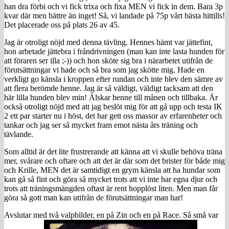
han dra förbi och vi fick trixa och fixa MEN vi fick in dem. Bara 3p
kvar där men bättre än inget! Så, vi landade på 75p vårt bästa hittills!
Det placerade oss på plats 26 av 45.
Jag är otroligt nöjd med denna tävling. Hennes hämt var jättefint,
hon arbetade jättebra i fråndrivningen (man kan inte lasta hunden för
att föraren ser illa ;-)) och hon sköte sig bra i närarbetet utifrån de
förutsättningar vi hade och så bra som jag skötte mig. Hade en
verkligt go känsla i kroppen efter rundan och inte blev den sämre av
att flera berömde henne. Jag är så väldigt, väldigt tacksam att den
här lilla hunden blev min! Älskar henne till månen och tillbaka. Är
också otroligt nöjd med att jag beslöt mig för att gå upp och testa IK
2 ett par starter nu i höst, det har gett oss massor av erfarenheter och
tankar och jag ser så mycket fram emot nästa års träning och
tävlande.
Som alltid är det lite frustrerande att känna att vi skulle behöva träna
mer, svårare och oftare och att det är där som det brister för både mig
och Krille, MEN det är samtidigt en grym känsla att ha hundar som
kan gå så fint och göra så mycket trots att vi inte har egna djur och
trots att träningsmängden oftast är rent hopplöst liten. Men man får
göra så gott man kan utifrån de förutsättningar man har!
Avslutar med två valpbilder, en på Zin och en på Race. Så små var