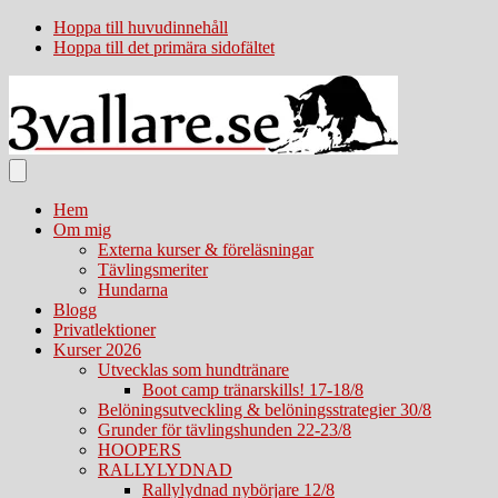
Hoppa till huvudinnehåll
Hoppa till det primära sidofältet
Hem
Om mig
Externa kurser & föreläsningar
Tävlingsmeriter
Hundarna
Blogg
Privatlektioner
Kurser 2026
Utvecklas som hundtränare
Boot camp tränarskills! 17-18/8
Belöningsutveckling & belöningsstrategier 30/8
Grunder för tävlingshunden 22-23/8
HOOPERS
RALLYLYDNAD
Rallylydnad nybörjare 12/8