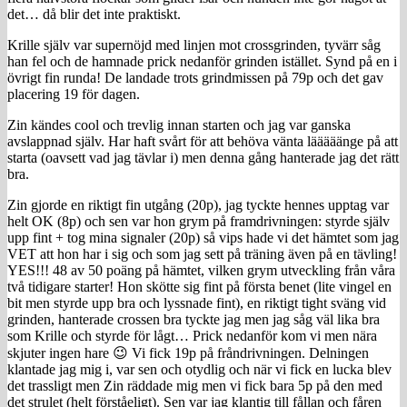
det… då blir det inte praktiskt.
Krille själv var supernöjd med linjen mot crossgrinden, tyvärr såg
han fel och de hamnade prick nedanför grinden istället. Synd på en i
övrigt fin runda! De landade trots grindmissen på 79p och det gav
placering 19 för dagen.
Zin kändes cool och trevlig innan starten och jag var ganska
avslappnad själv. Har haft svårt för att behöva vänta lääääänge på att
starta (oavsett vad jag tävlar i) men denna gång hanterade jag det rätt
bra.
Zin gjorde en riktigt fin utgång (20p), jag tyckte hennes upptag var
helt OK (8p) och sen var hon grym på framdrivningen: styrde själv
upp fint + tog mina signaler (20p) så vips hade vi det hämtet som jag
VET att hon har i sig och som jag sett på träning även på en tävling!
YES!!! 48 av 50 poäng på hämtet, vilken grym utveckling från våra
två tidigare starter! Hon skötte sig fint på första benet (lite vingel en
bit men styrde upp bra och lyssnade fint), en riktigt tight sväng vid
grinden, hanterade crossen bra tyckte jag men jag såg väl lika bra
som Krille och styrde för lågt… Prick nedanför kom vi men nära
skjuter ingen hare 😉 Vi fick 19p på fråndrivningen. Delningen
klantade jag mig i, var sen och otydlig och när vi fick en lucka blev
det trassligt men Zin räddade mig men vi fick bara 5p på den med
det strulet (helt förståeligt). Sen var jag klantig till fållan och fåren