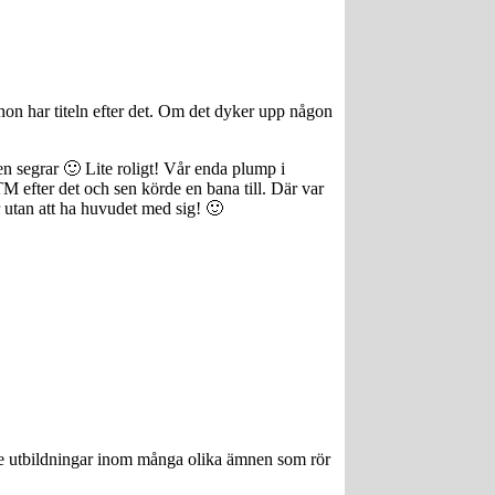
s hon har titeln efter det. Om det dyker upp någon
en segrar 🙂 Lite roligt! Vår enda plump i
TM efter det och sen körde en bana till. Där var
 utan att ha huvudet med sig! 🙂
ngre utbildningar inom många olika ämnen som rör