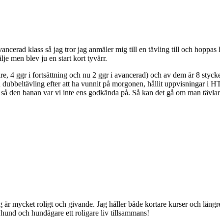
avancerad klass så jag tror jag anmäler mig till en tävling till och hoppa
lje men blev ju en start kort tyvärr.
are, 4 ggr i fortsättning och nu 2 ggr i avancerad) och av dem är 8 styck
en dubbeltävling efter att ha vunnit på morgonen, hållit uppvisningar i H
 så den banan var vi inte ens godkända på. Så kan det gå om man tävlar
jag är mycket roligt och givande. Jag håller både kortare kurser och lä
hund och hundägare ett roligare liv tillsammans!