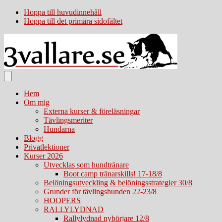
Hoppa till huvudinnehåll
Hoppa till det primära sidofältet
Hem
Om mig
Externa kurser & föreläsningar
Tävlingsmeriter
Hundarna
Blogg
Privatlektioner
Kurser 2026
Utvecklas som hundtränare
Boot camp tränarskills! 17-18/8
Belöningsutveckling & belöningsstrategier 30/8
Grunder för tävlingshunden 22-23/8
HOOPERS
RALLYLYDNAD
Rallylydnad nybörjare 12/8