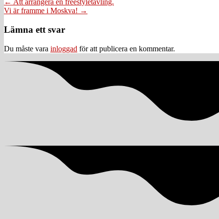
Posts
← Att arrangera en freestyletävling.
Vi är framme i Moskva! →
navigation
Läsarkommentarer
Lämna ett svar
Du måste vara
inloggad
för att publicera en kommentar.