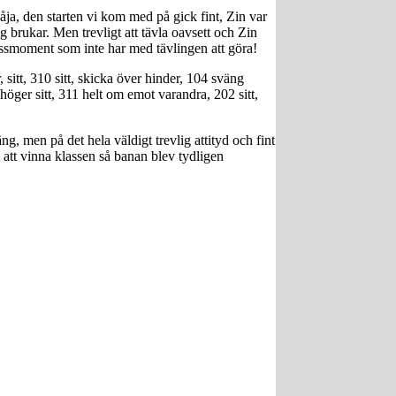
åja, den starten vi kom med på gick fint, Zin var
g brukar. Men trevligt att tävla oavsett och Zin
ressmoment som inte har med tävlingen att göra!
itt, 310 sitt, skicka över hinder, 104 sväng
höger sitt, 311 helt om emot varandra, 202 sitt,
, men på det hela väldigt trevlig attityd och fint
l att vinna klassen så banan blev tydligen