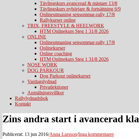
Tävlingskurs avancerad & mästare 13/8
Tävlingskurs nybörjare & fortsättning 6/9
Onlineutmaning sensommar-rally 17/8
Rallykurser online
TRIX, FREESTYLE & HEELWORK
HTM Onlinekurs Steg 1 31/8 2026
ONLINE
Onlineutmaning sensommar-rally 17/8
Onlinekurser
Online coaching
HTM Onlinekurs Steg 1 31/8 2026
NOSE WORK
DOG PARKOUR
Dog Parkour onlinekurser
Vardagslydnad
Privatlektioner
Anmälningsvillkor
Rallylydnadsbok
Kontakt
Zins andra start i avancerad kla
Publicerat: 13 jun 2016
/
Anna Larsson
/
Inga kommentarer