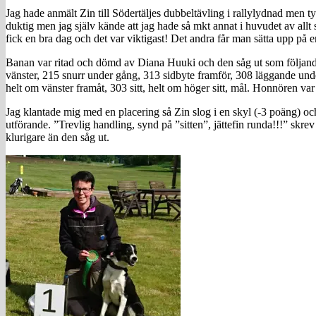
Jag hade anmält Zin till Södertäljes dubbeltävling i rallylydnad men t
duktig men jag själv kände att jag hade så mkt annat i huvudet av allt 
fick en bra dag och det var viktigast! Det andra får man sätta upp på 
Banan var ritad och dömd av Diana Huuki och den såg ut som följande: 
vänster, 215 snurr under gång, 313 sidbyte framför, 308 läggande under 
helt om vänster framåt, 303 sitt, helt om höger sitt, mål. Honnören var 
Jag klantade mig med en placering så Zin slog i en skyl (-3 poäng) och
utförande. ”Trevlig handling, synd på ”sitten”, jättefin runda!!!” skre
klurigare än den såg ut.