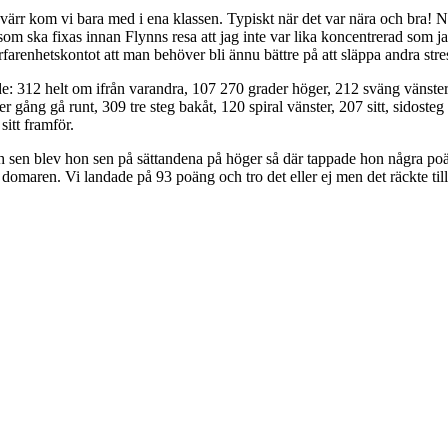
yvärr kom vi bara med i ena klassen. Typiskt när det var nära och bra! N
som ska fixas innan Flynns resa att jag inte var lika koncentrerad som ja
erfarenhetskontot att man behöver bli ännu bättre på att släppa andra st
312 helt om ifrån varandra, 107 270 grader höger, 212 sväng vänster, s
gång gå runt, 309 tre steg bakåt, 120 spiral vänster, 207 sitt, sidosteg 
sitt framför.
 sen blev hon sen på sättandena på höger så där tappade hon några poäng
v domaren. Vi landade på 93 poäng och tro det eller ej men det räckte til