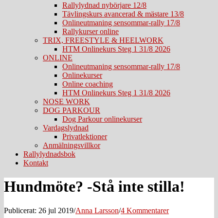
Rallylydnad nybörjare 12/8
Tävlingskurs avancerad & mästare 13/8
Onlineutmaning sensommar-rally 17/8
Rallykurser online
TRIX, FREESTYLE & HEELWORK
HTM Onlinekurs Steg 1 31/8 2026
ONLINE
Onlineutmaning sensommar-rally 17/8
Onlinekurser
Online coaching
HTM Onlinekurs Steg 1 31/8 2026
NOSE WORK
DOG PARKOUR
Dog Parkour onlinekurser
Vardagslydnad
Privatlektioner
Anmälningsvillkor
Rallylydnadsbok
Kontakt
Hundmöte? -Stå inte stilla!
Publicerat: 26 jul 2019
/
Anna Larsson
/
4 Kommentarer