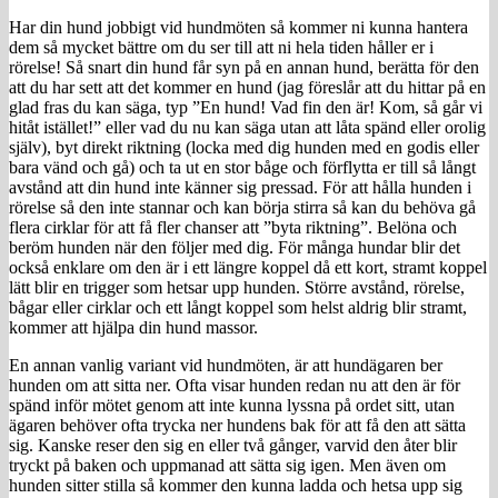
Har din hund jobbigt vid hundmöten så kommer ni kunna hantera
dem så mycket bättre om du ser till att ni hela tiden håller er i
rörelse! Så snart din hund får syn på en annan hund, berätta för den
att du har sett att det kommer en hund (jag föreslår att du hittar på en
glad fras du kan säga, typ ”En hund! Vad fin den är! Kom, så går vi
hitåt istället!” eller vad du nu kan säga utan att låta spänd eller orolig
själv), byt direkt riktning (locka med dig hunden med en godis eller
bara vänd och gå) och ta ut en stor båge och förflytta er till så långt
avstånd att din hund inte känner sig pressad. För att hålla hunden i
rörelse så den inte stannar och kan börja stirra så kan du behöva gå
flera cirklar för att få fler chanser att ”byta riktning”. Belöna och
beröm hunden när den följer med dig. För många hundar blir det
också enklare om den är i ett längre koppel då ett kort, stramt koppel
lätt blir en trigger som hetsar upp hunden. Större avstånd, rörelse,
bågar eller cirklar och ett långt koppel som helst aldrig blir stramt,
kommer att hjälpa din hund massor.
En annan vanlig variant vid hundmöten, är att hundägaren ber
hunden om att sitta ner. Ofta visar hunden redan nu att den är för
spänd inför mötet genom att inte kunna lyssna på ordet sitt, utan
ägaren behöver ofta trycka ner hundens bak för att få den att sätta
sig. Kanske reser den sig en eller två gånger, varvid den åter blir
tryckt på baken och uppmanad att sätta sig igen. Men även om
hunden sitter stilla så kommer den kunna ladda och hetsa upp sig