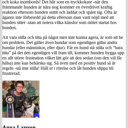
och koka inombords! Det blir som en tryckkokare -när den
främmande hunden är nära nog kommer en överdrivet kraftig
reaktion eftersom hunden suttit och laddat och spänt sig. Ofta är
ägaren inte förberedd på detta eftersom man varit nöjd med att
hunden sitter -utan att notera vilka känslor som mötet startat hos
hunden.
Att vara stilla och titta på något men inte kunna agera, är som att be
om problem. Det gäller även hundar som egentligen gillar andra
hundar (eller människor, eller djur). Får en hund stå stilla och ”bara
titta” på det den egentligen vill fram till, kommer hunden bygga upp
en allt större frustration vilket lätt gör att den sedan (om den väl får
hälsa) inte kan behärska sig. Så även med en positiv hund så är
regeln -stå inte stilla! Håll er i rörelse och låt hunden slippa bli
frustrerad.
Anna Larsson