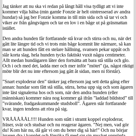
Jag tänker att nu ska vi redan på långt håll visa tydligt att vi inte
kommer vilja hälsa (min gamle Fonzie är helt ointresserad av andra
hundar) så jag ber Fonzie komma in till min sida och så tar vi och
viker av från gångvägen och tar en lov i en båge ut på gräsmattan
istället.
Den andra hunden får fortfarande stå kvar och stirra och nu, när det
gått lite längre tid och vi trots min båge kommit lite närmare, så kan
man se att hunden fått en stelare hållning, svansen pekar uppåt och
slår korta slag, hela hunden tycks faktiskt vuxit några centimeter.
Allt medan hundägaren låter den fortsätta att bara stå stilla och glo.
Och i och med det, ladda mer och mer inför ”mötet” (ja, något riktigt
möte blir det nu inte eftersom jag gått åt sidan, men ni förstår).
”Snart exploderar den” tänker jag eftersom jag sett detta gång efter
annan: hundar som fått stå stilla, stirra, hetsa upp sig och som ägaren
inte läst signalerna hos och som, när den andra hunden (eller
människan) kommer nära nog kommer gå ifrån ”laddad bildstod” till
”svärande, fradgaskummande studsboll”. Ägaren står fortfarande
kvar, ingen tendens att röra på sig.
VRÅÅÅÅÅL!!!! Hunden som stått i stramt koppel exploderar,
fräser, svär och studsar och nu reagerar ägaren. ”Nej men, vad gör
du! Kom här nu, då går vi om du beter dig så här!” Och nu börjar
ägaren dra i kopplet och försöka få med sig sin mycket upprörda