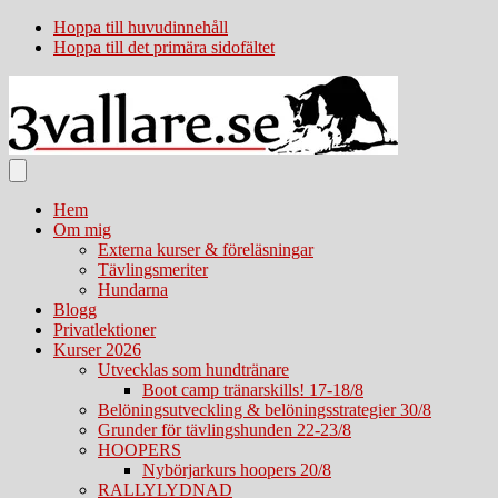
Hoppa till huvudinnehåll
Hoppa till det primära sidofältet
Hem
Om mig
Externa kurser & föreläsningar
Tävlingsmeriter
Hundarna
Blogg
Privatlektioner
Kurser 2026
Utvecklas som hundtränare
Boot camp tränarskills! 17-18/8
Belöningsutveckling & belöningsstrategier 30/8
Grunder för tävlingshunden 22-23/8
HOOPERS
Nybörjarkurs hoopers 20/8
RALLYLYDNAD