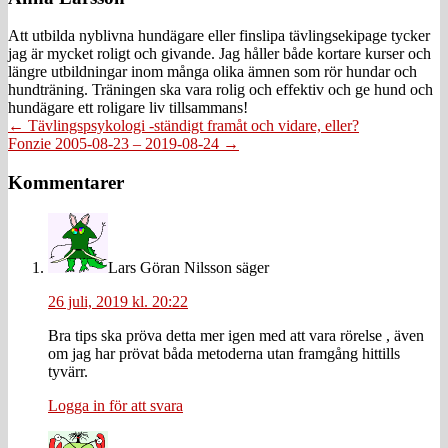
Att utbilda nyblivna hundägare eller finslipa tävlingsekipage tycker
jag är mycket roligt och givande. Jag håller både kortare kurser och
längre utbildningar inom många olika ämnen som rör hundar och
hundträning. Träningen ska vara rolig och effektiv och ge hund och
hundägare ett roligare liv tillsammans!
Posts
← Tävlingspsykologi -ständigt framåt och vidare, eller?
Fonzie 2005-08-23 – 2019-08-24 →
navigation
Läsarkommentarer
Kommentarer
Lars Göran Nilsson
säger
26 juli, 2019 kl. 20:22
Bra tips ska pröva detta mer igen med att vara rörelse , även
om jag har prövat båda metoderna utan framgång hittills
tyvärr.
Logga in för att svara