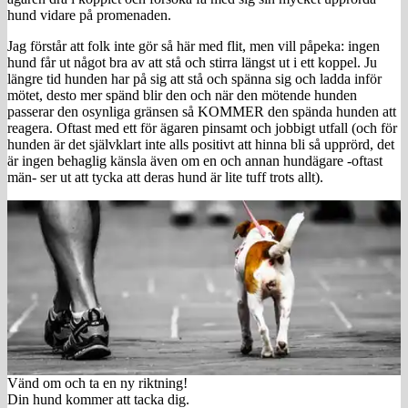
hund vidare på promenaden.
Jag förstår att folk inte gör så här med flit, men vill påpeka: ingen
hund får ut något bra av att stå och stirra längst ut i ett koppel. Ju
längre tid hunden har på sig att stå och spänna sig och ladda inför
mötet, desto mer spänd blir den och när den mötende hunden
passerar den osynliga gränsen så KOMMER den spända hunden att
reagera. Oftast med ett för ägaren pinsamt och jobbigt utfall (och för
hunden är det självklart inte alls positivt att hinna bli så upprörd, det
är ingen behaglig känsla även om en och annan hundägare -oftast
män- ser ut att tycka att deras hund är lite tuff trots allt).
Vänd om och ta en ny riktning!
Din hund kommer att tacka dig.