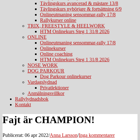
Tävlingskurs avancerad & mästare 13/8
Tävlingskurs nybörjare & fortsättning 6/9
Onlineutmaning sensommar-rally 17/8
Rallykurser online
TRIX, FREESTYLE & HEELWORK
HTM Onlinekurs Steg 1 31/8 2026
ONLINE
Onlineutmaning sensommar-rally 17/8
Onlinekurser
Online coaching
HTM Onlinekurs Steg 1 31/8 2026
NOSE WORK
DOG PARKOUR
Dog Parkour onlinekurser
Vardagslydnad
Privatlektioner
Anmälningsvillkor
Rallylydnadsbok
Kontakt
Fajt är CHAMPION!
Publicerat: 06 apr 2022
/
Anna Larsson
/
Inga kommentarer