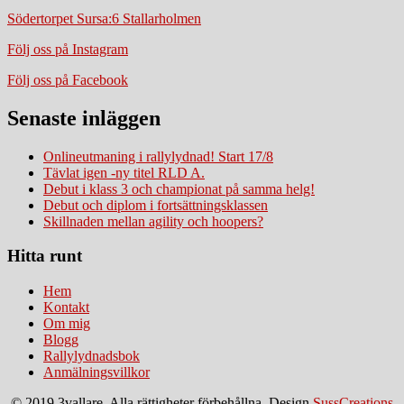
Södertorpet Sursa:6 Stallarholmen
Följ oss på Instagram
Följ oss på Facebook
Senaste inläggen
Onlineutmaning i rallylydnad! Start 17/8
Tävlat igen -ny titel RLD A.
Debut i klass 3 och championat på samma helg!
Debut och diplom i fortsättningsklassen
Skillnaden mellan agility och hoopers?
Hitta runt
Hem
Kontakt
Om mig
Blogg
Rallylydnadsbok
Anmälningsvillkor
© 2019 3vallare. Alla rättigheter förbehållna. Design
SussCreations