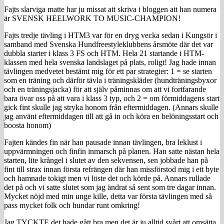
Fajts slarviga matte har ju missat att skriva i bloggen att han numera
är SVENSK HEELWORK TO MUSIC-CHAMPION!
Fajts tredje tävling i HTM3 var för en dryg vecka sedan i Kungsör i
samband med Svenska Hundfreestyleklubbens årsmöte där det var
dubbla starter i klass 3 FS och HTM. Hela 21 startande i HTM-
klassen med hela svenska landslaget på plats, roligt! Jag hade innan
tävlingen medvetet bestämt mig för ett par strategier: 1 = se starten
som en träning och därför tävla i träningskläder (hundträningsbyxor
och en träningsjacka) för att själv påminnas om att vi fortfarande
bara övar oss på att vara i klass 3 typ, och 2 = om förmiddagens start
gick fint skulle jag stryka honom från eftermiddagen. (Annars skulle
jag använt eftermiddagen till att gå in och köra en belöningsstart och
boosta honom)
Fajten kändes fin när han pausade innan tävlingen, bra leklust i
uppvärmningen och finfin inmarsch på planen. Han satte nästan hela
starten, lite krångel i slutet av den sekvensen, sen jobbade han på
fint till strax innan första refrängen där han missförstod mig i ett byte
och hamnade tokigt men vi löste det och körde på. Annars rullade
det på och vi satte slutet som jag ändrat så sent som tre dagar innan.
Mycket nöjd med min unge kille, detta var första tävlingen med så
pass mycket folk och hundar runt omkring!
Jag TYCKTE det hade gått bra men det är ju alltid svårt att omsätta