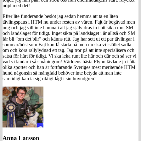
nöjd med det!
Efter lite funderande beslöt jag sedan hemma att ta en liten
tävlingspaus i HTM nu under resten av våren. Fajt är begåvad men
ung och jag vill inte hamna i att jag själv dras in i att sikta mot SM
och landslaget för tidigt. Inget sikta på landslaget i år alltså och SM
får bli ”om det blir” och känns rätt. Jag har sett ut ett par tävlingar i
sommar/höst som Fajt kan få starta på men nu ska vi istället sadla
om och köra rallylydnad ett tag. Jag tror på att inte specialisera och
satsa för hårt för tidigt. Vi ska leka runt lite här och där och så ser vi
vad vi landar i så småningom! Världens bästa Flynn tävlade ju i åtta
olika sporter och han är fortfarande Sveriges mest meriterade HTM-
hund någonsin så mångfald behöver inte betyda att man inte
samtidigt kan ta sig riktigt lågt i sin huvudgren!
Anna Larsson