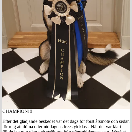
CHAMPION!!!
Efter det glädjande beskedet var det dags för först årsmöte och sedan
för mig att döma eftermiddagens freestyleklass. När det var klart
följde jag min plan och strök oss från eftermiddagens start. Mycket