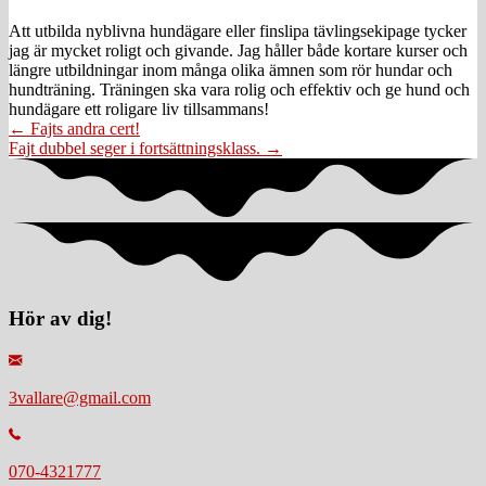
Att utbilda nyblivna hundägare eller finslipa tävlingsekipage tycker
jag är mycket roligt och givande. Jag håller både kortare kurser och
längre utbildningar inom många olika ämnen som rör hundar och
hundträning. Träningen ska vara rolig och effektiv och ge hund och
hundägare ett roligare liv tillsammans!
Posts
← Fajts andra cert!
Fajt dubbel seger i fortsättningsklass. →
navigation
Hör av dig!
3vallare@gmail.com
070-4321777