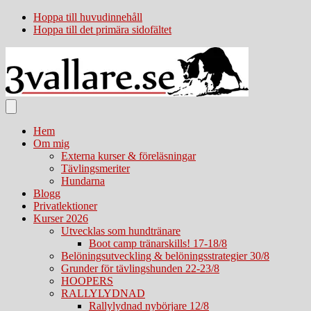
Hoppa till huvudinnehåll
Hoppa till det primära sidofältet
Hem
Om mig
Externa kurser & föreläsningar
Tävlingsmeriter
Hundarna
Blogg
Privatlektioner
Kurser 2026
Utvecklas som hundtränare
Boot camp tränarskills! 17-18/8
Belöningsutveckling & belöningsstrategier 30/8
Grunder för tävlingshunden 22-23/8
HOOPERS
RALLYLYDNAD
Rallylydnad nybörjare 12/8