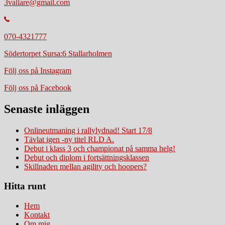
3vallare@gmail.com
070-4321777
Södertorpet Sursa:6 Stallarholmen
Följ oss på Instagram
Följ oss på Facebook
Senaste inläggen
Onlineutmaning i rallylydnad! Start 17/8
Tävlat igen -ny titel RLD A.
Debut i klass 3 och championat på samma helg!
Debut och diplom i fortsättningsklassen
Skillnaden mellan agility och hoopers?
Hitta runt
Hem
Kontakt
Om mig