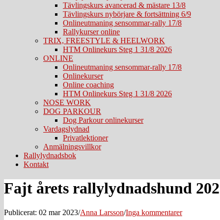
Tävlingskurs avancerad & mästare 13/8
Tävlingskurs nybörjare & fortsättning 6/9
Onlineutmaning sensommar-rally 17/8
Rallykurser online
TRIX, FREESTYLE & HEELWORK
HTM Onlinekurs Steg 1 31/8 2026
ONLINE
Onlineutmaning sensommar-rally 17/8
Onlinekurser
Online coaching
HTM Onlinekurs Steg 1 31/8 2026
NOSE WORK
DOG PARKOUR
Dog Parkour onlinekurser
Vardagslydnad
Privatlektioner
Anmälningsvillkor
Rallylydnadsbok
Kontakt
Fajt årets rallylydnadshund 20
Publicerat: 02 mar 2023
/
Anna Larsson
/
Inga kommentarer