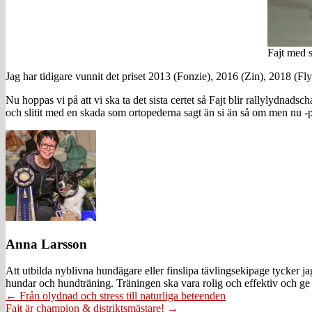
Fajt med s
Jag har tidigare vunnit det priset 2013 (Fonzie), 2016 (Zin), 2018 (F
Nu hoppas vi på att vi ska ta det sista certet så Fajt blir rallylydnadsc
och slitit med en skada som ortopederna sagt än si än så om men nu -
Anna Larsson
Att utbilda nyblivna hundägare eller finslipa tävlingsekipage tycker 
hundar och hundträning. Träningen ska vara rolig och effektiv och ge 
Posts
← Från olydnad och stress till naturliga beteenden
Fajt är champion & distriktsmästare! →