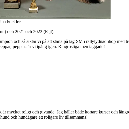
ina bucklor.
lynn) och 2021 och 2022 (Fajt).
hampion och så siktar vi på att starta på lag-SM i rallylydnad ihop med tre
peppar, peppar- är vi igång igen. Ringrostiga men taggade!
jag är mycket roligt och givande. Jag håller både kortare kurser och lä
hund och hundägare ett roligare liv tillsammans!