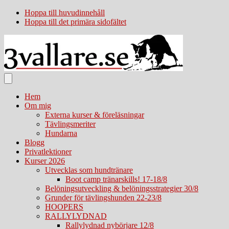
Hoppa till huvudinnehåll
Hoppa till det primära sidofältet
Hem
Om mig
Externa kurser & föreläsningar
Tävlingsmeriter
Hundarna
Blogg
Privatlektioner
Kurser 2026
Utvecklas som hundtränare
Boot camp tränarskills! 17-18/8
Belöningsutveckling & belöningsstrategier 30/8
Grunder för tävlingshunden 22-23/8
HOOPERS
RALLYLYDNAD
Rallylydnad nybörjare 12/8