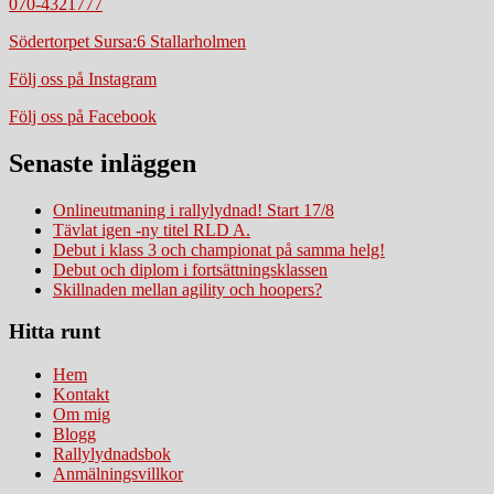
070-4321777
Södertorpet Sursa:6 Stallarholmen
Följ oss på Instagram
Följ oss på Facebook
Senaste inläggen
Onlineutmaning i rallylydnad! Start 17/8
Tävlat igen -ny titel RLD A.
Debut i klass 3 och championat på samma helg!
Debut och diplom i fortsättningsklassen
Skillnaden mellan agility och hoopers?
Hitta runt
Hem
Kontakt
Om mig
Blogg
Rallylydnadsbok
Anmälningsvillkor