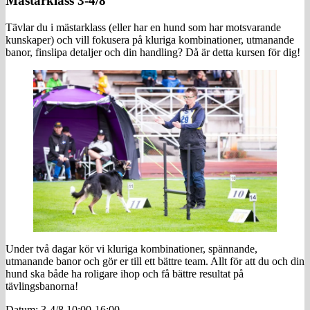
Mästarklass 3-4/8
Tävlar du i mästarklass (eller har en hund som har motsvarande
kunskaper) och vill fokusera på kluriga kombinationer, utmanande
banor, finslipa detaljer och din handling? Då är detta kursen för dig!
Under två dagar kör vi kluriga kombinationer, spännande,
utmanande banor och gör er till ett bättre team. Allt för att du och din
hund ska både ha roligare ihop och få bättre resultat på
tävlingsbanorna!
Datum: 3-4/8 10:00-16:00