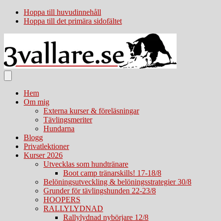
Hoppa till huvudinnehåll
Hoppa till det primära sidofältet
Hem
Om mig
Externa kurser & föreläsningar
Tävlingsmeriter
Hundarna
Blogg
Privatlektioner
Kurser 2026
Utvecklas som hundtränare
Boot camp tränarskills! 17-18/8
Belöningsutveckling & belöningsstrategier 30/8
Grunder för tävlingshunden 22-23/8
HOOPERS
RALLYLYDNAD
Rallylydnad nybörjare 12/8