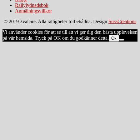
Rallylydnadsbok
Anmälningsvillkor
© 2019 3vallare. Alla rättigheter förbehållna. Design
SussCreations
Vi använder cookies för att se till att vi ger dig den bästa upplevelsen
på vår hemsida. Tryck på OK om du godkänner detta.
Ok