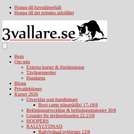
Hoppa till huvudinnehåll
Hoppa till det primära sidofältet
Hem
Om mig
Externa kurser & föreläsningar
Tävlingsmeriter
Hundarna
Blogg
Privatlektioner
Kurser 2026
Utvecklas som hundtränare
Boot camp tränarskills! 17-18/8
Belöningsutveckling & belöningsstrategier 30/8
Grunder för tävlingshunden 22-23/8
HOOPERS
RALLYLYDNAD
Rallylydnad nybörjare 12/8