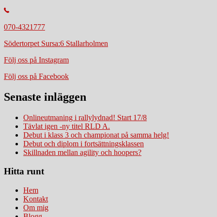
070-4321777
Södertorpet Sursa:6 Stallarholmen
Följ oss på Instagram
Följ oss på Facebook
Senaste inläggen
Onlineutmaning i rallylydnad! Start 17/8
Tävlat igen -ny titel RLD A.
Debut i klass 3 och championat på samma helg!
Debut och diplom i fortsättningsklassen
Skillnaden mellan agility och hoopers?
Hitta runt
Hem
Kontakt
Om mig
Blogg