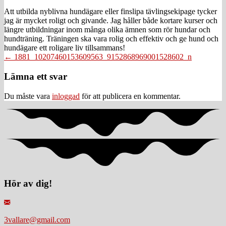
Att utbilda nyblivna hundägare eller finslipa tävlingsekipage tycker
jag är mycket roligt och givande. Jag håller både kortare kurser och
längre utbildningar inom många olika ämnen som rör hundar och
hundträning. Träningen ska vara rolig och effektiv och ge hund och
hundägare ett roligare liv tillsammans!
Posts
← 1881_10207460153609563_9152868969001528602_n
navigation
Läsarkommentarer
Lämna ett svar
Du måste vara
inloggad
för att publicera en kommentar.
Hör av dig!
3vallare@gmail.com