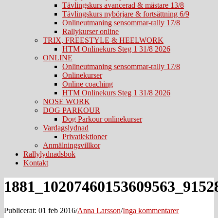
Tävlingskurs avancerad & mästare 13/8
Tävlingskurs nybörjare & fortsättning 6/9
Onlineutmaning sensommar-rally 17/8
Rallykurser online
TRIX, FREESTYLE & HEELWORK
HTM Onlinekurs Steg 1 31/8 2026
ONLINE
Onlineutmaning sensommar-rally 17/8
Onlinekurser
Online coaching
HTM Onlinekurs Steg 1 31/8 2026
NOSE WORK
DOG PARKOUR
Dog Parkour onlinekurser
Vardagslydnad
Privatlektioner
Anmälningsvillkor
Rallylydnadsbok
Kontakt
1881_10207460153609563_9152
Publicerat: 01 feb 2016
/
Anna Larsson
/
Inga kommentarer