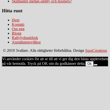
Skillnaden mellan agility och hoopers?
Hitta runt
Hem
Kontakt
Om mig
Blogg
Rallylydnadsbok
Anmälningsvillkor
© 2019 3vallare. Alla rättigheter förbehållna. Design
SussCreations
Vi använder cookies för att se till att vi ger dig den bästa upplevelsen
på vår hemsida. Tryck på OK om du godkänner detta.
Ok