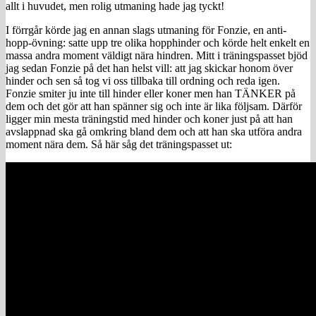
allt i huvudet, men rolig utmaning hade jag tyckt!
I förrgår körde jag en annan slags utmaning för Fonzie, en anti-
hopp-övning: satte upp tre olika hopphinder och körde helt enkelt en
massa andra moment väldigt nära hindren. Mitt i träningspasset bjöd
jag sedan Fonzie på det han helst vill: att jag skickar honom över
hinder och sen så tog vi oss tillbaka till ordning och reda igen.
Fonzie smiter ju inte till hinder eller koner men han TÄNKER på
dem och det gör att han spänner sig och inte är lika följsam. Därför
ligger min mesta träningstid med hinder och koner just på att han
avslappnad ska gå omkring bland dem och att han ska utföra andra
moment nära dem. Så här såg det träningspasset ut: