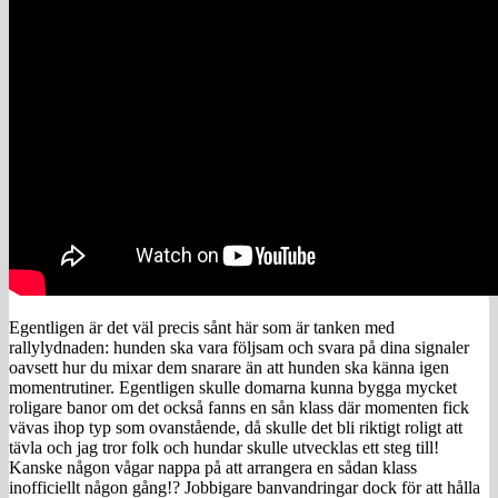
Egentligen är det väl precis sånt här som är tanken med
rallylydnaden: hunden ska vara följsam och svara på dina signaler
oavsett hur du mixar dem snarare än att hunden ska känna igen
momentrutiner. Egentligen skulle domarna kunna bygga mycket
roligare banor om det också fanns en sån klass där momenten fick
vävas ihop typ som ovanstående, då skulle det bli riktigt roligt att
tävla och jag tror folk och hundar skulle utvecklas ett steg till!
Kanske någon vågar nappa på att arrangera en sådan klass
inofficiellt någon gång!? Jobbigare banvandringar dock för att hålla