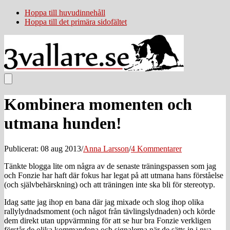
Hoppa till huvudinnehåll
Hoppa till det primära sidofältet
Kombinera momenten och
utmana hunden!
Publicerat: 08 aug 2013
/
Anna Larsson
/
4 Kommentarer
Tänkte blogga lite om några av de senaste träningspassen som jag
och Fonzie har haft där fokus har legat på att utmana hans förståelse
(och självbehärskning) och att träningen inte ska bli för stereotyp.
Idag satte jag ihop en bana där jag mixade och slog ihop olika
rallylydnadsmoment (och något från tävlingslydnaden) och körde
dem direkt utan uppvärmning för att se hur bra Fonzie verkligen
förstår de olika kommandona och signalerna när de sätts in i nya