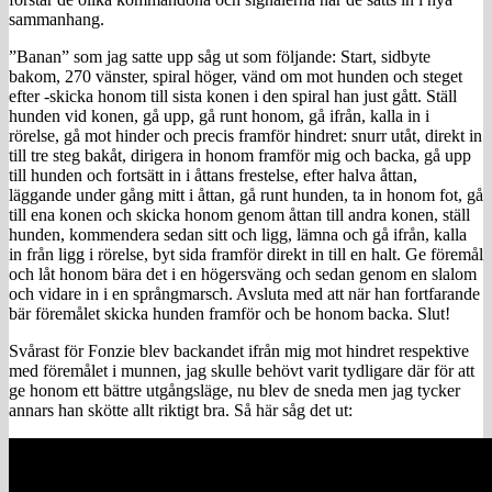
sammanhang.
”Banan” som jag satte upp såg ut som följande: Start, sidbyte
bakom, 270 vänster, spiral höger, vänd om mot hunden och steget
efter -skicka honom till sista konen i den spiral han just gått. Ställ
hunden vid konen, gå upp, gå runt honom, gå ifrån, kalla in i
rörelse, gå mot hinder och precis framför hindret: snurr utåt, direkt in
till tre steg bakåt, dirigera in honom framför mig och backa, gå upp
till hunden och fortsätt in i åttans frestelse, efter halva åttan,
läggande under gång mitt i åttan, gå runt hunden, ta in honom fot, gå
till ena konen och skicka honom genom åttan till andra konen, ställ
hunden, kommendera sedan sitt och ligg, lämna och gå ifrån, kalla
in från ligg i rörelse, byt sida framför direkt in till en halt. Ge föremål
och låt honom bära det i en högersväng och sedan genom en slalom
och vidare in i en språngmarsch. Avsluta med att när han fortfarande
bär föremålet skicka hunden framför och be honom backa. Slut!
Svårast för Fonzie blev backandet ifrån mig mot hindret respektive
med föremålet i munnen, jag skulle behövt varit tydligare där för att
ge honom ett bättre utgångsläge, nu blev de sneda men jag tycker
annars han skötte allt riktigt bra. Så här såg det ut: