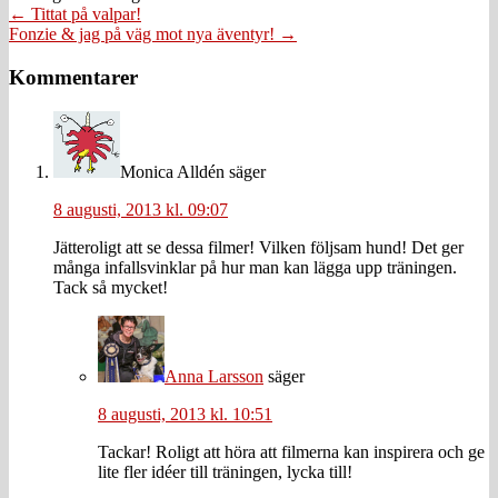
Posts
← Tittat på valpar!
Fonzie & jag på väg mot nya äventyr! →
navigation
Läsarkommentarer
Kommentarer
Monica Alldén
säger
8 augusti, 2013 kl. 09:07
Jätteroligt att se dessa filmer! Vilken följsam hund! Det ger
många infallsvinklar på hur man kan lägga upp träningen.
Tack så mycket!
Anna Larsson
säger
8 augusti, 2013 kl. 10:51
Tackar! Roligt att höra att filmerna kan inspirera och ge
lite fler idéer till träningen, lycka till!