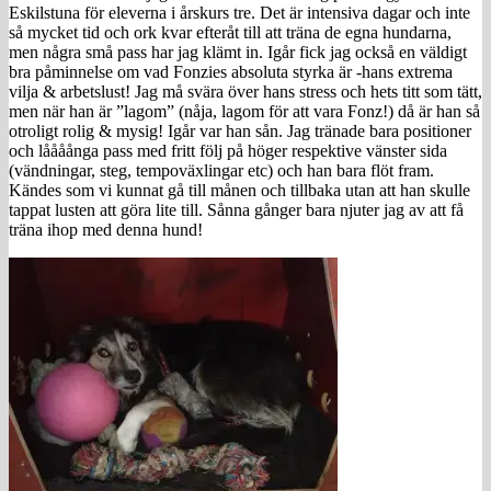
Eskilstuna för eleverna i årskurs tre. Det är intensiva dagar och inte
så mycket tid och ork kvar efteråt till att träna de egna hundarna,
men några små pass har jag klämt in. Igår fick jag också en väldigt
bra påminnelse om vad Fonzies absoluta styrka är -hans extrema
vilja & arbetslust! Jag må svära över hans stress och hets titt som tätt,
men när han är ”lagom” (nåja, lagom för att vara Fonz!) då är han så
otroligt rolig & mysig! Igår var han sån. Jag tränade bara positioner
och låååånga pass med fritt följ på höger respektive vänster sida
(vändningar, steg, tempoväxlingar etc) och han bara flöt fram.
Kändes som vi kunnat gå till månen och tillbaka utan att han skulle
tappat lusten att göra lite till. Sånna gånger bara njuter jag av att få
träna ihop med denna hund!