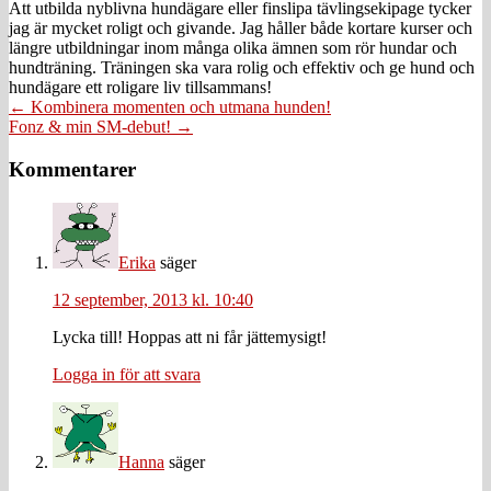
Att utbilda nyblivna hundägare eller finslipa tävlingsekipage tycker
jag är mycket roligt och givande. Jag håller både kortare kurser och
längre utbildningar inom många olika ämnen som rör hundar och
hundträning. Träningen ska vara rolig och effektiv och ge hund och
hundägare ett roligare liv tillsammans!
Posts
← Kombinera momenten och utmana hunden!
Fonz & min SM-debut! →
navigation
Läsarkommentarer
Kommentarer
Erika
säger
12 september, 2013 kl. 10:40
Lycka till! Hoppas att ni får jättemysigt!
Logga in för att svara
Hanna
säger