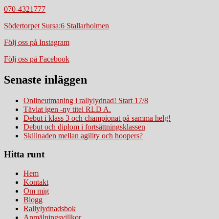
070-4321777
Södertorpet Sursa:6 Stallarholmen
Följ oss på Instagram
Följ oss på Facebook
Senaste inläggen
Onlineutmaning i rallylydnad! Start 17/8
Tävlat igen -ny titel RLD A.
Debut i klass 3 och championat på samma helg!
Debut och diplom i fortsättningsklassen
Skillnaden mellan agility och hoopers?
Hitta runt
Hem
Kontakt
Om mig
Blogg
Rallylydnadsbok
Anmälningsvillkor