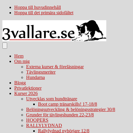
Hoppa till huvudinnehåll
Hoppa till det primära sidofältet
Hem
Om mig
Externa kurser & föreläsningar
Tävlingsmeriter
Hundarna
Blogg
Privatlektioner
Kurser 2026
Utvecklas som hundtränare
Boot camp tränarskills! 17-18/8
Belöningsutveckling & belöningsstrategier 30/8
Grunder för tävlingshunden 22-23/8
HOOPERS
RALLYLYDNAD
Rallylydnad nybörjare 12/8