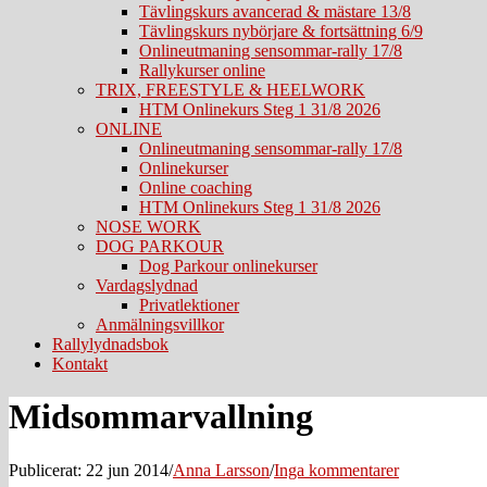
Tävlingskurs avancerad & mästare 13/8
Tävlingskurs nybörjare & fortsättning 6/9
Onlineutmaning sensommar-rally 17/8
Rallykurser online
TRIX, FREESTYLE & HEELWORK
HTM Onlinekurs Steg 1 31/8 2026
ONLINE
Onlineutmaning sensommar-rally 17/8
Onlinekurser
Online coaching
HTM Onlinekurs Steg 1 31/8 2026
NOSE WORK
DOG PARKOUR
Dog Parkour onlinekurser
Vardagslydnad
Privatlektioner
Anmälningsvillkor
Rallylydnadsbok
Kontakt
Midsommarvallning
Publicerat: 22 jun 2014
/
Anna Larsson
/
Inga kommentarer