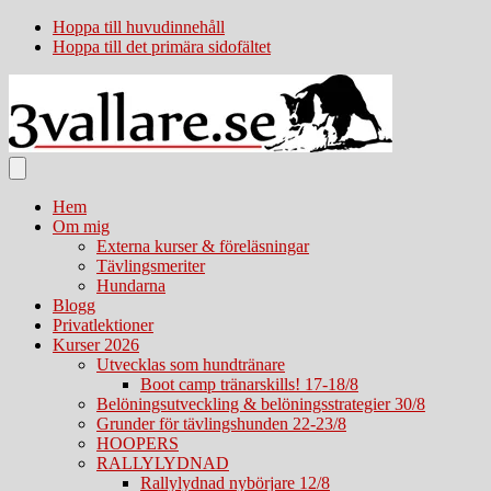
Hoppa till huvudinnehåll
Hoppa till det primära sidofältet
Hem
Om mig
Externa kurser & föreläsningar
Tävlingsmeriter
Hundarna
Blogg
Privatlektioner
Kurser 2026
Utvecklas som hundtränare
Boot camp tränarskills! 17-18/8
Belöningsutveckling & belöningsstrategier 30/8
Grunder för tävlingshunden 22-23/8
HOOPERS
RALLYLYDNAD
Rallylydnad nybörjare 12/8