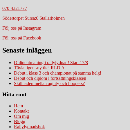
070-4321777
Södertorpet Sursa:6 Stallarholmen
Följ oss på Instagram
Följ oss på Facebook
Senaste inläggen
Onlineutmaning i rallylydnad! Start 17/8
Tävlat igen -ny titel RLD A.
Debut i klass 3 och championat på samma helg!
Debut och diplom i fortsättningsklassen
Skillnaden mellan agility och hoopers?
Hitta runt
Hem
Kontakt
Om mig
Blogg
Rallylydnadsbok