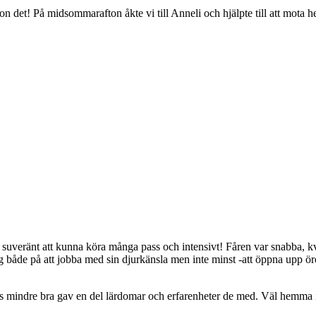
ion det! På midsommarafton åkte vi till Anneli och hjälpte till att mot
t suveränt att kunna köra många pass och intensivt! Fåren var snabba, kv
a sig både på att jobba med sin djurkänsla men inte minst -att öppna
es mindre bra gav en del lärdomar och erfarenheter de med. Väl hemma 