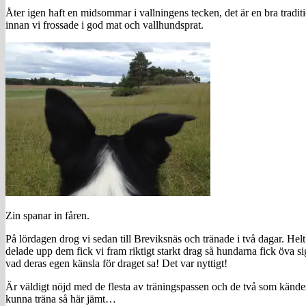
Åter igen haft en midsommar i vallningens tecken, det är en bra tradit
innan vi frossade i god mat och vallhundsprat.
Zin spanar in fåren.
På lördagen drog vi sedan till Breviksnäs och tränade i två dagar. Hel
delade upp dem fick vi fram riktigt starkt drag så hundarna fick öv
vad deras egen känsla för draget sa! Det var nyttigt!
Är väldigt nöjd med de flesta av träningspassen och de två som känd
kunna träna så här jämt…