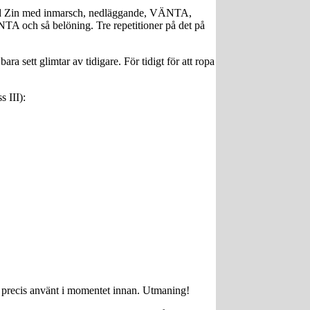
n med Zin med inmarsch, nedläggande, VÄNTA,
A och så belöning. Tre repetitioner på det på
ra sett glimtar av tidigare. För tidigt för att ropa
s III):
ag precis använt i momentet innan. Utmaning!