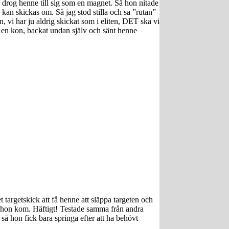
en drog henne till sig som en magnet. Så hon nitade
 kan skickas om. Så jag stod stilla och sa ”rutan”
n, vi har ju aldrig skickat som i eliten, DET ska vi
d en kon, backat undan själv och sänt henne
t targetskick att få henne att släppa targeten och
re hon kom. Häftigt! Testade samma från andra
så hon fick bara springa efter att ha behövt