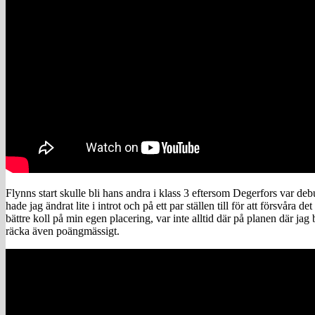
Flynns start skulle bli hans andra i klass 3 eftersom Degerfors var de
hade jag ändrat lite i introt och på ett par ställen till för att försvåra
bättre koll på min egen placering, var inte alltid där på planen där 
räcka även poängmässigt.