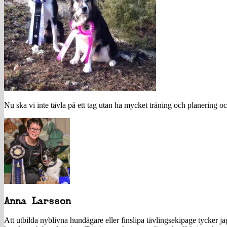
Nu ska vi inte tävla på ett tag utan ha mycket träning och planering 
Anna Larsson
Att utbilda nyblivna hundägare eller finslipa tävlingsekipage tycker 