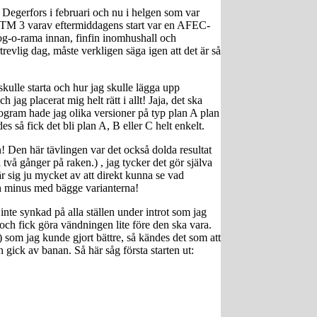
i Degerfors i februari och nu i helgen som var
i HTM 3 varav eftermiddagens start var en AFEC-
og-o-rama innan, finfin inomhushall och
revlig dag, måste verkligen säga igen att det är så
kulle starta och hur jag skulle lägga upp
jag placerat mig helt rätt i allt! Jaja, det ska
ogram hade jag olika versioner på typ plan A plan
es så fick det bli plan A, B eller C helt enkelt.
 Den här tävlingen var det också dolda resultat
 två gånger på raken.) , jag tycker det gör själva
 sig ju mycket av att direkt kunna se vad
ch minus med bägge varianterna!
r inte synkad på alla ställen under introt som jag
 och fick göra vändningen lite före den ska vara.
) som jag kunde gjort bättre, så kändes det som att
gick av banan. Så här såg första starten ut: