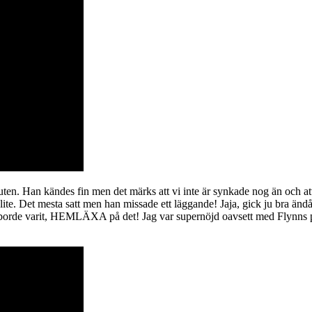
buten. Han kändes fin men det märks att vi inte är synkade nog än och at
 det lite. Det mesta satt men han missade ett läggande! Jaja, gick ju bra ä
jag borde varit, HEMLÄXA på det! Jag var supernöjd oavsett med Flynns p