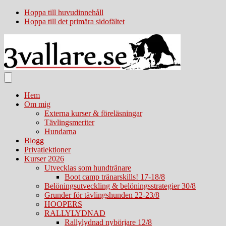
Hoppa till huvudinnehåll
Hoppa till det primära sidofältet
Hem
Om mig
Externa kurser & föreläsningar
Tävlingsmeriter
Hundarna
Blogg
Privatlektioner
Kurser 2026
Utvecklas som hundtränare
Boot camp tränarskills! 17-18/8
Belöningsutveckling & belöningsstrategier 30/8
Grunder för tävlingshunden 22-23/8
HOOPERS
RALLYLYDNAD
Rallylydnad nybörjare 12/8