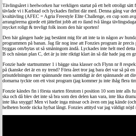
Tävlingsåret i heelworken har verkligen startat på ett helt otroligt sä
tävlade vi i Karlstad och lyckades finfint där med. Denna gång var d
kvaltävling (AFEC = Agria Freestyle Elite Challenge, en cup som avgö
arrangörerna gjorde ett jättefint jobb att ro iland två långa tävlings
mycket roligt & trevligt folk inom den här sporten!
Den här gången hade jag bestämt mig för att inte ta in någon av hundar
programmen på banan. Jag får nog inse att Fonzies program är precis på g
byggas om/bytas ut så småningom ändå. Lyckades inte helt med detta nä
B och nästan plan C, det är ju inte riktigt klart än så där hade jag en g
Fonzie hade startnummer 1 i bägge sina klasser och Flynn nr 8 respek
på (kanske det är en ny trend? Förra året tror jag bara det var så på en
prisutdelningen mer spännande men samtidigt är det spännande att dir
domarna tyckte om ett visst program (jag kommer ju inte ihåg flera t
Fonzie kändes fin i första starten förutom i position 10 som inte alls fun
ska och då blev det inte så bra som den delen kan vara, inte lika drama
inte lika snyggt! Men vi hade inga missar och även om jag kände (och n
helheten borde räcka hyfsat långt. Fonzies attityd var jag väldigt nö