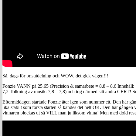
Så, dags för prisutdelning och WOW, det gick vägen!!!
Fonzie VANN på 25,65 (Precision & samarbete = 8,8 – 8,6 Innehåll: 7
7,2 Tolkning av musik: 7,8 – 7,8) och tog därmed sitt andra CERT! S
Eftermiddagen startade Fonzie åter igen som nummer ett. Den här gång
lika stabilt som första starten så kändes det helt OK. Den här gången v
vinnaren plockas ut så VILL man ju liksom vinna! Men med dold resultathå