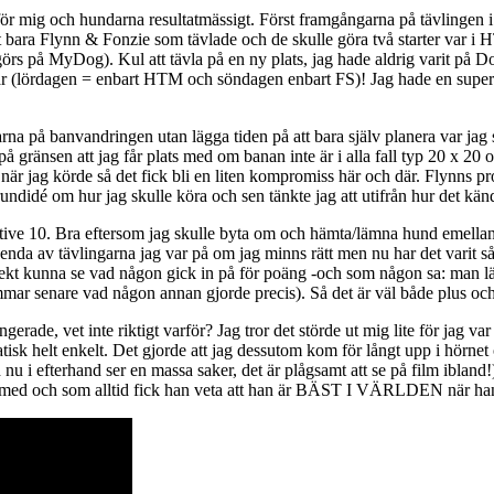
tt för mig och hundarna resultatmässigt. Först framgångarna på tävlingen 
et bara Flynn & Fonzie som tävlade och de skulle göra två starter var 
rs på MyDog). Kul att tävla på en ny plats, jag hade aldrig varit på D
dagar (lördagen = enbart HTM och söndagen enbart FS)! Jag hade en supert
na på banvandringen utan lägga tiden på att bara själv planera var jag s
ränsen att jag får plats med om banan inte är i alla fall typ 20 x 20 och 
r jag körde så det fick bli en liten kompromiss här och där. Flynns pr
rundidé om hur jag skulle köra och sen tänkte jag att utifrån hur det känd
tive 10. Bra eftersom jag skulle byta om och hämta/lämna hund emellan!
 enda av tävlingarna jag var på om jag minns rätt men nu har det varit så
ekt kunna se vad någon gick in på för poäng -och som någon sa: man lär
immar senare vad någon annan gjorde precis). Så det är väl både plus o
gerade, vet inte riktigt varför? Jag tror det störde ut mig lite för jag va
tisk helt enkelt. Det gjorde att jag dessutom kom för långt upp i hörnet
u i efterhand ser en massa saker, det är plågsamt att se på film ibland!
jd med och som alltid fick han veta att han är BÄST I VÄRLDEN när han 