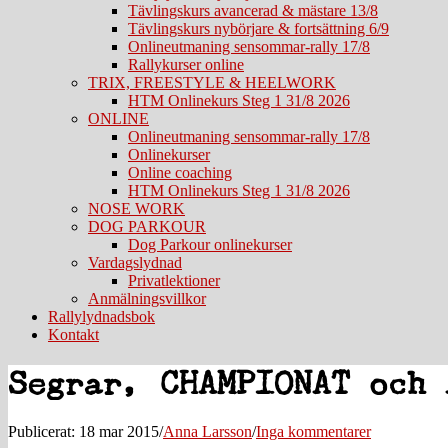
Tävlingskurs avancerad & mästare 13/8
Tävlingskurs nybörjare & fortsättning 6/9
Onlineutmaning sensommar-rally 17/8
Rallykurser online
TRIX, FREESTYLE & HEELWORK
HTM Onlinekurs Steg 1 31/8 2026
ONLINE
Onlineutmaning sensommar-rally 17/8
Onlinekurser
Online coaching
HTM Onlinekurs Steg 1 31/8 2026
NOSE WORK
DOG PARKOUR
Dog Parkour onlinekurser
Vardagslydnad
Privatlektioner
Anmälningsvillkor
Rallylydnadsbok
Kontakt
Segrar, CHAMPIONAT och 
Publicerat: 18 mar 2015
/
Anna Larsson
/
Inga kommentarer