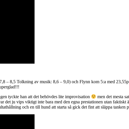
,8 – 8,5 Tolkning av musik: 8,6 – 9,0) och Flynn kom 5:a med 23,55p (
uperglad!!!
en tyckte han att det behövdes lite improvisation
men det mesta sat
ar det ju vips viktigt inte bara med den egna prestationen utan faktiskt 
llning och en till hund att starta så gick det fint att släppa tanken på 