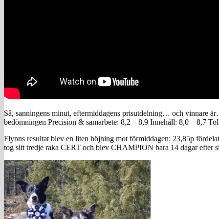
Så, sanningens minut, eftermiddagens prisutdelning… och vinnare är…
bedömningen Precision & samarbete: 8,2 – 8,9 Innehåll: 8,0 – 8,7 Tol
Flynns resultat blev en liten höjning mot förmiddagen: 23,85p fördela
tog sitt tredje raka CERT och blev CHAMPION bara 14 dagar efter si