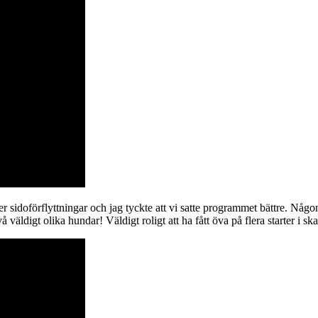
er sidoförflyttningar och jag tyckte att vi satte programmet bättre. Någo
å väldigt olika hundar! Väldigt roligt att ha fått öva på flera starter i s