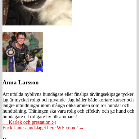
Anna Larsson
Att utbilda nyblivna hundägare eller finslipa tävlingsekipage tycker
jag är mycket roligt och givande. Jag håller både kortare kurser och
längre utbildningar inom många olika ämnen som rör hundar och
hundträning. Träningen ska vara rolig och effektiv och ge hund och
hundägare ett roligare liv tillsammans!
Posts
← Kärlek och prestation :-)
Fuck Jante -landslaget here WE come! →
navigation