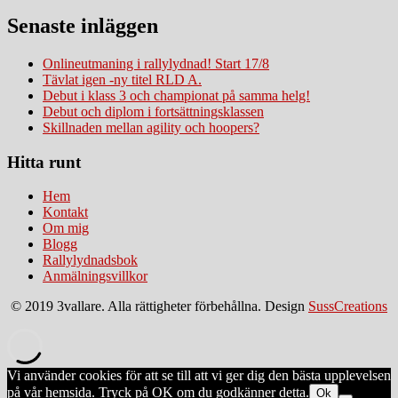
Senaste inläggen
Onlineutmaning i rallylydnad! Start 17/8
Tävlat igen -ny titel RLD A.
Debut i klass 3 och championat på samma helg!
Debut och diplom i fortsättningsklassen
Skillnaden mellan agility och hoopers?
Hitta runt
Hem
Kontakt
Om mig
Blogg
Rallylydnadsbok
Anmälningsvillkor
© 2019 3vallare. Alla rättigheter förbehållna. Design
SussCreations
Vi använder cookies för att se till att vi ger dig den bästa upplevelsen
på vår hemsida. Tryck på OK om du godkänner detta.
Ok