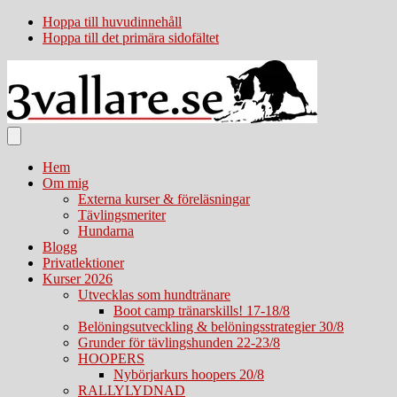
Hoppa till huvudinnehåll
Hoppa till det primära sidofältet
Hem
Om mig
Externa kurser & föreläsningar
Tävlingsmeriter
Hundarna
Blogg
Privatlektioner
Kurser 2026
Utvecklas som hundtränare
Boot camp tränarskills! 17-18/8
Belöningsutveckling & belöningsstrategier 30/8
Grunder för tävlingshunden 22-23/8
HOOPERS
Nybörjarkurs hoopers 20/8
RALLYLYDNAD