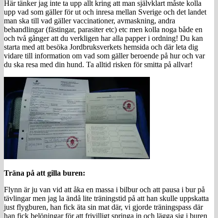
Här tänker jag inte ta upp allt kring att man självklart måste kolla
upp vad som gäller för ut och inresa mellan Sverige och det landet
man ska till vad gäller vaccinationer, avmaskning, andra
behandlingar (fästingar, parasiter etc) etc men kolla noga både en
och två gånger att du verkligen har alla papper i ordning! Du kan
starta med att besöka Jordbruksverkets hemsida och där leta dig
vidare till information om vad som gäller beroende på hur och var
du ska resa med din hund. Ta alltid risken för smitta på allvar!
Träna på att gilla buren:
Flynn är ju van vid att åka en massa i bilbur och att pausa i bur på
tävlingar men jag la ändå lite träningstid på att han skulle uppskatta
just flygburen, han fick äta sin mat där, vi gjorde träningspass där
han fick belöningar för att frivilligt springa in och lägga sig i buren