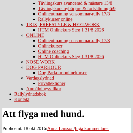
Tävlingskurs avancerad & mästare 13/8
Tävlingskurs nybörjare & fortsättning 6/9
Onlineutmaning sensommar-rally 17/8
Rallykurser online
TRIX, FREESTYLE & HEELWORK
HTM Onlinekurs Steg 1 31/8 2026
ONLINE
Onlineutmaning sensommar-rally 17/8
Onlinekurser
Online coaching
HTM Onlinekurs Steg 1 31/8 2026
NOSE WORK
DOG PARKOUR
Dog Parkour onlinekurser
Vardagslydnad
Privatlektioner
Anmälningsvillkor
Rallylydnadsbok
Kontakt
Att flyga med hund.
Publicerat: 18 okt 2016
/
Anna Larsson
/
Inga kommentarer