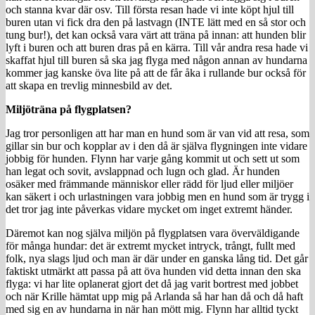
och stanna kvar där osv. Till första resan hade vi inte köpt hjul till
buren utan vi fick dra den på lastvagn (INTE lätt med en så stor och
tung bur!), det kan också vara värt att träna på innan: att hunden blir
lyft i buren och att buren dras på en kärra. Till vår andra resa hade vi
skaffat hjul till buren så ska jag flyga med någon annan av hundarna
kommer jag kanske öva lite på att de får åka i rullande bur också för
att skapa en trevlig minnesbild av det.
Miljöträna på flygplatsen?
Jag tror personligen att har man en hund som är van vid att resa, som
gillar sin bur och kopplar av i den då är själva flygningen inte vidare
jobbig för hunden. Flynn har varje gång kommit ut och sett ut som
han legat och sovit, avslappnad och lugn och glad. Är hunden
osäker med främmande människor eller rädd för ljud eller miljöer
kan säkert i och urlastningen vara jobbig men en hund som är trygg i
det tror jag inte påverkas vidare mycket om inget extremt händer.
Däremot kan nog själva miljön på flygplatsen vara överväldigande
för många hundar: det är extremt mycket intryck, trångt, fullt med
folk, nya slags ljud och man är där under en ganska lång tid. Det går
faktiskt utmärkt att passa på att öva hunden vid detta innan den ska
flyga: vi har lite oplanerat gjort det då jag varit bortrest med jobbet
och när Krille hämtat upp mig på Arlanda så har han då och då haft
med sig en av hundarna in när han mött mig. Flynn har alltid tyckt