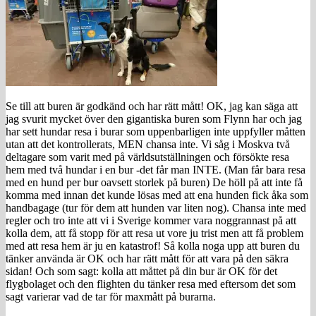
Se till att buren är godkänd och har rätt mått! OK, jag kan säga att
jag svurit mycket över den gigantiska buren som Flynn har och jag
har sett hundar resa i burar som uppenbarligen inte uppfyller måtten
utan att det kontrollerats, MEN chansa inte. Vi såg i Moskva två
deltagare som varit med på världsutställningen och försökte resa
hem med två hundar i en bur -det får man INTE. (Man får bara resa
med en hund per bur oavsett storlek på buren) De höll på att inte få
komma med innan det kunde lösas med att ena hunden fick åka som
handbagage (tur för dem att hunden var liten nog). Chansa inte med
regler och tro inte att vi i Sverige kommer vara noggrannast på att
kolla dem, att få stopp för att resa ut vore ju trist men att få problem
med att resa hem är ju en katastrof! Så kolla noga upp att buren du
tänker använda är OK och har rätt mått för att vara på den säkra
sidan! Och som sagt: kolla att måttet på din bur är OK för det
flygbolaget och den flighten du tänker resa med eftersom det som
sagt varierar vad de tar för maxmått på burarna.