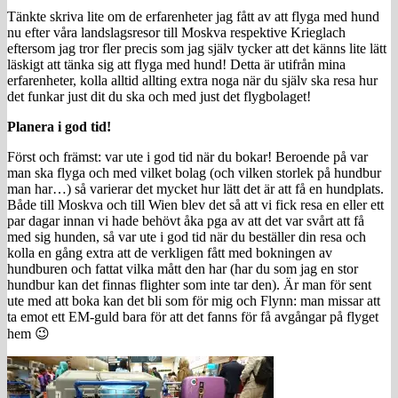
Tänkte skriva lite om de erfarenheter jag fått av att flyga med hund
nu efter våra landslagsresor till Moskva respektive Krieglach
eftersom jag tror fler precis som jag själv tycker att det känns lite lätt
läskigt att tänka sig att flyga med hund! Detta är utifrån mina
erfarenheter, kolla alltid allting extra noga när du själv ska resa hur
det funkar just dit du ska och med just det flygbolaget!
Planera i god tid!
Först och främst: var ute i god tid när du bokar! Beroende på var
man ska flyga och med vilket bolag (och vilken storlek på hundbur
man har…) så varierar det mycket hur lätt det är att få en hundplats.
Både till Moskva och till Wien blev det så att vi fick resa en eller ett
par dagar innan vi hade behövt åka pga av att det var svårt att få
med sig hunden, så var ute i god tid när du beställer din resa och
kolla en gång extra att de verkligen fått med bokningen av
hundburen och fattat vilka mått den har (har du som jag en stor
hundbur kan det finnas flighter som inte tar den). Är man för sent
ute med att boka kan det bli som för mig och Flynn: man missar att
ta emot ett EM-guld bara för att det fanns för få avgångar på flyget
hem 😉