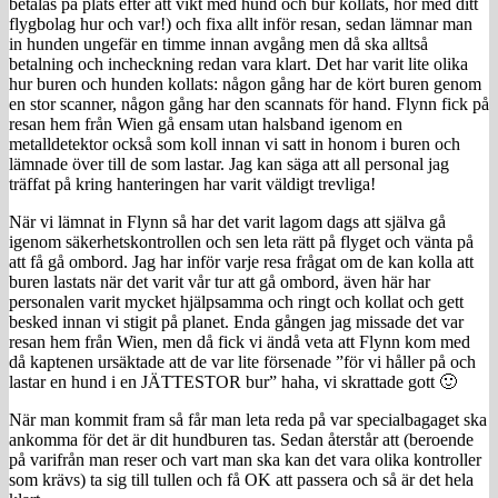
betalas på plats efter att vikt med hund och bur kollats, hör med ditt
flygbolag hur och var!) och fixa allt inför resan, sedan lämnar man
in hunden ungefär en timme innan avgång men då ska alltså
betalning och incheckning redan vara klart. Det har varit lite olika
hur buren och hunden kollats: någon gång har de kört buren genom
en stor scanner, någon gång har den scannats för hand. Flynn fick på
resan hem från Wien gå ensam utan halsband igenom en
metalldetektor också som koll innan vi satt in honom i buren och
lämnade över till de som lastar. Jag kan säga att all personal jag
träffat på kring hanteringen har varit väldigt trevliga!
När vi lämnat in Flynn så har det varit lagom dags att själva gå
igenom säkerhetskontrollen och sen leta rätt på flyget och vänta på
att få gå ombord. Jag har inför varje resa frågat om de kan kolla att
buren lastats när det varit vår tur att gå ombord, även här har
personalen varit mycket hjälpsamma och ringt och kollat och gett
besked innan vi stigit på planet. Enda gången jag missade det var
resan hem från Wien, men då fick vi ändå veta att Flynn kom med
då kaptenen ursäktade att de var lite försenade ”för vi håller på och
lastar en hund i en JÄTTESTOR bur” haha, vi skrattade gott 🙂
När man kommit fram så får man leta reda på var specialbagaget ska
ankomma för det är dit hundburen tas. Sedan återstår att (beroende
på varifrån man reser och vart man ska kan det vara olika kontroller
som krävs) ta sig till tullen och få OK att passera och så är det hela