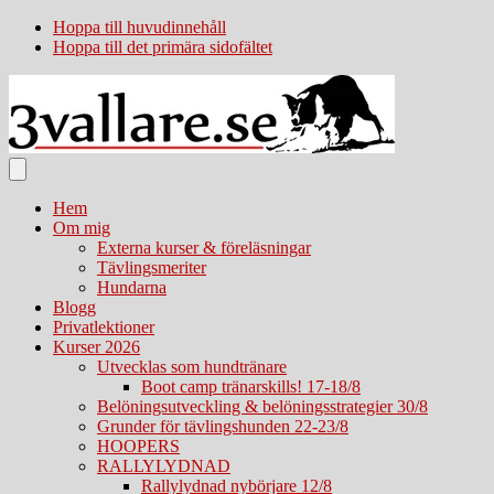
Hoppa till huvudinnehåll
Hoppa till det primära sidofältet
Hem
Om mig
Externa kurser & föreläsningar
Tävlingsmeriter
Hundarna
Blogg
Privatlektioner
Kurser 2026
Utvecklas som hundtränare
Boot camp tränarskills! 17-18/8
Belöningsutveckling & belöningsstrategier 30/8
Grunder för tävlingshunden 22-23/8
HOOPERS
RALLYLYDNAD
Rallylydnad nybörjare 12/8