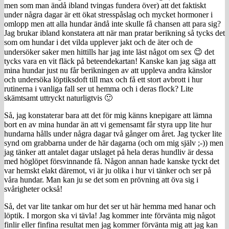
men som man ändå ibland tvingas fundera över) att det faktiskt
under några dagar är ett ökat stresspåslag och mycket hormoner i
omlopp men att alla hundar ändå inte skulle få chansen att para sig?
Jag brukar ibland konstatera att när man pratar berikning så tycks det
som om hundar i det vilda upplever jakt och de äter och de
undersöker saker men hittills har jag inte läst något om sex 😉 det
tycks vara en vit fläck på beteendekartan! Kanske kan jag säga att
mina hundar just nu får berikningen av att uppleva andra känslor
och undersöka löptiksdoft till max och få ett stort avbrott i hur
rutinerna i vanliga fall ser ut hemma och i deras flock? Lite
skämtsamt uttryckt naturligtvis 🙂
Så, jag konstaterar bara att det för mig känns knepigare att lämna
bort en av mina hundar än att vi gemensamt får styra upp lite hur
hundarna hålls under några dagar två gånger om året. Jag tycker lite
synd om grabbarna under de här dagarna (och om mig själv ;-)) men
jag tänker att antalet dagar utslaget på hela deras hundliv är dessa
med höglöpet försvinnande få. Någon annan hade kanske tyckt det
var hemskt elakt däremot, vi är ju olika i hur vi tänker och ser på
våra hundar. Man kan ju se det som en prövning att öva sig i
svårigheter också!
Så, det var lite tankar om hur det ser ut här hemma med hanar och
löptik. I morgon ska vi tävla! Jag kommer inte förvänta mig något
finlir eller finfina resultat men jag kommer förvänta mig att jag kan