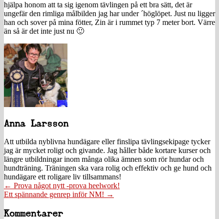
hjälpa honom att ta sig igenom tävlingen på ett bra sätt, det är
ungefär den rimliga målbilden jag har under ´höglöpet. Just nu ligger
han och sover på mina fötter, Zin är i rummet typ 7 meter bort. Värre
än så är det inte just nu 🙂
Anna Larsson
Att utbilda nyblivna hundägare eller finslipa tävlingsekipage tycker
jag är mycket roligt och givande. Jag håller både kortare kurser och
längre utbildningar inom många olika ämnen som rör hundar och
hundträning. Träningen ska vara rolig och effektiv och ge hund och
hundägare ett roligare liv tillsammans!
Posts
← Prova något nytt -prova heelwork!
Ett spännande genrep inför NM! →
navigation
Läsarkommentarer
Kommentarer