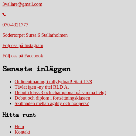
3vallare@gmail.com
070-4321777
Södertorpet Sursa:6 Stallarholmen
Följ oss på Instagram
Följ oss på Facebook
Senaste inläggen
Onlineutmaning i rallylydnad! Start 17/8
Tävlat igen -ny titel RLD A.
Debut i klass 3 och championat på samma helg!
Debut och diplom i fortsättningsklassen
Skillnaden mellan agility och hoopers?
Hitta runt
Hem
Kontakt