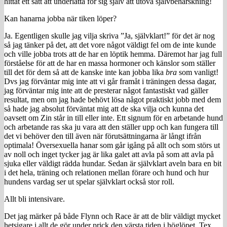
hittat ett sätt att underlätta för sig själv att utöva självbehärskning!
Kan hanarna jobba när tiken löper?
Ja. Egentligen skulle jag vilja skriva ”Ja, självklart!” för det är nog
så jag tänker på det, att det vore något väldigt fel om de inte kunde
och ville jobba trots att de har en löptik hemma. Däremot har jag full
förståelse för att de har en massa hormoner och känslor som ställer
till det för dem så att de kanske inte kan jobba lika
bra
som vanligt!
Dvs jag förväntar mig inte att vi går framåt i träningen dessa dagar,
jag förväntar mig inte att de presterar något fantastiskt vad gäller
resultat, men om jag hade behövt lösa något praktiskt jobb med dem
så hade jag absolut förväntat mig att de ska vilja och kunna det
oavsett om Zin står in till eller inte. Ett signum för en arbetande hund
och arbetande ras ska ju vara att den ställer upp och kan fungera till
det vi behöver den till även när förutsättningarna är långt ifrån
optimala! Översexuella hanar som går igång på allt och som störs ut
av noll och inget tycker jag är lika galet att avla på som att avla på
sjuka eller väldigt rädda hundar. Sedan är självklart aveln bara en bit
i det hela, träning och relationen mellan förare och hund och hur
hundens vardag ser ut spelar självklart också stor roll.
Allt bli intensivare.
Det jag märker på både Flynn och Race är att de blir väldigt mycket
hetsigare i allt de gör under prick den värsta tiden i höglöpet. Tex