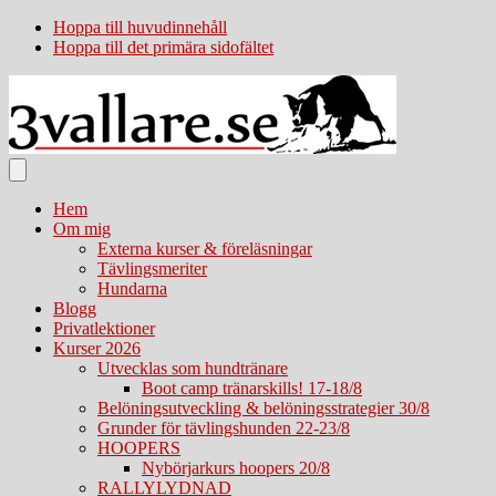
Hoppa till huvudinnehåll
Hoppa till det primära sidofältet
Hem
Om mig
Externa kurser & föreläsningar
Tävlingsmeriter
Hundarna
Blogg
Privatlektioner
Kurser 2026
Utvecklas som hundtränare
Boot camp tränarskills! 17-18/8
Belöningsutveckling & belöningsstrategier 30/8
Grunder för tävlingshunden 22-23/8
HOOPERS
Nybörjarkurs hoopers 20/8
RALLYLYDNAD