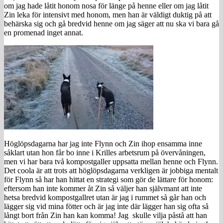
om jag hade låtit honom nosa för länge på henne eller om jag låtit
Zin leka för intensivt med honom, men han är väldigt duktig på att
behärska sig och gå bredvid henne om jag säger att nu ska vi bara gå
en promenad inget annat.
Höglöpsdagarna har jag inte Flynn och Zin ihop ensamma inne
såklart utan hon får bo inne i Krilles arbetsrum på övervåningen,
men vi har bara två kompostgaller uppsatta mellan henne och Flynn.
Det coola är att trots att höglöpsdagarna verkligen är jobbiga mentalt
för Flynn så har han hittat en strategi som gör de lättare för honom:
eftersom han inte kommer åt Zin så väljer han självmant att inte
hetsa bredvid kompostgallret utan är jag i rummet så går han och
lägger sig vid mina fötter och är jag inte där lägger han sig ofta så
långt bort från Zin han kan komma! Jag skulle vilja påstå att han