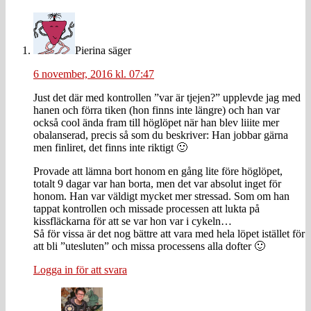
Pierina
säger
6 november, 2016 kl. 07:47
Just det där med kontrollen ”var är tjejen?” upplevde jag med
hanen och förra tiken (hon finns inte längre) och han var
också cool ända fram till höglöpet när han blev liiite mer
obalanserad, precis så som du beskriver: Han jobbar gärna
men finliret, det finns inte riktigt 🙂
Provade att lämna bort honom en gång lite före höglöpet,
totalt 9 dagar var han borta, men det var absolut inget för
honom. Han var väldigt mycket mer stressad. Som om han
tappat kontrollen och missade processen att lukta på
kissfläckarna för att se var hon var i cykeln…
Så för vissa är det nog bättre att vara med hela löpet istället för
att bli ”utesluten” och missa processens alla dofter 🙂
Logga in för att svara