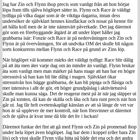
Jag har Zin och Flynn ihop precis som vanligt från att hon börjar
löpa fram tills själva höglöpet sätter in. Flynn och Race är väldigt
tydliga på vilka dagar som är de viktiga dagarna, innan dess
undersöker de självklart hennes kissfläckar och nosar på henne för
att hålla koll men de är inte nämnvärt påverkade. Det jag däremot
gör som en förebyggande åtgärd är att under löpet håller jag
grabbarna isär: Fonzie och Race är på nedervåningen och Zin och
Flynn är på övervåningen, för att undvika OM det skulle bli någon
sorts konkurrens mellan Flynn och Race på grund av Zins löp.
När höglöpet väl kommer märks det väldigt tydligt: Race blir dålig
på att äta men äter varje dag om än mindre än vanligt. Flynn brukar
äta som vanligt men man märker på hans mage att han har en högre
stressnivå så han kan bli lite dålig i magen. Självklart ökar
stressnivån hos bägge grabbarna, de kan bli pipiga och flåsiga och
mer intensiva i allt de gör, ett högre grundpåslag i aktivitetsnivå
skulle man kunna säga. Det de reagerar mest på är när jag släpper ut
Zin på tomten, då kan de skälla och låta och fara runt precis när hon
går ut. Jag får helt ovetenskapligt känslan av att så länge de vet var
hon är så upplever de mer kontroll, när hon försvinner ut däremot
och de själva är kvar inne då blir det liv i luckan!
Däremot funkar det fint att gå med Flynn och Zin på promenad ihop
under hela löpet även höglöpet. Jag har dem i koppel (eller bara Zin
lös) och visst skulle Flynn vilja hitta på både det ena och det andra