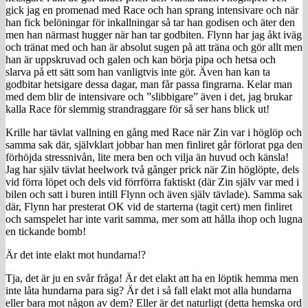
gick jag en promenad med Race och han sprang intensivare och när
han fick belöningar för inkallningar så tar han godisen och äter den
men han närmast hugger när han tar godbiten. Flynn har jag åkt iväg
och tränat med och han är absolut sugen på att träna och gör allt men
han är uppskruvad och galen och kan börja pipa och hetsa och
slarva på ett sätt som han vanligtvis inte gör. Även han kan ta
godbitar hetsigare dessa dagar, man får passa fingrarna. Kelar man
med dem blir de intensivare och ”slibbigare” även i det, jag brukar
kalla Race för slemmig strandraggare för så ser hans blick ut!
Krille har tävlat vallning en gång med Race när Zin var i höglöp och
samma sak där, självklart jobbar han men finliret går förlorat pga den
förhöjda stressnivån, lite mera ben och vilja än huvud och känsla!
Jag har själv tävlat heelwork två gånger prick när Zin höglöpte, dels
vid förra löpet och dels vid förrförra faktiskt (där Zin själv var med i
bilen och satt i buren intill Flynn och även själv tävlade). Samma sak
där, Flynn har presterat OK vid de starterna (tagit cert) men finliret
och samspelet har inte varit samma, mer som att hålla ihop och lugna
en tickande bomb!
Är det inte elakt mot hundarna!?
Tja, det är ju en svår fråga! Är det elakt att ha en löptik hemma men
inte låta hundarna para sig? Är det i så fall elakt mot alla hundarna
eller bara mot någon av dem? Eller är det naturligt (detta hemska ord