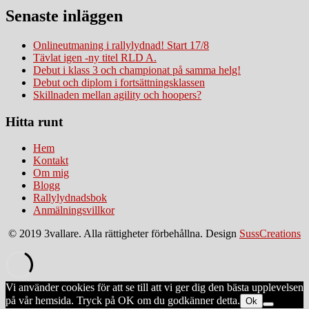
Senaste inläggen
Onlineutmaning i rallylydnad! Start 17/8
Tävlat igen -ny titel RLD A.
Debut i klass 3 och championat på samma helg!
Debut och diplom i fortsättningsklassen
Skillnaden mellan agility och hoopers?
Hitta runt
Hem
Kontakt
Om mig
Blogg
Rallylydnadsbok
Anmälningsvillkor
© 2019 3vallare. Alla rättigheter förbehållna. Design
SussCreations
Vi använder cookies för att se till att vi ger dig den bästa upplevelsen
på vår hemsida. Tryck på OK om du godkänner detta.
Ok