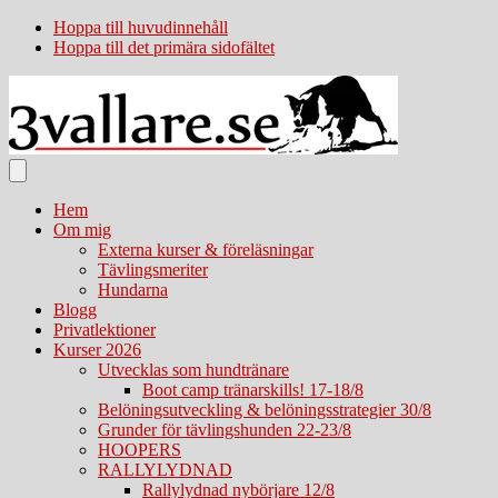
Hoppa till huvudinnehåll
Hoppa till det primära sidofältet
Hem
Om mig
Externa kurser & föreläsningar
Tävlingsmeriter
Hundarna
Blogg
Privatlektioner
Kurser 2026
Utvecklas som hundtränare
Boot camp tränarskills! 17-18/8
Belöningsutveckling & belöningsstrategier 30/8
Grunder för tävlingshunden 22-23/8
HOOPERS
RALLYLYDNAD
Rallylydnad nybörjare 12/8