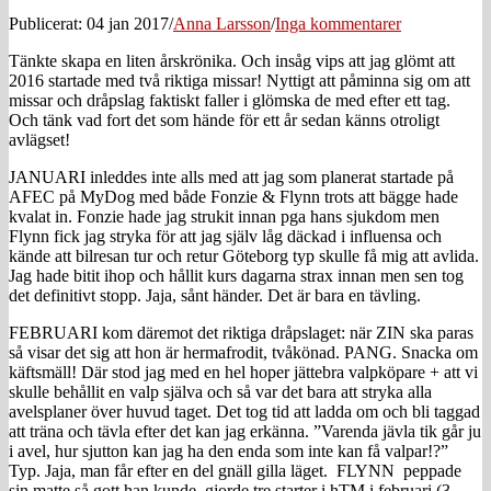
Publicerat: 04 jan 2017
/
Anna Larsson
/
Inga kommentarer
Tänkte skapa en liten årskrönika. Och insåg vips att jag glömt att
2016 startade med två riktiga missar! Nyttigt att påminna sig om att
missar och dråpslag faktiskt faller i glömska de med efter ett tag.
Och tänk vad fort det som hände för ett år sedan känns otroligt
avlägset!
JANUARI inleddes inte alls med att jag som planerat startade på
AFEC på MyDog med både Fonzie & Flynn trots att bägge hade
kvalat in. Fonzie hade jag strukit innan pga hans sjukdom men
Flynn fick jag stryka för att jag själv låg däckad i influensa och
kände att bilresan tur och retur Göteborg typ skulle få mig att avlida.
Jag hade bitit ihop och hållit kurs dagarna strax innan men sen tog
det definitivt stopp. Jaja, sånt händer. Det är bara en tävling.
FEBRUARI kom däremot det riktiga dråpslaget: när ZIN ska paras
så visar det sig att hon är hermafrodit, tvåkönad. PANG. Snacka om
käftsmäll! Där stod jag med en hel hoper jättebra valpköpare + att vi
skulle behållit en valp själva och så var det bara att stryka alla
avelsplaner över huvud taget. Det tog tid att ladda om och bli taggad
att träna och tävla efter det kan jag erkänna. ”Varenda jävla tik går ju
i avel, hur sjutton kan jag ha den enda som inte kan få valpar!?”
Typ. Jaja, man får efter en del gnäll gilla läget. FLYNN peppade
sin matte så gott han kunde, gjorde tre starter i hTM i februari (3