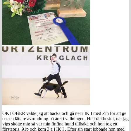
OKTOBER valde jag att backa och gå ner i IK I med Zin för att ge
oss en lättare avrundning på året i vallningen. Helt rätt beslut, när jag
vips skötte mig så var min finfina hund tillbaka och hon tog ett
förstapris, 91p och kom 3:a i IK I . Efter sin start jobbade hon med