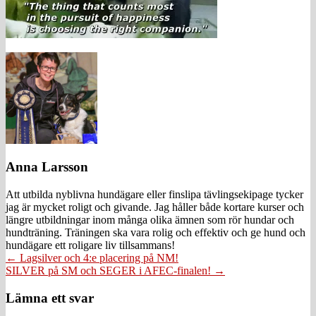
Anna Larsson
Att utbilda nyblivna hundägare eller finslipa tävlingsekipage tycker
jag är mycket roligt och givande. Jag håller både kortare kurser och
längre utbildningar inom många olika ämnen som rör hundar och
hundträning. Träningen ska vara rolig och effektiv och ge hund och
hundägare ett roligare liv tillsammans!
Posts
← Lagsilver och 4:e placering på NM!
SILVER på SM och SEGER i AFEC-finalen! →
navigation
Läsarkommentarer
Lämna ett svar