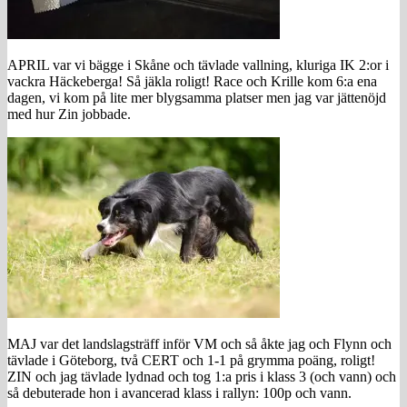
APRIL var vi bägge i Skåne och tävlade vallning, kluriga IK 2:or i
vackra Häckeberga! Så jäkla roligt! Race och Krille kom 6:a ena
dagen, vi kom på lite mer blygsamma platser men jag var jättenöjd
med hur Zin jobbade.
MAJ var det landslagsträff inför VM och så åkte jag och Flynn och
tävlade i Göteborg, två CERT och 1-1 på grymma poäng, roligt!
ZIN och jag tävlade lydnad och tog 1:a pris i klass 3 (och vann) och
så debuterade hon i avancerad klass i rallyn: 100p och vann.