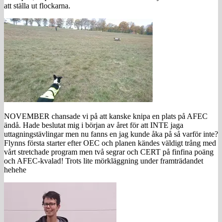
att ställa ut flockarna.
NOVEMBER chansade vi på att kanske knipa en plats på AFEC
ändå. Hade beslutat mig i början av året för att INTE jaga
uttagningstävlingar men nu fanns en jag kunde åka på så varför inte?
Flynns första starter efter OEC och planen kändes väldigt trång med
vårt stretchade program men två segrar och CERT på finfina poäng
och AFEC-kvalad! Trots lite mörkläggning under framträdandet
hehehe