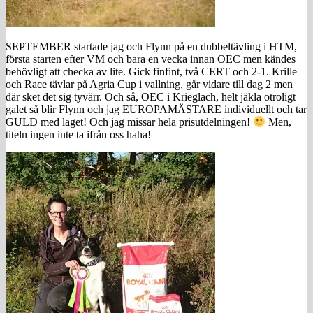
SEPTEMBER startade jag och Flynn på en dubbeltävling i HTM,
första starten efter VM och bara en vecka innan OEC men kändes
behövligt att checka av lite. Gick finfint, två CERT och 2-1. Krille
och Race tävlar på Agria Cup i vallning, går vidare till dag 2 men
där sket det sig tyvärr. Och så, OEC i Krieglach, helt jäkla otroligt
galet så blir Flynn och jag EUROPAMÄSTARE individuellt och tar
GULD med laget! Och jag missar hela prisutdelningen!
Men,
titeln ingen inte ta ifrån oss haha!